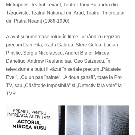
Metropolis, Teatrul Levant, Teatrul Tony Bulandra din
Târgoviște, Teatrul Național din Arad, Teatrul Tineretului
din Piatra Neamț (1986-1990).
A avut și numeroase roluri în filme, lucrând cu regizori
precum Dan Pița, Radu Gabrea, Stere Gulea, Lucian
Pintilie, Sergiu Nicolaescu, Andrei Blaier, Mircea
Daneliuc, Andrew Reuland sau Geo Saizescu. În
televiziune a putut fi văzut în seriale precum „Păcatele
Evei”, „Cu un pas înainte”, „A doua șansă”, toate la Pro
TV, sau „Căsătorie imposibilă” și „Detectiv fără voie” la
TVR.