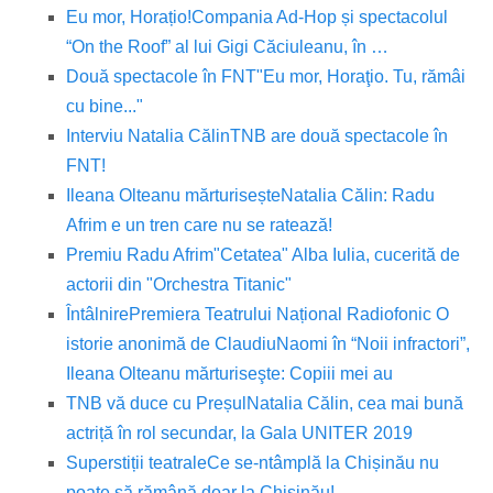
Eu mor, Horațio!
Compania Ad-Hop și spectacolul
“On the Roof” al lui Gigi Căciuleanu, în …
Două spectacole în FNT
"Eu mor, Horaţio. Tu, rămâi
cu bine..."
Interviu Natalia Călin
TNB are două spectacole în
FNT!
Ileana Olteanu mărturisește
Natalia Călin: Radu
Afrim e un tren care nu se ratează!
Premiu Radu Afrim
"Cetatea" Alba Iulia, cucerită de
actorii din "Orchestra Titanic"
Întâlnire
Premiera Teatrului Național Radiofonic O
istorie anonimă de Claudiu
Naomi în “Noii infractori”,
Ileana Olteanu mărturiseşte: Copiii mei au
TNB vă duce cu Preșul
Natalia Călin, cea mai bună
actriță în rol secundar, la Gala UNITER 2019
Superstiții teatrale
Ce se-ntâmplă la Chișinău nu
poate să rămână doar la Chișinău!