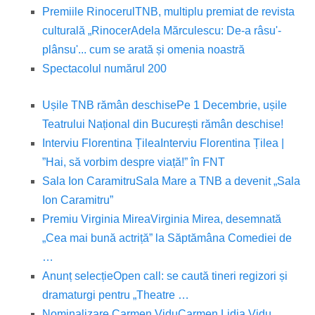
Premiile Rinocerul
TNB, multiplu premiat de revista
culturală „Rinocer
Adela Mărculescu: De-a râsu'-
plânsu'... cum se arată și omenia noastră
Spectacolul numărul 200
Ușile TNB rămân deschise
Pe 1 Decembrie, ușile
Teatrului Național din București rămân deschise!
Interviu Florentina Țilea
Interviu Florentina Țilea |
”Hai, să vorbim despre viață!” în FNT
Sala Ion Caramitru
Sala Mare a TNB a devenit „Sala
Ion Caramitru”
Premiu Virginia Mirea
Virginia Mirea, desemnată
„Cea mai bună actriță” la Săptămâna Comediei de
…
Anunț selecție
Open call: se caută tineri regizori și
dramaturgi pentru „Theatre …
Nominalizare Carmen Vidu
Carmen Lidia Vidu,