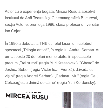
Actor cu o experiență bogată, Mircea Rusu a absolvit
Institutul de Artă Teatrală şi Cinematografică Bucureşti,
secţia Actorie, promoţia 1986, clasa profesor universitar
Ion Cojar.
În 1990 a debutat la TNB cu rolul Iason din celebrul
spectacol „Trilogia antică”, în regia lui Andrei Șerban. Au
urmat peste 20 de roluri memorabile, în spectacole
precum „Trei surori” (regia Yuri Krassovski), "Ghetto" de
Joshua Sobol, (regia Victor Ioan Frunză), „Livada cu
vişini” (regia Andrei Șerban), „Cadavrul viu” (regia Gelu
Colceag) sau „Inimă de câine” (regia Yuri Kordonsky).