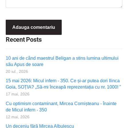
Recent Posts
10 ani de când maestrul Beligan a stins lumina ultimului
său Apus de soare
20 iul., 2026
15 mai 2026: Micul infern - 350. Ce și-ar putea dori Ilinca
Goia, SOȚIA? „Să-mi înceapă reprezentația cu nr. 1000! "
17 mai, 2026
Cu optimism contaminant, Mircea Cornișteanu - înainte
de Micul infern - 350
12 mai, 2026
Un deceniu fără Mircea Albulescu