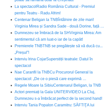
La spectacol
Radio România Cultural - Premiul
pentru Teatru - Radu Afrim!
Centenar Beligan la TNB
Întâlnire de zile mari!
Virginia Mirea și Sandra Sade - două Dorine, față …
Dumnezeu se îmbracă de la SH
Virginia Mirea: Am
sentimentul că am luat-o iar de la capăt!
Premierele TNB
TNB se pregătește să vă ducă cu...
„Preșul”!
Interviu Irina Cojar
Superstiții teatrale: Datul în
spectacol
Nae Caranfil la TNB
Cu Procurorul General la
spectacol: „De ce o piesă care exprimă …
Regele Moare la Sibiu
Centenarul Beligan, la TNB
Actori premiați la Gala UNITER
VIDEO La Cluj,
Dumnezeu s-a îmbrăcat perfect de la second hand!
Interviu Tania Popa
Ion Caramitru: SĂFTIŢA lui