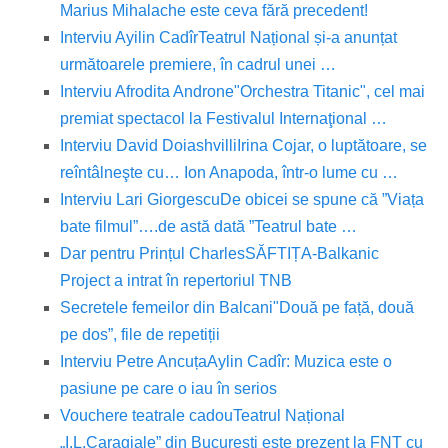
Marius Mihalache este ceva fără precedent!
Interviu Ayilin Cadîr
Teatrul Național și-a anunțat
următoarele premiere, în cadrul unei …
Interviu Afrodita Androne
"Orchestra Titanic", cel mai
premiat spectacol la Festivalul Internaţional …
Interviu David Doiashvilli
Irina Cojar, o luptătoare, se
reîntâlneşte cu… Ion Anapoda, într-o lume cu …
Interviu Lari Giorgescu
De obicei se spune că ”Viața
bate filmul”….de astă dată ”Teatrul bate …
Dar pentru Prințul Charles
SĂFTIȚA-Balkanic
Project a intrat în repertoriul TNB
Secretele femeilor din Balcani
"Două pe față, două
pe dos”, file de repetiții
Interviu Petre Ancuța
Aylin Cadîr: Muzica este o
pasiune pe care o iau în serios
Vouchere teatrale cadou
Teatrul Național
„I.L.Caragiale” din București este prezent la FNT cu