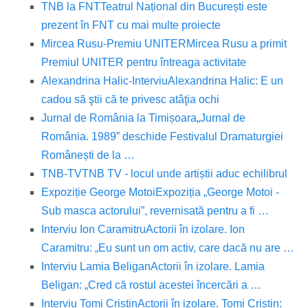
TNB la FNT
Teatrul Național din București este
prezent în FNT cu mai multe proiecte
Mircea Rusu-Premiu UNITER
Mircea Rusu a primit
Premiul UNITER pentru întreaga activitate
Alexandrina Halic-Interviu
Alexandrina Halic: E un
cadou să ştii că te privesc atâţia ochi
Jurnal de România la Timișoara
„Jurnal de
România. 1989” deschide Festivalul Dramaturgiei
Românești de la …
TNB-TV
TNB TV - locul unde artiștii aduc echilibrul
Expoziție George Motoi
Expoziția „George Motoi -
Sub masca actorului”, revernisată pentru a fi …
Interviu Ion Caramitru
Actorii în izolare. Ion
Caramitru: „Eu sunt un om activ, care dacă nu are …
Interviu Lamia Beligan
Actorii în izolare. Lamia
Beligan: „Cred că rostul acestei încercări a …
Interviu Tomi Cristin
Actorii în izolare. Tomi Cristin: