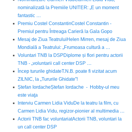
nominalizată la Premiile UNITER: „E un moment
fantastic …
Premiu Costel Constantin
Costel Constantin -
Premiul pentru Întreaga Carieră la Gala Gopo
Mesaj de Ziua Teatrului
Helen Mirren, mesaj de Ziua
Mondială a Teatrului: „Frumoasa cultură a …
Voluntari TNB la DSP
Diplome și flori pentru actorii
TNB - „voluntarii call center DSP …
Încep tururile ghidate
T.N.B. poate fi vizitat acum
ZILNIC, la „Tururile Ghidate”!
Ștefan Iordache
Ștefan Iordache - Hobby-ul meu
este viaţa
Interviu Carmen Lidia Vidu
De la teatru la film, cu
Carmen Lidia Vidu, regizor-pionier al multimedia …
Actorii TNB fac voluntariat
Actorii TNB, voluntari la
un call center DSP