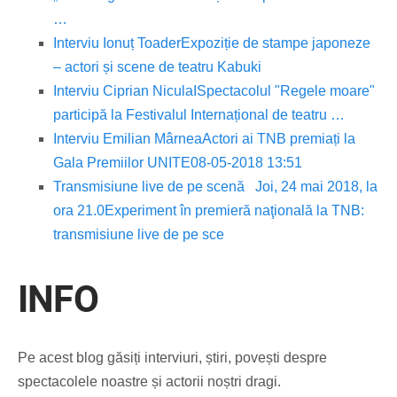
…
Interviu Ionuț Toader
Expoziție de stampe japoneze
– actori și scene de teatru Kabuki
Interviu Ciprian Nicula
ISpectacolul "Regele moare"
participă la Festivalul Internațional de teatru …
Interviu Emilian Mârnea
Actori ai TNB premiați la
Gala Premiilor UNITE08-05-2018 13:51
Transmisiune live de pe scenă
Joi, 24 mai 2018, la
ora 21.0
Experiment în premieră naţională la TNB:
transmisiune live de pe sce
INFO
Pe acest blog găsiți interviuri, știri, povești despre
spectacolele noastre și actorii noștri dragi.