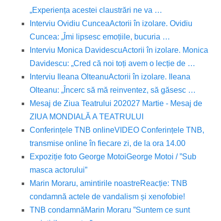
„Experiența acestei claustrări ne va …
Interviu Ovidiu Cuncea
Actorii în izolare. Ovidiu
Cuncea: „Îmi lipsesc emoțiile, bucuria …
Interviu Monica Davidescu
Actorii în izolare. Monica
Davidescu: „Cred că noi toți avem o lecție de …
Interviu Ileana Olteanu
Actorii în izolare. Ileana
Olteanu: „Încerc să mă reinventez, să găsesc …
Mesaj de Ziua Teatrului 2020
27 Martie - Mesaj de
ZIUA MONDIALĂ A TEATRULUI
Conferințele TNB online
VIDEO Conferințele TNB,
transmise online în fiecare zi, de la ora 14.00
Expoziție foto George Motoi
George Motoi / ”Sub
masca actorului”
Marin Moraru, amintirile noastre
Reacție: TNB
condamnă actele de vandalism și xenofobie!
TNB condamnă
Marin Moraru ”Suntem ce sunt