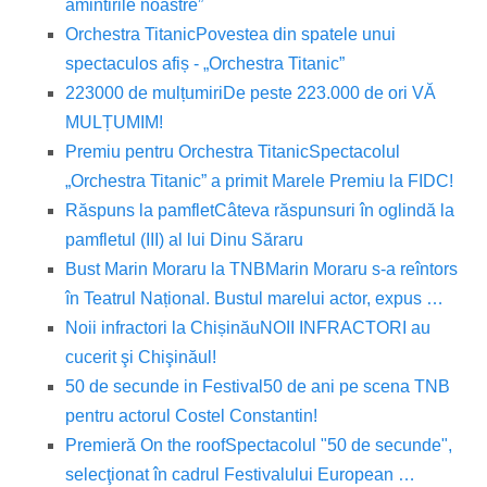
amintirile noastre”
Orchestra Titanic
Povestea din spatele unui
spectaculos afiș - „Orchestra Titanic”
223000 de mulțumiri
De peste 223.000 de ori VĂ
MULȚUMIM!
Premiu pentru Orchestra Titanic
Spectacolul
„Orchestra Titanic” a primit Marele Premiu la FIDC!
Răspuns la pamflet
Câteva răspunsuri în oglindă la
pamfletul (III) al lui Dinu Săraru
Bust Marin Moraru la TNB
Marin Moraru s-a reîntors
în Teatrul Național. Bustul marelui actor, expus …
Noii infractori la Chișinău
NOII INFRACTORI au
cucerit şi Chişinăul!
50 de secunde in Festival
50 de ani pe scena TNB
pentru actorul Costel Constantin!
Premieră On the roof
Spectacolul "50 de secunde",
selecţionat în cadrul Festivalului European …