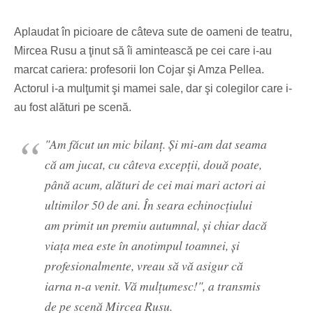
Aplaudat în picioare de câteva sute de oameni de teatru,
Mircea Rusu a ţinut să îi amintească pe cei care i-au
marcat cariera: profesorii Ion Cojar şi Amza Pellea.
Actorul i-a mulţumit şi mamei sale, dar şi colegilor care i-
au fost alături pe scenă.
"Am făcut un mic bilanţ. Şi mi-am dat seama
că am jucat, cu câteva excepţii, două poate,
până acum, alături de cei mai mari actori ai
ultimilor 50 de ani. În seara echinocţiului
am primit un premiu autumnal, şi chiar dacă
viaţa mea este în anotimpul toamnei, şi
profesionalmente, vreau să vă asigur că
iarna n-a venit. Vă mulţumesc!", a transmis
de pe scenă Mircea Rusu.