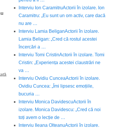
Interviu Ion Caramitru
Actorii în izolare. Ion
nu
Caramitru: „Eu sunt un om activ, care dacă
nu are …
Interviu Lamia Beligan
Actorii în izolare.
Lamia Beligan: „Cred că rostul acestei
încercări a …
Interviu Tomi Cristin
Actorii în izolare. Tomi
Cristin: „Experiența acestei claustrări ne
va …
nată
Interviu Ovidiu Cuncea
Actorii în izolare.
Ovidiu Cuncea: „Îmi lipsesc emoțiile,
bucuria …
Interviu Monica Davidescu
Actorii în
izolare. Monica Davidescu: „Cred că noi
toți avem o lecție de …
Interviu Ileana Olteanu
Actorii în izolare.