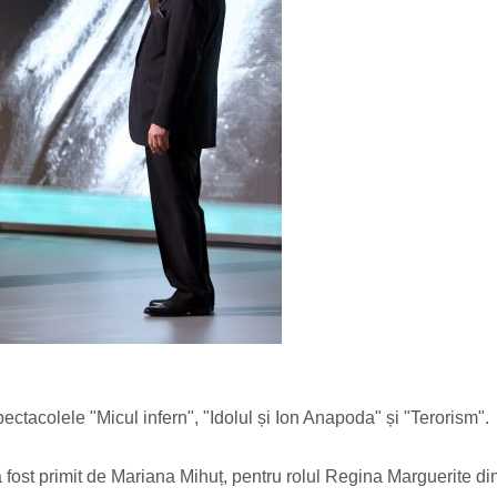
ctacolele "Micul infern", "Idolul și Ion Anapoda" și "Terorism".
a fost primit de Mariana Mihuț, pentru rolul Regina Marguerite di