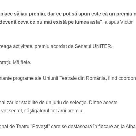
 place să iau premiu, dar ce pot să spun este că un premiu 
 devenit ceva ce nu mai există pe lumea asta”
, a spus Victor
ntreaga activitate, premiu acordat de Senatul UNITER.
oraţiu Mălăele.
ortante programe ale Uniunii Teatrale din România, fiind coordo
lizărilor stabilite de un juriu de selecţie. Dintre aceste
n vot secret, câştigătorul fiecărui premiu.
onal de Teatru ”Poveşti” care se desfăsoară în fiecare an la Alba