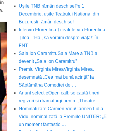
in
Ușile TNB rămân deschise
Pe 1
a.
Decembrie, ușile Teatrului Național din
București rămân deschise!
Interviu Florentina Țilea
Interviu Florentina
Țilea | ”Hai, să vorbim despre viață!” în
FNT
Sala Ion Caramitru
Sala Mare a TNB a
devenit „Sala Ion Caramitru”
Premiu Virginia Mirea
Virginia Mirea,
desemnată „Cea mai bună actriță” la
Săptămâna Comediei de …
Anunț selecție
Open call: se caută tineri
regizori și dramaturgi pentru „Theatre …
Nominalizare Carmen Vidu
Carmen Lidia
Vidu, nominalizată la Premiile UNITER: „E
un moment fantastic …