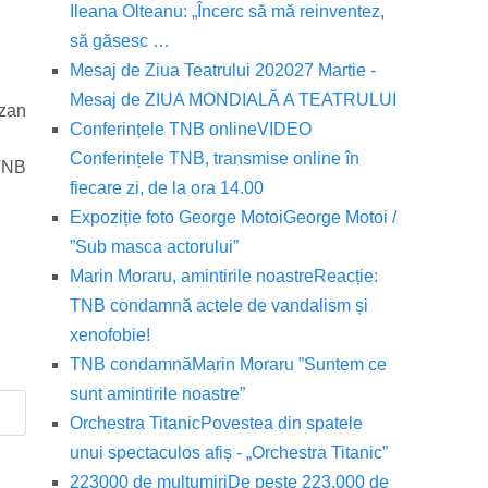
Ileana Olteanu: „Încerc să mă reinventez,
să găsesc …
Mesaj de Ziua Teatrului 2020
27 Martie -
Mesaj de ZIUA MONDIALĂ A TEATRULUI
azan
Conferințele TNB online
VIDEO
Conferințele TNB, transmise online în
 TNB
fiecare zi, de la ora 14.00
Expoziție foto George Motoi
George Motoi /
”Sub masca actorului”
Marin Moraru, amintirile noastre
Reacție:
TNB condamnă actele de vandalism și
xenofobie!
TNB condamnă
Marin Moraru ”Suntem ce
sunt amintirile noastre”
Orchestra Titanic
Povestea din spatele
unui spectaculos afiș - „Orchestra Titanic”
223000 de mulțumiri
De peste 223.000 de