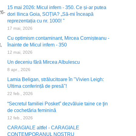
15 mai 2026: Micul infern - 350. Ce și-ar putea
26-
dori Ilinca Goia, SOȚIA? „Să-mi înceapă
reprezentația cu nr. 1000! "
17 mai, 2026
Cu optimism contaminant, Mircea Cornișteanu -
,
înainte de Micul infern - 350
12 mai, 2026
Un deceniu fără Mircea Albulescu
8 apr., 2026
Lamia Beligan, strălucitoare în "Vivien Leigh:
Ultima conferință de presă"!
22 feb., 2026
“Secretul familiei Posket” dezvăluie taine ce ţin
de cochetăria feminină
12 feb., 2026
CARAGIALE altfel - CARAGIALE
CONTEMPORANUL NOSTRU