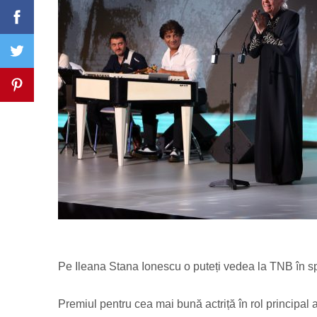
Pe Ileana Stana Ionescu o puteți vedea la TNB în spe
Premiul pentru cea mai bună actriță în rol principal 