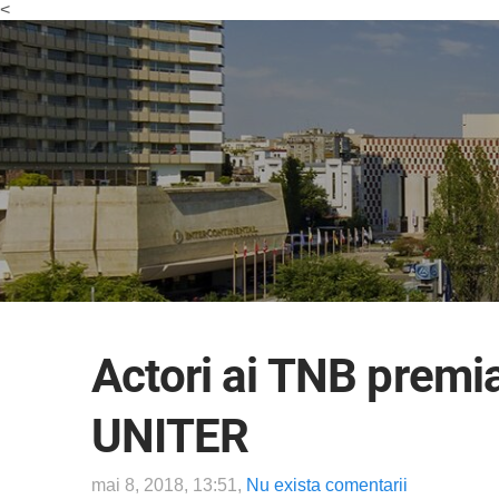
<
Actori ai TNB premia
UNITER
mai 8, 2018, 13:51,
Nu exista comentarii