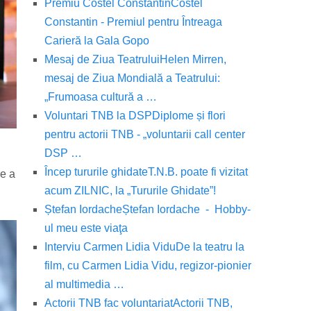
Premiu Costel Constantin
Costel
Constantin - Premiul pentru Întreaga
Carieră la Gala Gopo
Mesaj de Ziua Teatrului
Helen Mirren,
mesaj de Ziua Mondială a Teatrului:
„Frumoasa cultură a …
Voluntari TNB la DSP
Diplome și flori
pentru actorii TNB - „voluntarii call center
DSP …
Încep tururile ghidate
T.N.B. poate fi vizitat
re a
acum ZILNIC, la „Tururile Ghidate”!
Ștefan Iordache
Ștefan Iordache - Hobby-
ul meu este viaţa
Interviu Carmen Lidia Vidu
De la teatru la
film, cu Carmen Lidia Vidu, regizor-pionier
al multimedia …
Actorii TNB fac voluntariat
Actorii TNB,