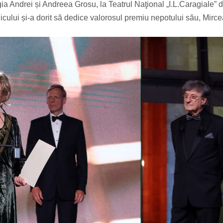
 Andrei și Andreea Grosu, la Teatrul Naţional „I.L.Caragiale” d
icului și-a dorit să dedice valorosul premiu nepotului său, Mirce