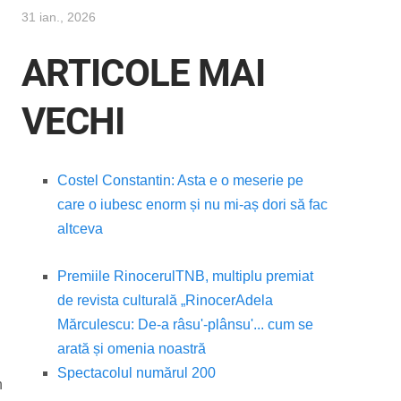
31 ian., 2026
ARTICOLE MAI
VECHI
Costel Constantin: Asta e o meserie pe
care o iubesc enorm și nu mi-aș dori să fac
altceva
Premiile Rinocerul
TNB, multiplu premiat
de revista culturală „Rinocer
Adela
Mărculescu: De-a râsu'-plânsu'... cum se
arată și omenia noastră
Spectacolul numărul 200
n