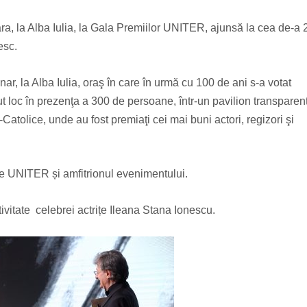
eara, la Alba Iulia, la Gala Premiilor UNITER, ajunsă la cea de-a 
esc.
r, la Alba Iulia, oraş în care în urmă cu 100 de ani s-a votat
 loc în prezenţa a 300 de persoane, într-un pavilion transparent
olice, unde au fost premiaţi cei mai buni actori, regizori şi
le UNITER și amfitrionul evenimentului.
ivitate celebrei actrițe Ileana Stana Ionescu.