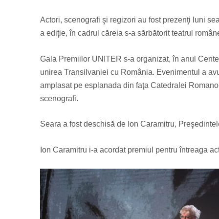
Actori, scenografi şi regizori au fost prezenţi luni s
a ediţie, în cadrul căreia s-a sărbătorit teatrul român
Gala Premiilor UNITER s-a organizat, în anul Centena
unirea Transilvaniei cu România. Evenimentul a avut
amplasat pe esplanada din faţa Catedralei Romano-Cat
scenografi.
Seara a fost deschisă de Ion Caramitru, Preşedinte
Ion Caramitru i-a acordat premiul pentru întreaga act