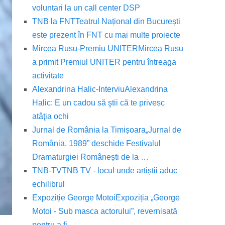
voluntari la un call center DSP
TNB la FNT
Teatrul Național din București
este prezent în FNT cu mai multe proiecte
Mircea Rusu-Premiu UNITER
Mircea Rusu
a primit Premiul UNITER pentru întreaga
activitate
Alexandrina Halic-Interviu
Alexandrina
Halic: E un cadou să ştii că te privesc
atâţia ochi
Jurnal de România la Timișoara
„Jurnal de
România. 1989” deschide Festivalul
Dramaturgiei Românești de la …
TNB-TV
TNB TV - locul unde artiștii aduc
echilibrul
Expoziție George Motoi
Expoziția „George
Motoi - Sub masca actorului”, revernisată
pentru a fi …