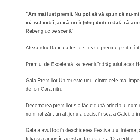
"Am mai luat premii. Nu pot să vă spun că nu-mi
mă schimbă, adică nu înţeleg dintr-o dată că am
Rebengiuc pe scenă".
Alexandru Dabija a fost distins cu premiul pentru î
Premiul de Excelență i-a revenit
î
ndrăgitului actor H
Gala Premiilor Uniter este unul dintre cele mai imp
de Ion Caramitru.
Decernarea premiilor s-a făcut după principiul nomina
nominalizări, un alt juriu a decis, în seara Galei, pri
Gala a avut loc în deschiderea Festivalului Internaţi
Iulia și a ajuns în acest an la cea de-a 13-a ediţie.