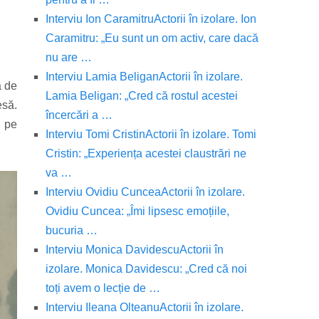
Interviu Ion Caramitru
Actorii în izolare. Ion
Caramitru: „Eu sunt un om activ, care dacă
nu are …
Interviu Lamia Beligan
Actorii în izolare.
ă de
Lamia Beligan: „Cred că rostul acestei
esă.
încercări a …
l pe
Interviu Tomi Cristin
Actorii în izolare. Tomi
Cristin: „Experiența acestei claustrări ne
va …
Interviu Ovidiu Cuncea
Actorii în izolare.
Ovidiu Cuncea: „Îmi lipsesc emoțiile,
bucuria …
Interviu Monica Davidescu
Actorii în
izolare. Monica Davidescu: „Cred că noi
toți avem o lecție de …
Interviu Ileana Olteanu
Actorii în izolare.