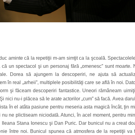
aduc aminte că la repetiţii m-am simţit ca la şcoală. Spectacolele
a că un spectacol şi un personaj fără „omenesc” sunt moarte. 
zorale. Dorea să ajungem la descoperiri, ne ajuta să actual
em în real „arheii”, multiplele posibilităţi care se află în noi. Dato
enorm şi făceam descoperiri fantastice. Uneori rămâneam uimiţ
Şi nici nu-i plăcea să le arate actorilor „cum” să facă. Avea daru
Exista în el atâta pasiune pentru meseria asta magică încât, ţin m
şi nu ne plictiseam niciodată. Atunci, în acel moment, pentru mi
lui, Ileana Stana Ionescu şi Dan Puric. Dar bunicul nu a creat do
tenie între noi. Bunicul spunea că atmosfera de la repetiţii va f