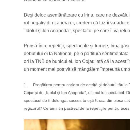
Deşi deloc asemănătoare cu Irina, care ne dezvălui
rol negativ din cariera ei, credem că Liz îi va aduc
"Idolul şi Ion Anapoda", spectacol pe care îl va rel
Prinsă între repetiţii, spectacole şi turnee, Irina g
debutului ei la Naţional, pe o partitură sentimentală
ori la TNB de bunicul ei, Ion Cojar. Iată că la acest
un moment mai potrivit să mângâiem împreună umbre
1.
Pregătirea pentru cariera de actriţă şi debutul tău la
Cojar şi de „Idolul şi Ion Anapoda”, ultimul lui spectacol. D
spectacol de îndelungat succes tu eşti
Frosa
din piesa str
regizorul? Ce amintiri păstrezi de la repetiţiile pentru ace