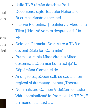
Ușile TNB rămân deschise
Pe 1
Decembrie, ușile Teatrului Național din
imul
București rămân deschise!
 din
Interviu Florentina Țilea
Interviu Florentina
Țilea | ”Hai, să vorbim despre viață!” în
FNT
 ora
Sala Ion Caramitru
Sala Mare a TNB a
două
devenit „Sala Ion Caramitru”
găsi
Premiu Virginia Mirea
Virginia Mirea,
desemnată „Cea mai bună actriță” la
Săptămâna Comediei de …
Anunț selecție
Open call: se caută tineri
regizori și dramaturgi pentru „Theatre …
Nominalizare Carmen Vidu
Carmen Lidia
Vidu, nominalizată la Premiile UNITER: „E
un moment fantastic …