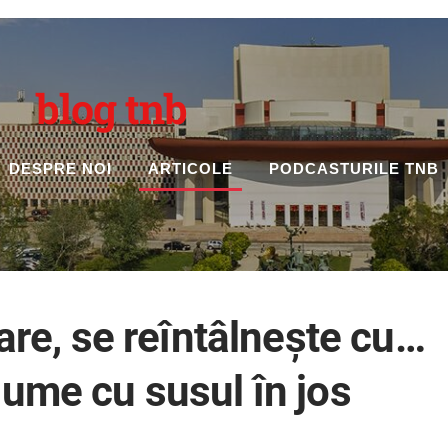
blog tnb
DESPRE NOI
ARTICOLE
PODCASTURILE TNB
oare, se reîntâlneşte cu…
lume cu susul în jos