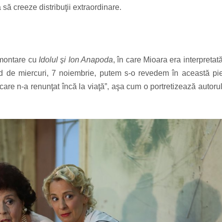
 să creeze distribuţii extraordinare.
 montare cu
Idolul şi Ion Anapoda
, în care Mioara era interpretat
d de miercuri, 7 noiembrie, putem s-o revedem în această pi
care n-a renunţat încă la viaţă”, aşa cum o portretizează autoru