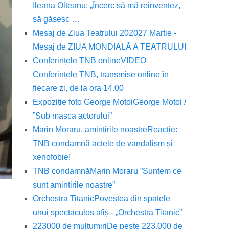
Ileana Olteanu: „Încerc să mă reinventez,
să găsesc …
Mesaj de Ziua Teatrului 2020
27 Martie -
Mesaj de ZIUA MONDIALĂ A TEATRULUI
Conferințele TNB online
VIDEO
Conferințele TNB, transmise online în
fiecare zi, de la ora 14.00
Expoziție foto George Motoi
George Motoi /
”Sub masca actorului”
Marin Moraru, amintirile noastre
Reacție:
TNB condamnă actele de vandalism și
xenofobie!
TNB condamnă
Marin Moraru ”Suntem ce
sunt amintirile noastre”
Orchestra Titanic
Povestea din spatele
unui spectaculos afiș - „Orchestra Titanic”
223000 de mulțumiri
De peste 223.000 de