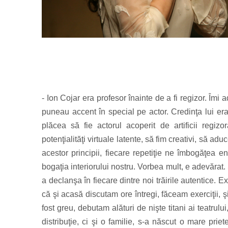
- Ion Cojar era profesor înainte de a fi regizor. Îmi 
puneau accent în special pe actor. Credinţa lui er
plăcea să fie actorul acoperit de artificii regi
potenţialităţi virtuale latente, să fim creativi, să aduc
acestor principii, fiecare repetiţie ne îmbogăţea 
bogaţia interiorului nostru. Vorbea mult, e adevărat. 
a declanşa în fiecare dintre noi trăirile autentice. 
că şi acasă discutam ore întregi, făceam exerciţii, 
fost greu, debutam alături de nişte titani ai teatru
distribuţie, ci şi o familie, s-a născut o mare prie