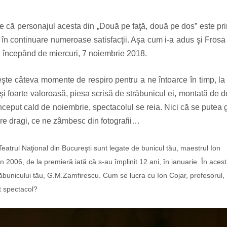
e că personajul acesta din „Două pe faţă, două pe dos” este pr
e în continuare numeroase satisfacţii. Aşa cum i-a adus şi Frosa
ua începând de miercuri, 7 noiembrie 2018.
ăseşte câteva momente de respiro pentru a ne întoarce în timp, la
 şi foarte valoroasă, piesa scrisă de străbunicul ei, montată de 
 început cald de noiembrie, spectacolul se reia. Nici că se putea 
 dragi, ce ne zâmbesc din fotografii…
 Teatrul Naţional din Bucureşti sunt legate de bunicul tău, maestrul Ion
in 2006, de la premieră iată că s-au împlinit 12 ani, în ianuarie. În acest
ăbunicului tău, G.M.Zamfirescu. Cum se lucra cu Ion Cojar, profesorul,
st spectacol?