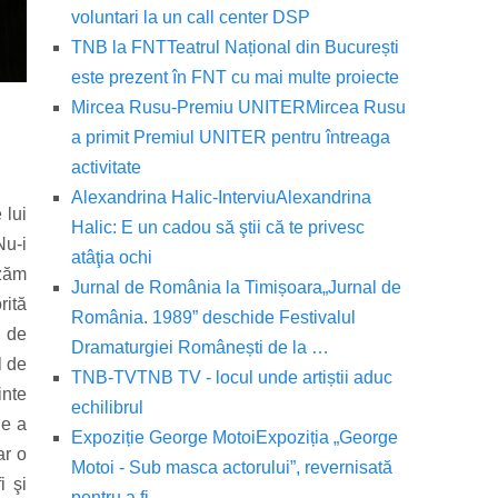
voluntari la un call center DSP
TNB la FNT
Teatrul Național din București
este prezent în FNT cu mai multe proiecte
Mircea Rusu-Premiu UNITER
Mircea Rusu
a primit Premiul UNITER pentru întreaga
activitate
Alexandrina Halic-Interviu
Alexandrina
 lui
Halic: E un cadou să ştii că te privesc
Nu-i
atâţia ochi
izăm
Jurnal de România la Timișoara
„Jurnal de
rită
România. 1989” deschide Festivalul
i de
Dramaturgiei Românești de la …
l de
TNB-TV
TNB TV - locul unde artiștii aduc
inte
echilibrul
ne a
Expoziție George Motoi
Expoziția „George
ar o
Motoi - Sub masca actorului”, revernisată
i şi
pentru a fi …