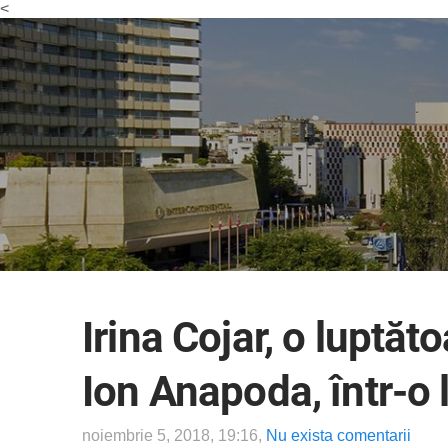
<
Irina Cojar, o luptăt
Ion Anapoda, într-o 
noiembrie 5, 2018, 19:16,
Nu exista comentarii