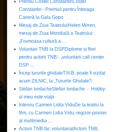
Premiu Costel Constantin
Costel
Constantin - Premiul pentru Întreaga
Carieră la Gala Gopo
Mesaj de Ziua Teatrului
Helen Mirren,
mesaj de Ziua Mondială a Teatrului:
„Frumoasa cultură a …
Voluntari TNB la DSP
Diplome și flori
pentru actorii TNB - „voluntarii call center
DSP …
Încep tururile ghidate
T.N.B. poate fi vizitat
acum ZILNIC, la „Tururile Ghidate”!
Ștefan Iordache
Ștefan Iordache - Hobby-
ul meu este viaţa
Interviu Carmen Lidia Vidu
De la teatru la
film, cu Carmen Lidia Vidu, regizor-pionier
al multimedia …
Actorii TNB fac voluntariat
Actorii TNB,