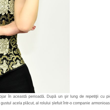
Cojar în această perioadă. După un şir lung de repetiţii cu p
ustul acela plăcut, al rolului șlefuit într-o companie armonioas