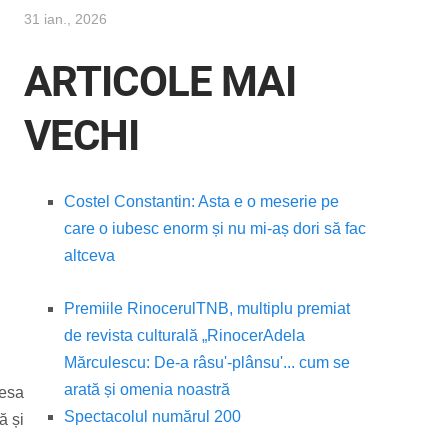
31 ian., 2026
ARTICOLE MAI
VECHI
Costel Constantin: Asta e o meserie pe
care o iubesc enorm și nu mi-aș dori să fac
altceva
Premiile Rinocerul
TNB, multiplu premiat
de revista culturală „Rinocer
Adela
Mărculescu: De-a râsu'-plânsu'... cum se
arată și omenia noastră
iesa
Spectacolul numărul 200
ă și