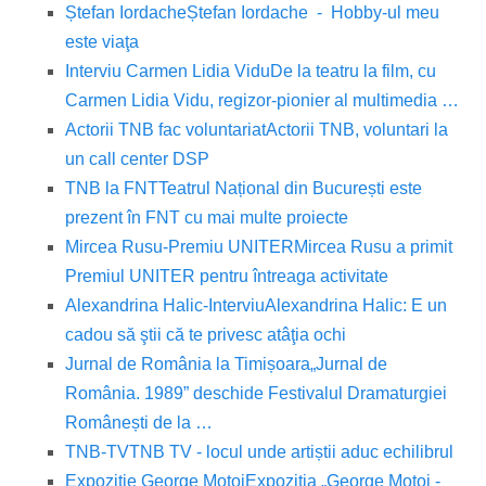
Ștefan Iordache
Ștefan Iordache - Hobby-ul meu
este viaţa
Interviu Carmen Lidia Vidu
De la teatru la film, cu
Carmen Lidia Vidu, regizor-pionier al multimedia …
Actorii TNB fac voluntariat
Actorii TNB, voluntari la
un call center DSP
TNB la FNT
Teatrul Național din București este
prezent în FNT cu mai multe proiecte
Mircea Rusu-Premiu UNITER
Mircea Rusu a primit
Premiul UNITER pentru întreaga activitate
Alexandrina Halic-Interviu
Alexandrina Halic: E un
cadou să ştii că te privesc atâţia ochi
Jurnal de România la Timișoara
„Jurnal de
România. 1989” deschide Festivalul Dramaturgiei
Românești de la …
TNB-TV
TNB TV - locul unde artiștii aduc echilibrul
Expoziție George Motoi
Expoziția „George Motoi -