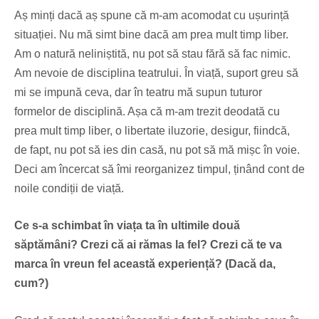
Aș minți dacă aș spune că m-am acomodat cu ușurință
situației. Nu mă simt bine dacă am prea mult timp liber.
Am o natură neliniștită, nu pot să stau fără să fac nimic.
Am nevoie de disciplina teatrului. În viață, suport greu să
mi se impună ceva, dar în teatru mă supun tuturor
formelor de disciplină. Așa că m-am trezit deodată cu
prea mult timp liber, o libertate iluzorie, desigur, fiindcă,
de fapt, nu pot să ies din casă, nu pot să mă mișc în voie.
Deci am încercat să îmi reorganizez timpul, ținând cont de
noile condiții de viață.
Ce s-a schimbat în viața ta în ultimile două
săptămâni? Crezi că ai rămas la fel? Crezi că te va
marca în vreun fel această experiență? (Dacă da,
cum?)