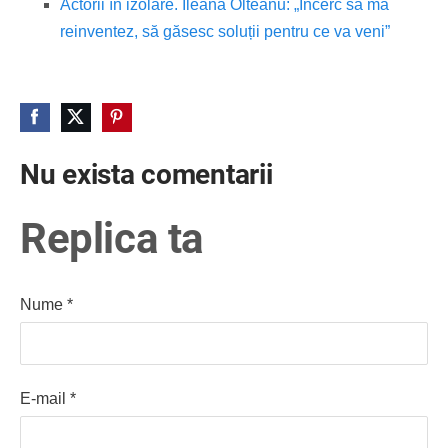
Actorii în izolare. Ileana Olteanu: „Încerc să mă
reinventez, să găsesc soluții pentru ce va veni”
Nu exista comentarii
Replica ta
Nume *
E-mail *