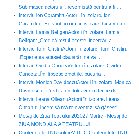
Sub masca actorului”, revernisată pentru a fi …
Interviu Ion Caramitru
Actorii în izolare. Ion
Caramitru: „Eu sunt un om activ, care dacă nu are …
Interviu Lamia Beligan
Actorii în izolare. Lamia
Beligan: „Cred că rostul acestei încercări a …
Interviu Tomi Cristin
Actorii în izolare. Tomi Cristin:
„Experiența acestei claustrări ne va …
Interviu Ovidiu Cuncea
Actorii în izolare. Ovidiu
Cuncea: „Îmi lipsesc emoțiile, bucuria …
Interviu Monica Davidescu
Actorii în izolare. Monica
Davidescu: „Cred că noi toți avem o lecție de …
Interviu Ileana Olteanu
Actorii în izolare. Ileana
Olteanu: „Încerc să mă reinventez, să găsesc …
Mesaj de Ziua Teatrului 2020
27 Martie - Mesaj de
ZIUA MONDIALĂ A TEATRULUI
Conferințele TNB online
VIDEO Conferințele TNB,