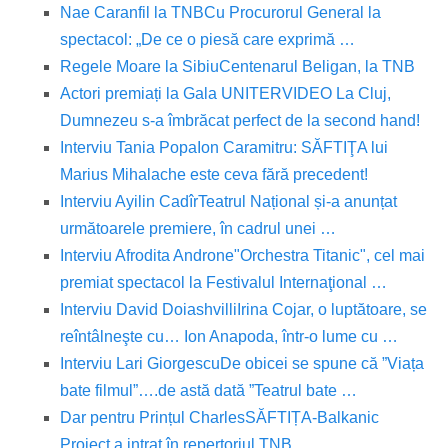
Nae Caranfil la TNB
Cu Procurorul General la
spectacol: „De ce o piesă care exprimă …
Regele Moare la Sibiu
Centenarul Beligan, la TNB
Actori premiați la Gala UNITER
VIDEO La Cluj,
Dumnezeu s-a îmbrăcat perfect de la second hand!
Interviu Tania Popa
Ion Caramitru: SĂFTIŢA lui
Marius Mihalache este ceva fără precedent!
Interviu Ayilin Cadîr
Teatrul Național și-a anunțat
următoarele premiere, în cadrul unei …
Interviu Afrodita Androne
"Orchestra Titanic", cel mai
premiat spectacol la Festivalul Internaţional …
Interviu David Doiashvilli
Irina Cojar, o luptătoare, se
reîntâlneşte cu… Ion Anapoda, într-o lume cu …
Interviu Lari Giorgescu
De obicei se spune că ”Viața
bate filmul”….de astă dată ”Teatrul bate …
Dar pentru Prințul Charles
SĂFTIȚA-Balkanic
Project a intrat în repertoriul TNB