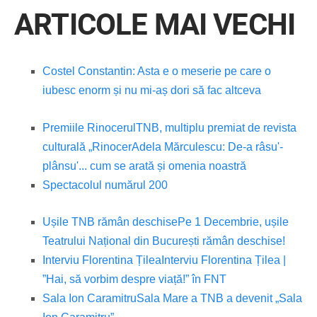
ARTICOLE MAI VECHI
Costel Constantin: Asta e o meserie pe care o
iubesc enorm și nu mi-aș dori să fac altceva
Premiile Rinocerul
TNB, multiplu premiat de revista
culturală „Rinocer
Adela Mărculescu: De-a râsu'-
plânsu'... cum se arată și omenia noastră
Spectacolul numărul 200
Ușile TNB rămân deschise
Pe 1 Decembrie, ușile
Teatrului Național din București rămân deschise!
Interviu Florentina Țilea
Interviu Florentina Țilea |
”Hai, să vorbim despre viață!” în FNT
Sala Ion Caramitru
Sala Mare a TNB a devenit „Sala