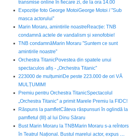
transmise online în fiecare zi, de la ora 14.00
Expoziție foto George Motoi
George Motoi / ”Sub
masca actorului”
Marin Moraru, amintirile noastre
Reacție: TNB
condamnă actele de vandalism și xenofobie!
TNB condamnă
Marin Moraru ”Suntem ce sunt
amintirile noastre”
Orchestra Titanic
Povestea din spatele unui
spectaculos afiș - „Orchestra Titanic”
223000 de mulțumiri
De peste 223.000 de ori VĂ
MULȚUMIM!
Premiu pentru Orchestra Titanic
Spectacolul
„Orchestra Titanic” a primit Marele Premiu la FIDC!
Răspuns la pamflet
Câteva răspunsuri în oglindă la
pamfletul (III) al lui Dinu Săraru
Bust Marin Moraru la TNB
Marin Moraru s-a reîntors
în Teatrul Național. Bustul marelui actor, expus …