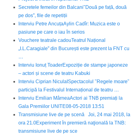
Secretele femeilor din Balcani
"Două pe față, două
pe dos”, file de repetiții
Interviu Petre Ancuța
Aylin Cadîr: Muzica este o
pasiune pe care o iau în serios
Vouchere teatrale cadou
Teatrul Național
„I.L.Caragiale” din București este prezent la FNT cu
…
Interviu Ionuț Toader
Expoziție de stampe japoneze
– actori și scene de teatru Kabuki
Interviu Ciprian Nicula
ISpectacolul "Regele moare"
participă la Festivalul Internațional de teatru …
Interviu Emilian Mârnea
Actori ai TNB premiați la
Gala Premiilor UNITE08-05-2018 13:51
Transmisiune live de pe scenă
Joi, 24 mai 2018, la
ora 21.0
Experiment în premieră naţională la TNB:
transmisiune live de pe sce