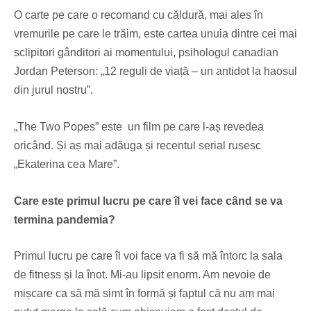
O carte pe care o recomand cu căldură, mai ales în
vremurile pe care le trăim, este cartea unuia dintre cei mai
sclipitori gânditori ai momentului, psihologul canadian
Jordan Peterson: „12 reguli de viață – un antidot la haosul
din jurul nostru”.
„The Two Popes” este un film pe care l-aș revedea
oricând. Și aș mai adăuga și recentul serial rusesc
„Ekaterina cea Mare”.
Care este primul lucru pe care îl vei face când se va
termina pandemia?
Primul lucru pe care îl voi face va fi să mă întorc la sala
de fitness și la înot. Mi-au lipsit enorm. Am nevoie de
mișcare ca să mă simt în formă și faptul că nu am mai