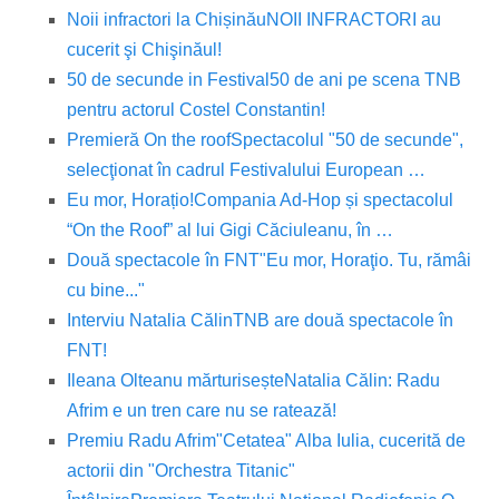
Noii infractori la Chișinău
NOII INFRACTORI au
cucerit şi Chişinăul!
50 de secunde in Festival
50 de ani pe scena TNB
pentru actorul Costel Constantin!
Premieră On the roof
Spectacolul "50 de secunde",
selecţionat în cadrul Festivalului European …
Eu mor, Horațio!
Compania Ad-Hop și spectacolul
“On the Roof” al lui Gigi Căciuleanu, în …
Două spectacole în FNT
"Eu mor, Horaţio. Tu, rămâi
cu bine..."
Interviu Natalia Călin
TNB are două spectacole în
FNT!
Ileana Olteanu mărturisește
Natalia Călin: Radu
Afrim e un tren care nu se ratează!
Premiu Radu Afrim
"Cetatea" Alba Iulia, cucerită de
actorii din "Orchestra Titanic"