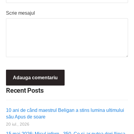
Scrie mesajul
Recent Posts
10 ani de când maestrul Beligan a stins lumina ultimului
său Apus de soare
20 iul., 2026
15 mai 2026: Micul infern - 350. Ce și-ar putea dori Ilinca