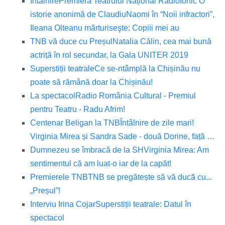
Întâlnire
Premiera Teatrului Național Radiofonic O
istorie anonimă de Claudiu
Naomi în “Noii infractori”,
Ileana Olteanu mărturiseşte: Copiii mei au
TNB vă duce cu Preșul
Natalia Călin, cea mai bună
actriță în rol secundar, la Gala UNITER 2019
Superstiții teatrale
Ce se-ntâmplă la Chișinău nu
poate să rămână doar la Chișinău!
La spectacol
Radio România Cultural - Premiul
pentru Teatru - Radu Afrim!
Centenar Beligan la TNB
Întâlnire de zile mari!
Virginia Mirea și Sandra Sade - două Dorine, față …
Dumnezeu se îmbracă de la SH
Virginia Mirea: Am
sentimentul că am luat-o iar de la capăt!
Premierele TNB
TNB se pregătește să vă ducă cu...
„Preșul”!
Interviu Irina Cojar
Superstiții teatrale: Datul în
spectacol