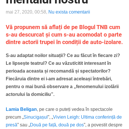
mai 27, 2020, 00:58,
Nu exista comentarii
Vă propunem să aflați de pe Blogul TNB cum
s-au descurcat și cum s-au acomodat o parte
dintre actorii trupei în condiții de auto-izolare.
S-au adaptat noilor situații? Ce au făcut în fiecare zi?
Le lipsește teatrul? Ce au văzut/citit interesant în
perioada aceasta și recomandă și spectatorilor?
Fiecăruia dintre ei i-am adresat aceleași întrebări,
pentru o mai bună observare a „fenomenului izolării
actorului la domiciliu”.
Lamia Beligan
, pe care o puteți vedea în spectacole
precum „
Sinucigașul
”, „
Vivien Leigh: Ultima conferință de
presă
” sau „
Două pe față, două pe dos
”, a povestit despre