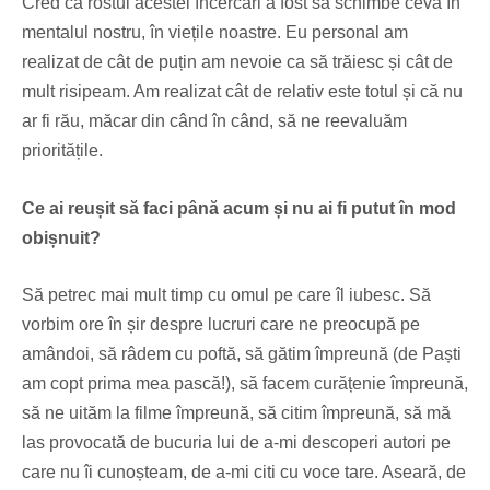
Cred că rostul acestei încercări a fost să schimbe ceva în
mentalul nostru, în viețile noastre. Eu personal am
realizat de cât de puțin am nevoie ca să trăiesc și cât de
mult risipeam. Am realizat cât de relativ este totul și că nu
ar fi rău, măcar din când în când, să ne reevaluăm
prioritățile.
Ce ai reușit să faci până acum și nu ai fi putut în mod
obișnuit?
Să petrec mai mult timp cu omul pe care îl iubesc. Să
vorbim ore în șir despre lucruri care ne preocupă pe
amândoi, să râdem cu poftă, să gătim împreună (de Paști
am copt prima mea pască!), să facem curățenie împreună,
să ne uităm la filme împreună, să citim împreună, să mă
las provocată de bucuria lui de a-mi descoperi autori pe
care nu îi cunoșteam, de a-mi citi cu voce tare. Aseară, de