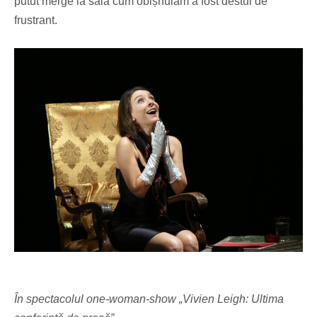
putut merge la sală cum obișnuiam a fost destul de
frustrant.
În spectacolul one-woman-show „Vivien Leigh: Ultima