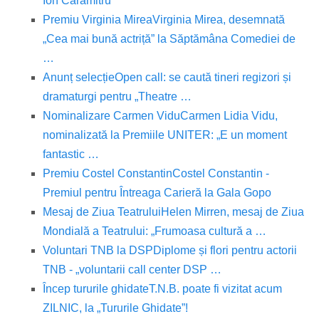
Ion Caramitru”
Premiu Virginia Mirea
Virginia Mirea, desemnată
„Cea mai bună actriță” la Săptămâna Comediei de
…
Anunț selecție
Open call: se caută tineri regizori și
dramaturgi pentru „Theatre …
Nominalizare Carmen Vidu
Carmen Lidia Vidu,
nominalizată la Premiile UNITER: „E un moment
fantastic …
Premiu Costel Constantin
Costel Constantin -
Premiul pentru Întreaga Carieră la Gala Gopo
Mesaj de Ziua Teatrului
Helen Mirren, mesaj de Ziua
Mondială a Teatrului: „Frumoasa cultură a …
Voluntari TNB la DSP
Diplome și flori pentru actorii
TNB - „voluntarii call center DSP …
Încep tururile ghidate
T.N.B. poate fi vizitat acum
ZILNIC, la „Tururile Ghidate”!