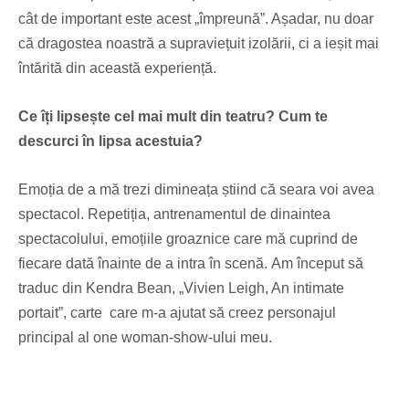
cât de important este acest „împreună”. Așadar, nu doar
că dragostea noastră a supraviețuit izolării, ci a ieșit mai
întărită din această experiență.
Ce îți lipsește cel mai mult din teatru?
Cum te
descurci în lipsa acestuia?
Emoția de a mă trezi dimineața știind că seara voi avea
spectacol. Repetiția, antrenamentul de dinaintea
spectacolului, emoțiile groaznice care mă cuprind de
fiecare dată înainte de a intra în scenă. Am început să
traduc din Kendra Bean, „Vivien Leigh, An intimate
portait”, carte care m-a ajutat să creez personajul
principal al one woman-show-ului meu.