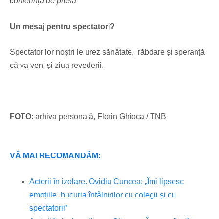
conferință de presă”
Un mesaj pentru spectatori?
Spectatorilor noștri le urez sănătate, răbdare și speranță
că va veni și ziua revederii.
FOTO
: arhiva personală, Florin Ghioca / TNB
VĂ MAI RECOMANDĂM:
Actorii în izolare. Ovidiu Cuncea: „Îmi lipsesc
emoțiile, bucuria întâlnirilor cu colegii și cu
spectatorii”