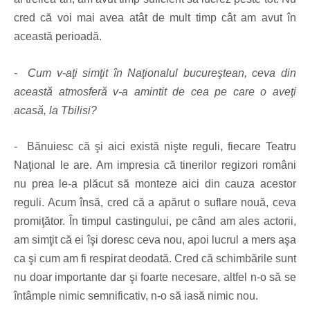
cred că voi mai avea atât de mult timp cât am avut în
această perioadă.
- Cum v-aţi simţit în Naţionalul bucureştean, ceva din
această atmosferă v-a amintit de cea pe care o aveţi
acasă, la Tbilisi?
- Bănuiesc că şi aici există nişte reguli, fiecare Teatru
Naţional le are. Am impresia că tinerilor regizori români
nu prea le-a plăcut să monteze aici din cauza acestor
reguli. Acum însă, cred că a apărut o suflare nouă, ceva
promiţător. În timpul castingului, pe când am ales actorii,
am simţit că ei îşi doresc ceva nou, apoi lucrul a mers aşa
ca şi cum am fi respirat deodată. Cred că schimbările sunt
nu doar importante dar şi foarte necesare, altfel n-o să se
întâmple nimic semnificativ, n-o să iasă nimic nou.