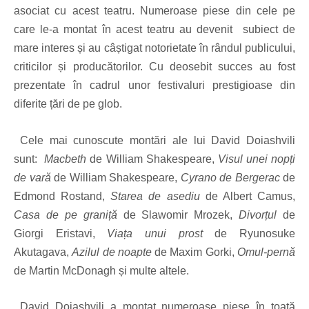
asociat cu acest teatru. Numeroase piese din cele pe
care le-a montat în acest teatru au devenit subiect de
mare interes și au c
â
știgat notorietate în rândul publicului,
criticilor și producătorilor. Cu deosebit succes au fost
prezentate în cadrul unor festivaluri prestigioase din
diferite țări de pe glob.
Cele mai cunoscute montări ale lui David Doiashvili
sunt:
Macbeth
de William Shakespeare,
Visul unei nopți
de vară
de William Shakespeare,
Cyrano de Bergerac
de
Edmond Rostand,
Starea de asediu
de Albert Camus,
Casa de pe graniță
de Slawomir Mrozek,
Divorțul
de
Giorgi Eristavi,
Viața unui prost
de Ryunosuke
Akutagava,
Azilul de noapte
de Maxim Gorki,
Omul-pernă
de Martin McDonagh și multe altele.
David Doiashvili a montat numeroase piese în toată