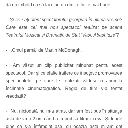
dă un imbold ca să faci lucruri din ce în ce mai bune.
- Şi ce i-aţi oferit spectatorului georgian în ultima vreme?
Care este cel mai nou spectacol realizat pe scena
Teatrului Muzical și Dramatic de Stat “Vaso Abashidze”?
- „Omul pernă” de Martin McDonagh.
- Am văzut un clip publicitar minunat pentru acest
spectacol. Dar şi celelalte trailere ce însoţesc promovarea
spectacolelor pe care le realizaţi vădesc o anumită
înclinaţie cinematografică. Regia de film v-a tentat
vreodată?
- Nu, niciodată nu m-a atras, dar am fost pus în situaţia
asta de vreo 2 ori, când a trebuit să filmez ceva. Şi foarte
bine că s-a întâmplat aşa, cu ocazia asta mi-am dat