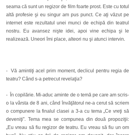
seama că sunt un regizor de film foarte prost. Este cu totul
altă profesie şi eu singur am pus punct. Ce aţi văzut pe
internet este rezultatul unei munci de echipă din teatrul
nostru. Eu avansez nişte idei, apoi vine echipa şi le
realizează. Uneori îmi place, alteori nu şi atunci intervin.
- Vă amintiţi acel prim moment, declicul pentru regia de
teatru? Când s-a petrecut revelaţia?
- În copilărie. Mi-aduc aminte de o temă pe care am scris-
o la vârsta de 8 ani, când învăţătorul ne-a cerut să scriem
o compunere la finalul clasei a 3-a cu tema „Ce vreţi să
deveniţi”. Tema mea se compunea din două propoziţii:
„Eu vreau să fiu regizor de teatru. Eu vreau să fiu un om