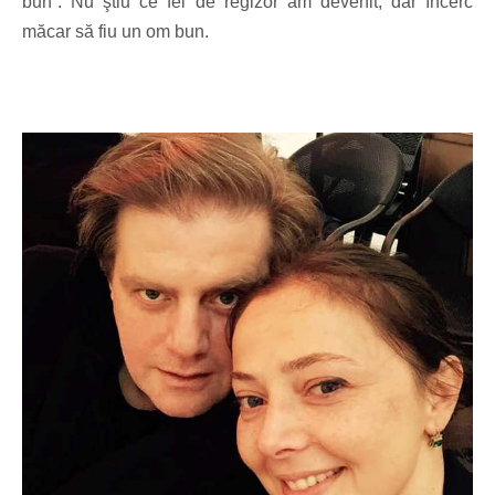
bun”. Nu ştiu ce fel de regizor am devenit, dar încerc
măcar să fiu un om bun.