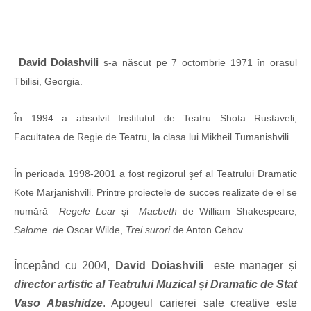
David Doiashvili
s-a născut pe 7 octombrie 1971 în orașul
Tbilisi, Georgia.
În 1994 a absolvit Institutul de Teatru Shota Rustaveli,
Facultatea de Regie de Teatru, la clasa lui Mikheil Tumanishvili.
În perioada 1998-2001 a fost regizorul şef al Teatrului Dramatic
Kote Marjanishvili. Printre proiectele de succes realizate de el se
numără
Regele Lear
şi
Macbeth
de William Shakespeare,
Salome de
Oscar Wilde,
Trei surori
de Anton Cehov.
Începând cu 2004,
David Doiashvili
este manager și
director artistic al Teatrului Muzical și Dramatic de Stat
Vaso Abashidze
. Apogeul carierei sale creative este