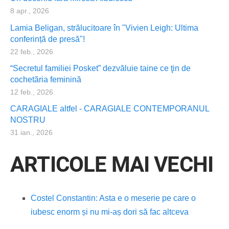
8 apr., 2026
Lamia Beligan, strălucitoare în "Vivien Leigh: Ultima
conferință de presă"!
22 feb., 2026
“Secretul familiei Posket” dezvăluie taine ce ţin de
cochetăria feminină
12 feb., 2026
CARAGIALE altfel - CARAGIALE CONTEMPORANUL
NOSTRU
31 ian., 2026
ARTICOLE MAI VECHI
Costel Constantin: Asta e o meserie pe care o
iubesc enorm și nu mi-aș dori să fac altceva