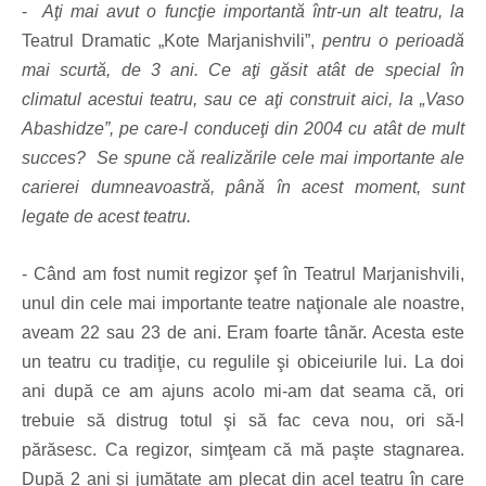
-
Aţi mai avut o funcţie importantă într-un alt teatru, la
Teatrul Dramatic „Kote Marjanishvili”,
pentru o perioadă
mai scurtă, de 3 ani. Ce aţi găsit atât de special în
climatul acestui teatru, sau ce aţi construit aici, la „
Vaso
Abashidze”,
pe care-l conduceţi din 2004 cu atât de mult
succes? Se spune că realizările cele mai importante ale
carierei dumneavoastră, până în acest moment, sunt
legate de acest teatru.
- Când am fost numit regizor şef în Teatrul Marjanishvili,
unul din cele mai importante teatre naţionale ale noastre,
aveam 22 sau 23 de ani. Eram foarte tânăr. Acesta este
un teatru cu tradiţie, cu regulile şi obiceiurile lui. La doi
ani după ce am ajuns acolo mi-am dat seama că, ori
trebuie să distrug totul şi să fac ceva nou, ori să-l
părăsesc. Ca regizor, simţeam că mă paşte stagnarea.
După 2 ani şi jumătate am plecat din acel teatru în care