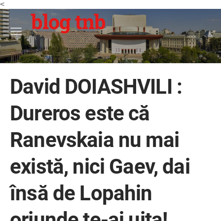
<
blog tnb
David DOIASHVILI :
Dureros este că
Ranevskaia nu mai
există, nici Gaev, dai
însă de Lopahin
oriunde te-ai uita!