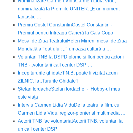
Nominalizare Carmen Vidu
Carmen Lidia Vidu,
nominalizată la Premiile UNITER: „E un moment
fantastic …
Premiu Costel Constantin
Costel Constantin -
Premiul pentru Întreaga Carieră la Gala Gopo
Mesaj de Ziua Teatrului
Helen Mirren, mesaj de Ziua
Mondială a Teatrului: „Frumoasa cultură a …
Voluntari TNB la DSP
Diplome și flori pentru actorii
TNB - „voluntarii call center DSP …
Încep tururile ghidate
T.N.B. poate fi vizitat acum
ZILNIC, la „Tururile Ghidate”!
Ștefan Iordache
Ștefan Iordache - Hobby-ul meu
este viaţa
Interviu Carmen Lidia Vidu
De la teatru la film, cu
Carmen Lidia Vidu, regizor-pionier al multimedia …
Actorii TNB fac voluntariat
Actorii TNB, voluntari la
un call center DSP