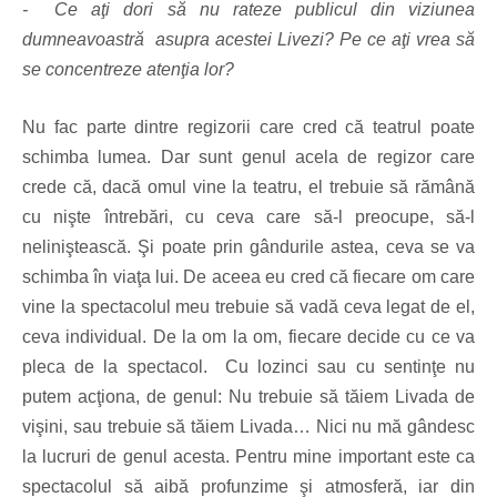
- Ce aţi dori să nu rateze publicul din viziunea
dumneavoastră asupra acestei Livezi? Pe ce aţi vrea să
se concentreze atenţia lor?
Nu fac parte dintre regizorii care cred că teatrul poate
schimba lumea. Dar sunt genul acela de regizor care
crede că, dacă omul vine la teatru, el trebuie să rămână
cu nişte întrebări, cu ceva care să-l preocupe, să-l
neliniştească. Şi poate prin gândurile astea, ceva se va
schimba în viaţa lui. De aceea eu cred că fiecare om care
vine la spectacolul meu trebuie să vadă ceva legat de el,
ceva individual. De la om la om, fiecare decide cu ce va
pleca de la spectacol. Cu lozinci sau cu sentinţe nu
putem acţiona, de genul: Nu trebuie să tăiem Livada de
vişini, sau trebuie să tăiem Livada… Nici nu mă gândesc
la lucruri de genul acesta. Pentru mine important este ca
spectacolul să aibă profunzime şi atmosferă, iar din