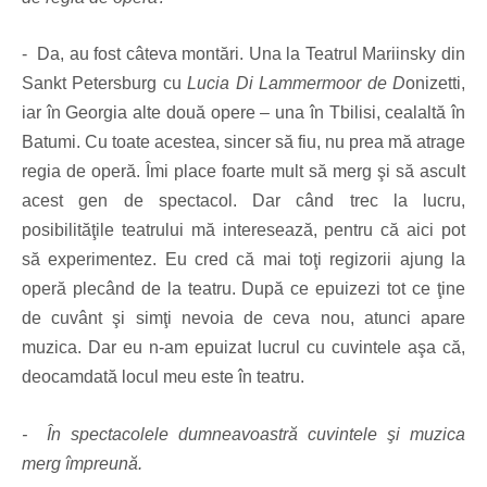
- Da, au fost câteva montări. Una la
Teatrul Mariinsky din
Sankt Petersburg cu
Lucia Di Lammermoor de D
onizetti
,
iar în Georgia alte două opere – una în Tbilisi, cealaltă în
Batumi. Cu toate acestea, sincer să fiu, nu prea mă atrage
regia de operă. Îmi place foarte mult să merg şi să ascult
acest gen de spectacol. Dar când trec la lucru,
posibilităţile teatrului mă interesează, pentru că aici pot
să experimentez. Eu cred că mai toţi regizorii ajung la
operă plecând de la teatru. După ce epuizezi tot ce ţine
de cuvânt şi simţi nevoia de ceva nou, atunci apare
muzica. Dar eu n-am epuizat lucrul cu cuvintele aşa că,
deocamdată locul meu este în teatru.
- În spectacolele dumneavoastră cuvintele şi muzica
merg împreună.