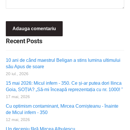
Recent Posts
10 ani de când maestrul Beligan a stins lumina ultimului
său Apus de soare
20 iul., 2026
15 mai 2026: Micul infern - 350. Ce și-ar putea dori Ilinca
Goia, SOȚIA? „Să-mi înceapă reprezentația cu nr. 1000! "
17 mai, 2026
Cu optimism contaminant, Mircea Cornișteanu - înainte
de Micul infern - 350
12 mai, 2026
Un deceniu fără Mircea Albulescu