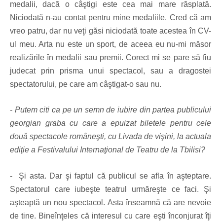
medalii, dacă o câştigi este cea mai mare răsplată.
Niciodată n-au contat pentru mine medaliile. Cred că am
vreo patru, dar nu veţi găsi niciodată toate acestea în CV-
ul meu. Arta nu este un sport, de aceea eu nu-mi măsor
realizările în medalii sau premii. Corect mi se pare să fiu
judecat prin prisma unui spectacol, sau a dragostei
spectatorului, pe care am câştigat-o sau nu.
- Putem citi ca pe un semn de iubire din partea publicului
georgian graba cu care a epuizat biletele pentru cele
două spectacole româneşti, cu Livada de vişini, la actuala
ediţie a Festivalului Internaţional de Teatru de la Tbilisi?
- Şi asta. Dar şi faptul că publicul se afla în aşteptare.
Spectatorul care iubeşte teatrul urmăreşte ce faci. Şi
aşteaptă un nou spectacol. Asta înseamnă că are nevoie
de tine. Bineînţeles că interesul cu care eşti înconjurat îţi