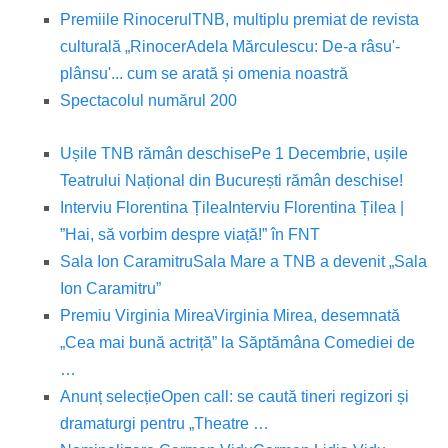
Premiile Rinocerul
TNB, multiplu premiat de revista
culturală „Rinocer
Adela Mărculescu: De-a râsu'-
plânsu'... cum se arată și omenia noastră
Spectacolul numărul 200
Ușile TNB rămân deschise
Pe 1 Decembrie, ușile
Teatrului Național din București rămân deschise!
Interviu Florentina Țilea
Interviu Florentina Țilea |
”Hai, să vorbim despre viață!” în FNT
Sala Ion Caramitru
Sala Mare a TNB a devenit „Sala
Ion Caramitru”
Premiu Virginia Mirea
Virginia Mirea, desemnată
„Cea mai bună actriță” la Săptămâna Comediei de
…
Anunț selecție
Open call: se caută tineri regizori și
dramaturgi pentru „Theatre …