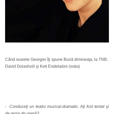
Când soarele Georgiei îţi spune Bună dimineaţa, la TNB.
David Doiashvili şi Keti Endeladze (soția)
-
Conduceţi un teatru muzical-dramatic. Aţi fost tentat şi
de regia de operă?