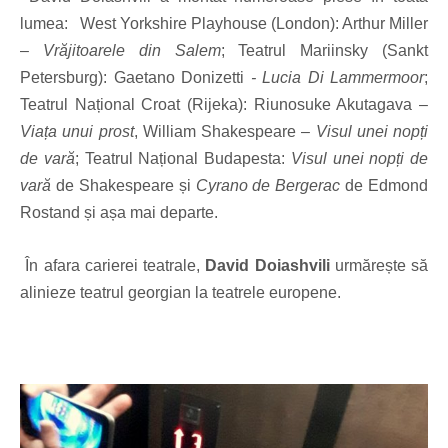
lumea: West Yorkshire Playhouse (London): Arthur Miller
–
Vrăjitoarele din Salem
; Teatrul Mariinsky (Sankt
Petersburg): Gaetano Donizetti
- Lucia Di Lammermoor
;
Teatrul Național Croat (Rijeka): Riunosuke Akutagava –
Viața unui prost
, William Shakespeare –
Visul unei nopți
de vară
; Teatrul Național Budapesta:
Visul unei nopți de
vară
de Shakespeare și
Cyrano de Bergerac
de Edmond
Rostand și așa mai departe.
În afara carierei teatrale,
David Doiashvili
urmărește să
alinieze teatrul georgian la teatrele europene.