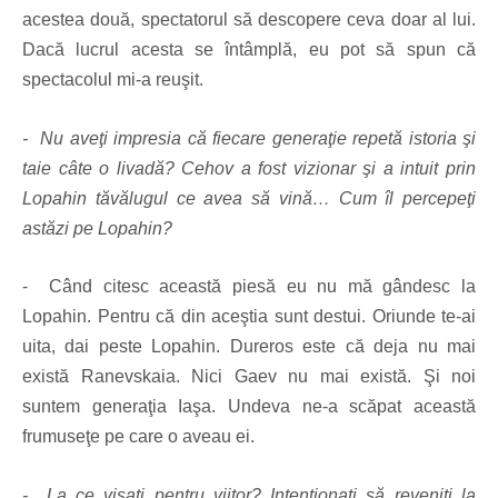
acestea două, spectatorul să descopere ceva doar al lui.
Dacă lucrul acesta se întâmplă, eu pot să spun că
spectacolul mi-a reuşit.
- Nu aveţi impresia că fiecare generaţie repetă istoria şi
taie câte o livadă? Cehov a fost vizionar şi a intuit prin
Lopahin tăvălugul ce avea să vină… Cum îl percepeţi
astăzi pe Lopahin?
- Când citesc această piesă eu nu mă gândesc la
Lopahin. Pentru că din aceştia sunt destui. Oriunde te-ai
uita, dai peste Lopahin. Dureros este că deja nu mai
există Ranevskaia. Nici Gaev nu mai există. Şi noi
suntem generaţia Iaşa. Undeva ne-a scăpat această
frumuseţe pe care o aveau ei.
- La ce visaţi pentru viitor? Intenţionaţi să reveniţi la