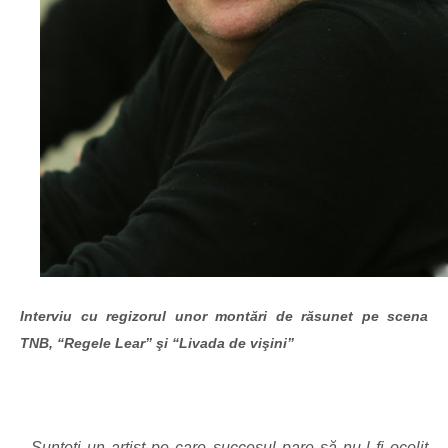
Interviu cu regizorul unor montări de răsunet pe scena
TNB, “Regele Lear” şi “Livada de vişini”
- Sunte
ţi un artist pe care succesul pare să nu-l fi ocolit