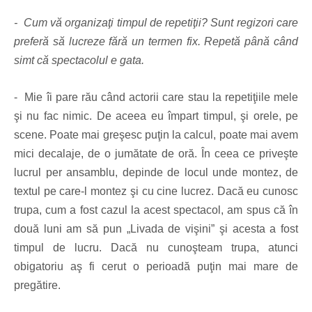
- Cum vă organizaţi timpul de repetiţii? Sunt regizori care
preferă să lucreze fără un termen fix. Repetă până când
simt că spectacolul e gata.
- Mie îi pare rău când actorii care stau la repetiţiile mele
şi nu fac nimic. De aceea eu împart timpul, şi orele, pe
scene. Poate mai greşesc puţin la calcul, poate mai avem
mici decalaje, de o jumătate de oră. În ceea ce priveşte
lucrul per ansamblu, depinde de locul unde montez, de
textul pe care-l montez şi cu cine lucrez. Dacă eu cunosc
trupa, cum a fost cazul la acest spectacol, am spus că în
două luni am să pun „Livada de vişini” şi acesta a fost
timpul de lucru. Dacă nu cunoşteam trupa, atunci
obigatoriu aş fi cerut o perioadă puţin mai mare de
pregătire.