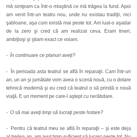
mă simţeam ca într-o mlaştină ce mă trăgea la fund. Apoi
am venit într-un teatru nou, unde nu existau tradiţii, nici
şabloane, aşa cum există mai peste tot. Am luat-o aşadar
de la zero şi cred că am realizat ceva. Eram tineri,
ambiţioşi şi ştiam exact ce voiam.
- În continuare ce planuri aveţi?
- În perioada asta teatrul se află în reparaţii. Cam într-un
an, un an şi jumătate vom avea o scenă nouă, cu o dotare
tehnică modernă şi eu cred că teatrul o să prindă o nouă
viaţă. E un moment pe care-l aştept cu nerăbdare.
- O să mai aveţi timp să lucraţi peste hotare?
- Pentru că teatrul meu se află în reparaţii – şi este deja
al treilea an, am avut timp suficient să lucrez peste tot. Nu