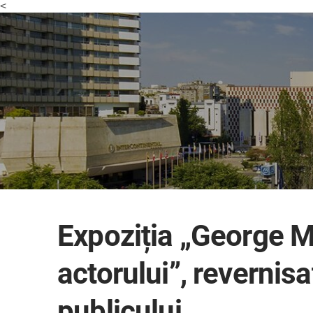
<
Expoziția „George M
actorului”, revernisa
publicului