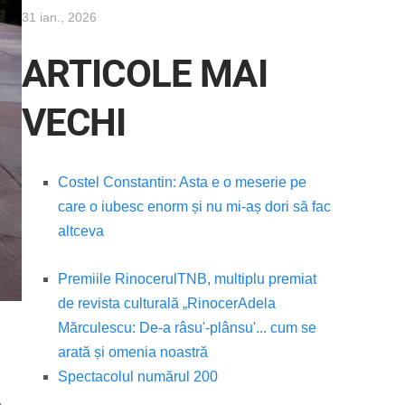
31 ian., 2026
ARTICOLE MAI
VECHI
Costel Constantin: Asta e o meserie pe
care o iubesc enorm și nu mi-aș dori să fac
altceva
Premiile Rinocerul
TNB, multiplu premiat
de revista culturală „Rinocer
Adela
Mărculescu: De-a râsu'-plânsu'... cum se
arată și omenia noastră
Spectacolul numărul 200