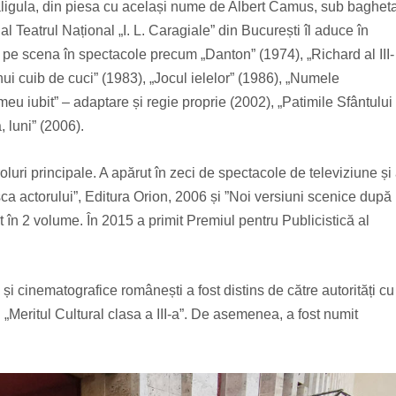
Caligula, din piesa cu același nume de Albert Camus, sub baghet
l Teatrul Național „I. L. Caragiale” din București îl aduce în
ut pe scena în spectacole precum „Danton” (1974), „Richard al III-
ui cuib de cuci” (1983), „Jocul ielelor” (1986), „Numele
u iubit” – adaptare și regie proprie (2002), „Patimile Sfântului
luni” (2006).
luri principale. A apărut în zeci de spectacole de televiziune și
a actorului”, Editura Orion, 2006 și ”Noi versiuni scenice după
t în 2 volume. În 2015 a primit Premiul pentru Publicistică al
 și cinematografice românești a fost distins de către autorități cu
 „Meritul Cultural clasa a III-a”. De asemenea, a fost numit