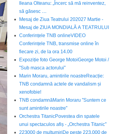
Ileana Olteanu: „Încerc să mă reinventez,
să găsesc …
Mesaj de Ziua Teatrului 2020
27 Martie -
Mesaj de ZIUA MONDIALĂ A TEATRULUI
Conferințele TNB online
VIDEO
Conferințele TNB, transmise online în
fiecare zi, de la ora 14.00
Expoziție foto George Motoi
George Motoi /
”Sub masca actorului”
Marin Moraru, amintirile noastre
Reacție:
TNB condamnă actele de vandalism și
xenofobie!
TNB condamnă
Marin Moraru ”Suntem ce
sunt amintirile noastre”
Orchestra Titanic
Povestea din spatele
unui spectaculos afiș - „Orchestra Titanic”
223000 de mulțumiri
De peste 223.000 de