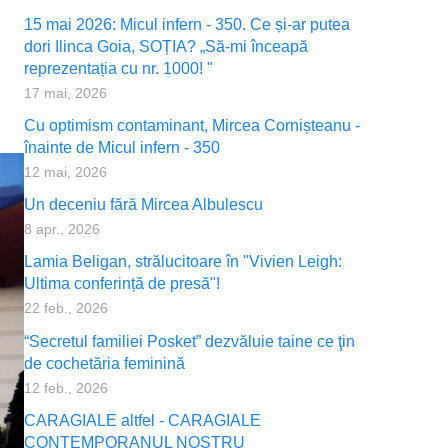
15 mai 2026: Micul infern - 350. Ce și-ar putea
dori Ilinca Goia, SOȚIA? „Să-mi înceapă
reprezentația cu nr. 1000! "
17 mai, 2026
Cu optimism contaminant, Mircea Cornișteanu -
înainte de Micul infern - 350
12 mai, 2026
Un deceniu fără Mircea Albulescu
8 apr., 2026
Lamia Beligan, strălucitoare în "Vivien Leigh:
Ultima conferință de presă"!
22 feb., 2026
“Secretul familiei Posket” dezvăluie taine ce ţin
de cochetăria feminină
12 feb., 2026
CARAGIALE altfel - CARAGIALE
CONTEMPORANUL NOSTRU