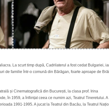
iacra. La scurt timp după, Cadrilaterul a fost cedat Bulgariei, ia
lături de familie într-o comună din Bărăgan, foarte aproape de Brăi
atrală și Cinematografică din București, la clasa prof. Irina
de, în 1959, a înființat ceea ce numim azi, Teatrul Tineretului. A
n perioada 1991-1995. A jucat la Teatrul din Bacău, la Teatrul Nați