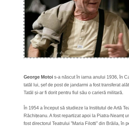
George Motoi
s-a născut în iarna anului 1936, în Cal
tatăl lui, șef de post de jandarmi a fost transferat a
Tatăl și-ar fi dorit pentru fiul său o carieră militară.
În 1954 a început să studieze la Institutul de Artă Te
Răchițeanu. A fost repartizat apoi la Piatra-Neamț un
fost directorul Teatrului ”Maria Filotti” din Brăila, î