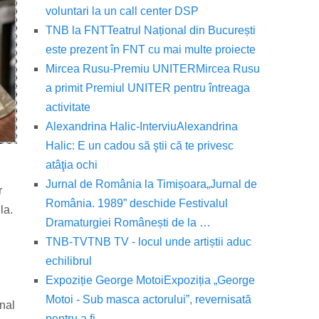
voluntari la un call center DSP
TNB la FNT
Teatrul Național din București
este prezent în FNT cu mai multe proiecte
Mircea Rusu-Premiu UNITER
Mircea Rusu
a primit Premiul UNITER pentru întreaga
activitate
Alexandrina Halic-Interviu
Alexandrina
Halic: E un cadou să ştii că te privesc
atâţia ochi
Jurnal de România la Timișoara
„Jurnal de
r
România. 1989” deschide Festivalul
la.
Dramaturgiei Românești de la …
TNB-TV
TNB TV - locul unde artiștii aduc
echilibrul
Expoziție George Motoi
Expoziția „George
Motoi - Sub masca actorului”, revernisată
onal
pentru a fi …