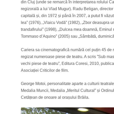
din Cluj (unde se remarcă în interpretarea rolului 
regizorală a lui Vlad Mugur). Radu Beligan, director a
capitală și, din 1972 și până în 2007, a putut fi văz
lea” (1976), „Vlaicu Vodă” (1982), „Zbor deasupra un
trandafirului” (1998), „Dulcea mea doamnă, Eminul me
Tommaso d’Aquino” (2005) sau „Sâmbătă, duminică, 
Cariera sa cinematografică numără cel puțin 45 de ro
regizat numeroase piese de teatru. A scris ”Sub masc
vechi piese de teatru”, Editura Coresi, 2010, publica
Asociației Criticilor de film.
George Motoi, personalitate aparte a culturii teatrale
Medalia Muncii, Medalia „Meritul Cultural” și Ordinul
Cetățean de onoare al orașului Brăila.