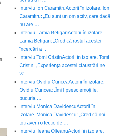
a
Interviu Ion Caramitru
Actorii în izolare. Ion
Caramitru: „Eu sunt un om activ, care dacă
nu are …
Interviu Lamia Beligan
Actorii în izolare.
Lamia Beligan: „Cred că rostul acestei
încercări a …
Interviu Tomi Cristin
Actorii în izolare. Tomi
 a
Cristin: „Experiența acestei claustrări ne
va …
Interviu Ovidiu Cuncea
Actorii în izolare.
Ovidiu Cuncea: „Îmi lipsesc emoțiile,
bucuria …
Interviu Monica Davidescu
Actorii în
izolare. Monica Davidescu: „Cred că noi
toți avem o lecție de …
Interviu Ileana Olteanu
Actorii în izolare.