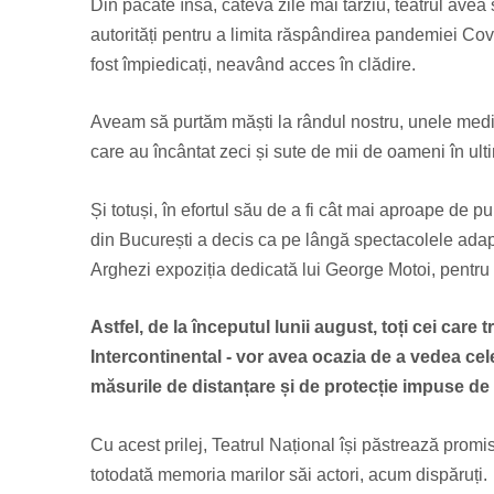
Din păcate însă, câteva zile mai târziu, teatrul avea 
autorități pentru a limita răspândirea pandemiei Covid
fost împiedicați, neavând acces în clădire.
Aveam să purtăm măști la rândul nostru, unele medic
care au încântat zeci și sute de mii de oameni în ulti
Și totuși, în efortul său de a fi cât mai aproape de publ
din București a decis ca pe lângă spectacolele adapt
Arghezi expoziția dedicată lui George Motoi, pentru 
Astfel, de la începutul lunii august, toți cei care
Intercontinental - vor avea ocazia de a vedea cele
măsurile de distanțare și de protecție impuse de a
Cu acest prilej, Teatrul Național își păstrează prom
totodată memoria marilor săi actori, acum dispăruți.