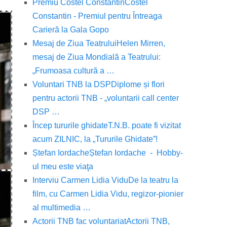
Premiu Costel Constantin
Costel
Constantin - Premiul pentru Întreaga
Carieră la Gala Gopo
Mesaj de Ziua Teatrului
Helen Mirren,
mesaj de Ziua Mondială a Teatrului:
„Frumoasa cultură a …
Voluntari TNB la DSP
Diplome și flori
pentru actorii TNB - „voluntarii call center
DSP …
Încep tururile ghidate
T.N.B. poate fi vizitat
acum ZILNIC, la „Tururile Ghidate”!
Ștefan Iordache
Ștefan Iordache - Hobby-
ul meu este viaţa
Interviu Carmen Lidia Vidu
De la teatru la
film, cu Carmen Lidia Vidu, regizor-pionier
al multimedia …
Actorii TNB fac voluntariat
Actorii TNB,