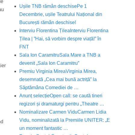
de
Ușile TNB rămân deschise
Pe 1
au
Decembrie, ușile Teatrului Național din
București rămân deschise!
Interviu Florentina Țilea
Interviu Florentina
Țilea | ”Hai, să vorbim despre viață!” în
FNT
Sala Ion Caramitru
Sala Mare a TNB a
devenit „Sala Ion Caramitru”
ier
Premiu Virginia Mirea
Virginia Mirea,
desemnată „Cea mai bună actriță” la
Săptămâna Comediei de …
Anunț selecție
Open call: se caută tineri
regizori și dramaturgi pentru „Theatre …
Nominalizare Carmen Vidu
Carmen Lidia
Vidu, nominalizată la Premiile UNITER: „E
nd
un moment fantastic …