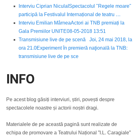
Interviu Ciprian Nicula
ISpectacolul "Regele moare"
participă la Festivalul Internațional de teatru …
Interviu Emilian Mârnea
Actori ai TNB premiați la
Gala Premiilor UNITE08-05-2018 13:51
Transmisiune live de pe scenă
Joi, 24 mai 2018, la
ora 21.0
Experiment în premieră naţională la TNB:
transmisiune live de pe sce
INFO
Pe acest blog găsiți interviuri, știri, povești despre
spectacolele noastre și actorii noștri dragi.
Materialele de pe această pagină sunt realizate de
echipa de promovare a Teatrului Național ”I.L. Caragiale”