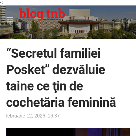
<
blog tnb
“Secretul familiei
Posket” dezvăluie
taine ce ţin de
cochetăria feminină
februarie 12, 2026, 16:37