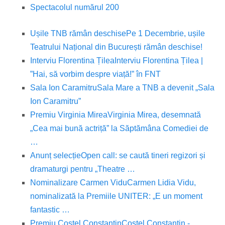
Spectacolul numărul 200
Ușile TNB rămân deschise
Pe 1 Decembrie, ușile
Teatrului Național din București rămân deschise!
Interviu Florentina Țilea
Interviu Florentina Țilea |
”Hai, să vorbim despre viață!” în FNT
Sala Ion Caramitru
Sala Mare a TNB a devenit „Sala
Ion Caramitru”
Premiu Virginia Mirea
Virginia Mirea, desemnată
„Cea mai bună actriță” la Săptămâna Comediei de
…
Anunț selecție
Open call: se caută tineri regizori și
dramaturgi pentru „Theatre …
Nominalizare Carmen Vidu
Carmen Lidia Vidu,
nominalizată la Premiile UNITER: „E un moment
fantastic …
Premiu Costel Constantin
Costel Constantin -