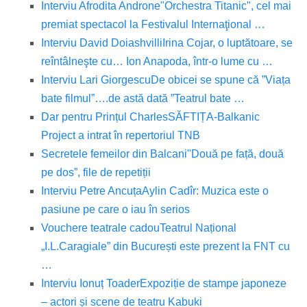
Interviu Afrodita Androne
"Orchestra Titanic", cel mai
premiat spectacol la Festivalul Internaţional …
Interviu David Doiashvilli
Irina Cojar, o luptătoare, se
reîntâlneşte cu… Ion Anapoda, într-o lume cu …
Interviu Lari Giorgescu
De obicei se spune că ”Viața
bate filmul”….de astă dată ”Teatrul bate …
Dar pentru Prințul Charles
SĂFTIȚA-Balkanic
Project a intrat în repertoriul TNB
Secretele femeilor din Balcani
"Două pe față, două
pe dos”, file de repetiții
Interviu Petre Ancuța
Aylin Cadîr: Muzica este o
pasiune pe care o iau în serios
Vouchere teatrale cadou
Teatrul Național
„I.L.Caragiale” din București este prezent la FNT cu
…
Interviu Ionuț Toader
Expoziție de stampe japoneze
– actori și scene de teatru Kabuki