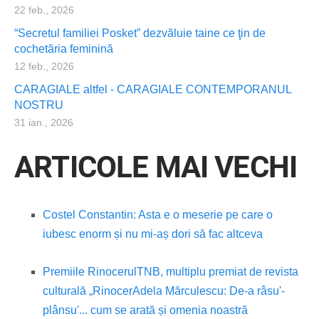
22 feb., 2026
“Secretul familiei Posket” dezvăluie taine ce ţin de
cochetăria feminină
12 feb., 2026
CARAGIALE altfel - CARAGIALE CONTEMPORANUL
NOSTRU
31 ian., 2026
ARTICOLE MAI VECHI
Costel Constantin: Asta e o meserie pe care o
iubesc enorm și nu mi-aș dori să fac altceva
Premiile Rinocerul
TNB, multiplu premiat de revista
culturală „Rinocer
Adela Mărculescu: De-a râsu'-
plânsu'... cum se arată și omenia noastră