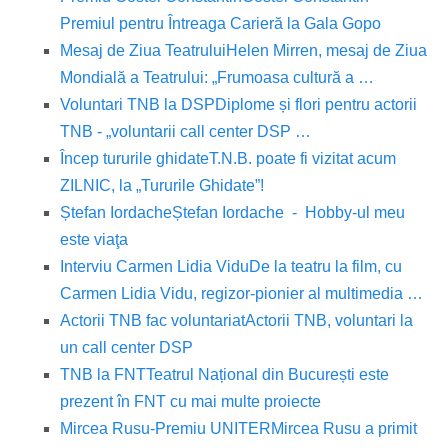
Premiul pentru Întreaga Carieră la Gala Gopo
Mesaj de Ziua Teatrului
Helen Mirren, mesaj de Ziua
Mondială a Teatrului: „Frumoasa cultură a …
Voluntari TNB la DSP
Diplome și flori pentru actorii
TNB - „voluntarii call center DSP …
Încep tururile ghidate
T.N.B. poate fi vizitat acum
ZILNIC, la „Tururile Ghidate”!
Ștefan Iordache
Ștefan Iordache - Hobby-ul meu
este viaţa
Interviu Carmen Lidia Vidu
De la teatru la film, cu
Carmen Lidia Vidu, regizor-pionier al multimedia …
Actorii TNB fac voluntariat
Actorii TNB, voluntari la
un call center DSP
TNB la FNT
Teatrul Național din București este
prezent în FNT cu mai multe proiecte
Mircea Rusu-Premiu UNITER
Mircea Rusu a primit