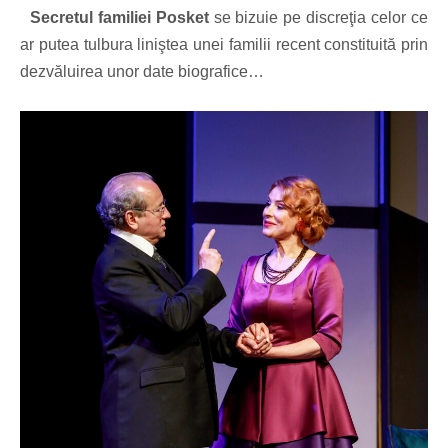
Secretul familiei Posket
se bizuie pe discreţia celor ce
ar putea tulbura liniştea unei familii recent constituită prin
dezvăluirea unor date biografice…