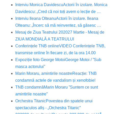
Interviu Monica Davidescu
Actorii în izolare. Monica
Davidescu: „Cred că noi toți avem o lecție de …
Interviu Ileana Olteanu
Actorii în izolare. Ileana
Olteanu: „Încerc să mă reinventez, să găsesc …
Mesaj de Ziua Teatrului 2020
27 Martie - Mesaj de
ZIUA MONDIALĂ A TEATRULUI
Conferințele TNB online
VIDEO Conferințele TNB,
transmise online în fiecare zi, de la ora 14.00
Expoziție foto George Motoi
George Motoi / ”Sub
masca actorului”
Marin Moraru, amintirile noastre
Reacție: TNB
condamnă actele de vandalism și xenofobie!
TNB condamnă
Marin Moraru ”Suntem ce sunt
amintirile noastre”
Orchestra Titanic
Povestea din spatele unui
spectaculos afiș - „Orchestra Titanic”