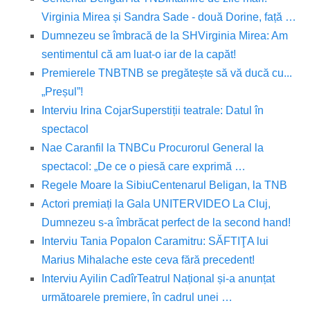
Virginia Mirea și Sandra Sade - două Dorine, față …
Dumnezeu se îmbracă de la SH
Virginia Mirea: Am
sentimentul că am luat-o iar de la capăt!
Premierele TNB
TNB se pregătește să vă ducă cu...
„Preșul”!
Interviu Irina Cojar
Superstiții teatrale: Datul în
spectacol
Nae Caranfil la TNB
Cu Procurorul General la
spectacol: „De ce o piesă care exprimă …
Regele Moare la Sibiu
Centenarul Beligan, la TNB
Actori premiați la Gala UNITER
VIDEO La Cluj,
Dumnezeu s-a îmbrăcat perfect de la second hand!
Interviu Tania Popa
Ion Caramitru: SĂFTIŢA lui
Marius Mihalache este ceva fără precedent!
Interviu Ayilin Cadîr
Teatrul Național și-a anunțat
următoarele premiere, în cadrul unei …