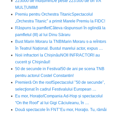
223000 de mulțumiri
De peste 223.000 de ori VĂ
MULȚUMIM!
Premiu pentru Orchestra Titanic
Spectacolul
„Orchestra Titanic” a primit Marele Premiu la FIDC!
Răspuns la pamflet
Câteva răspunsuri în oglindă la
pamfletul (III) al lui Dinu Săraru
Bust Marin Moraru la TNB
Marin Moraru s-a reîntors
în Teatrul Național. Bustul marelui actor, expus …
Noii infractori la Chișinău
NOII INFRACTORI au
cucerit şi Chişinăul!
50 de secunde in Festival
50 de ani pe scena TNB
pentru actorul Costel Constantin!
Premieră On the roof
Spectacolul "50 de secunde",
selecţionat în cadrul Festivalului European …
Eu mor, Horațio!
Compania Ad-Hop și spectacolul
“On the Roof” al lui Gigi Căciuleanu, în …
Două spectacole în FNT
"Eu mor, Horaţio. Tu, rămâi