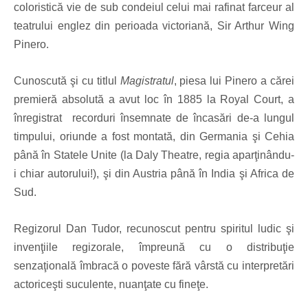
coloristică vie de sub condeiul celui mai rafinat farceur al
teatrului englez din perioada victoriană, Sir Arthur Wing
Pinero.
Cunoscută şi cu titlul
Magistratul
, piesa lui Pinero a cărei
premieră absolută a avut loc în 1885 la Royal Court, a
înregistrat recorduri însemnate de încasări de-a lungul
timpului, oriunde a fost montată, din Germania şi Cehia
până în Statele Unite (la Daly Theatre, regia aparţinându-
i chiar autorului!), şi din Austria până în India şi Africa de
Sud.
Regizorul Dan Tudor, recunoscut pentru spiritul ludic şi
invenţiile regizorale, împreună cu o distribuţie
senzaţională îmbracă o poveste fără vârstă cu interpretări
actoriceşti suculente, nuanţate cu fineţe.