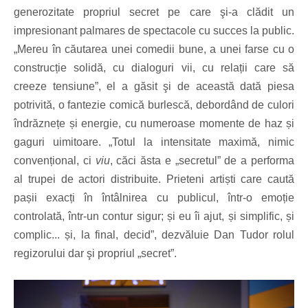
generozitate propriul secret pe care şi-a clădit un
impresionant palmares de spectacole cu succes la public.
„Mereu în căutarea unei comedii bune, a unei farse cu o
construcție solidă, cu dialoguri vii, cu relații care să
creeze tensiune”, el a găsit şi de această dată piesa
potrivită, o fantezie comică burlescă, debordând de culori
îndrăznețe și energie, cu numeroase momente de haz și
gaguri uimitoare. „Totul la intensitate maximă, nimic
convențional, ci
viu
, căci ăsta e „secretul” de a performa
al trupei de actori distribuite. Prieteni artiști care caută
pașii exacți în întâlnirea cu publicul, într-o emoție
controlată, într-un contur sigur; și eu îi ajut, și simplific, și
complic... și, la final, decid”, dezvăluie Dan Tudor rolul
regizorului dar şi propriul „secret”.