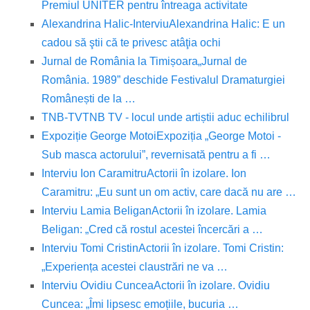
Premiul UNITER pentru întreaga activitate
Alexandrina Halic-Interviu
Alexandrina Halic: E un
cadou să ştii că te privesc atâţia ochi
Jurnal de România la Timișoara
„Jurnal de
România. 1989” deschide Festivalul Dramaturgiei
Românești de la …
TNB-TV
TNB TV - locul unde artiștii aduc echilibrul
Expoziție George Motoi
Expoziția „George Motoi -
Sub masca actorului”, revernisată pentru a fi …
Interviu Ion Caramitru
Actorii în izolare. Ion
Caramitru: „Eu sunt un om activ, care dacă nu are …
Interviu Lamia Beligan
Actorii în izolare. Lamia
Beligan: „Cred că rostul acestei încercări a …
Interviu Tomi Cristin
Actorii în izolare. Tomi Cristin:
„Experiența acestei claustrări ne va …
Interviu Ovidiu Cuncea
Actorii în izolare. Ovidiu
Cuncea: „Îmi lipsesc emoțiile, bucuria …