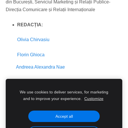
din București, Serviciul Marketing și Relații Publice-
Direcția Comunicare și Relații Internaționale
REDACȚIA:
Olivia Chirvasiu
Florin Ghioca
Andreea Alexandra Nae
We use cookies to deliver services, for marketing
Cookies
and to improve your experience.
Customize
Podcasturile TNB
Powered by
RedCircle
Accept all