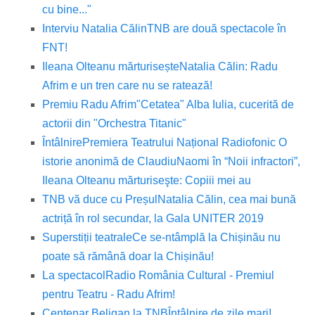
cu bine..."
Interviu Natalia Călin
TNB are două spectacole în
FNT!
Ileana Olteanu mărturisește
Natalia Călin: Radu
Afrim e un tren care nu se ratează!
Premiu Radu Afrim
"Cetatea" Alba Iulia, cucerită de
actorii din "Orchestra Titanic"
Întâlnire
Premiera Teatrului Național Radiofonic O
istorie anonimă de Claudiu
Naomi în “Noii infractori”,
Ileana Olteanu mărturiseşte: Copiii mei au
TNB vă duce cu Preșul
Natalia Călin, cea mai bună
actriță în rol secundar, la Gala UNITER 2019
Superstiții teatrale
Ce se-ntâmplă la Chișinău nu
poate să rămână doar la Chișinău!
La spectacol
Radio România Cultural - Premiul
pentru Teatru - Radu Afrim!
Centenar Beligan la TNB
Întâlnire de zile mari!