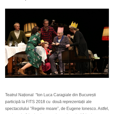
Teatrul Național
“Ion Luca Caragiale din Bucure
ș
ti
particip
ă
la FITS 2018 cu
două reprezentații ale
spectacolului "Regele moare", de Eugene Ionesco. Astfel,