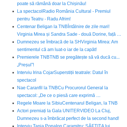
poate să rămână doar la Chișinău!
La spectacol
Radio România Cultural - Premiul
pentru Teatru - Radu Afrim!
Centenar Beligan la TNB
Întâlnire de zile mari!
Virginia Mirea și Sandra Sade - două Dorine, față …
Dumnezeu se îmbracă de la SH
Virginia Mirea: Am
sentimentul că am luat-o iar de la capăt!
Premierele TNB
TNB se pregătește să vă ducă cu...
„Preșul”!
Interviu Irina Cojar
Superstiții teatrale: Datul în
spectacol
Nae Caranfil la TNB
Cu Procurorul General la
spectacol: „De ce o piesă care exprimă …
Regele Moare la Sibiu
Centenarul Beligan, la TNB
Actori premiați la Gala UNITER
VIDEO La Cluj,
Dumnezeu s-a îmbrăcat perfect de la second hand!
Interviu Tania Popa
Ion Caramitru: SĂFTIŢA lui