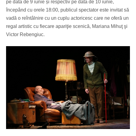
pe data de 9 iunie și respectiv pe data de 10 iunie,
începând cu orele 18:00, publicul spectator este invitat să
vadă o reîntâlnire cu un cuplu actoricesc care ne oferă un
regal artistic cu fiecare apariţie scenic
ă
, Mariana Mihuţ şi
Victor Rebengiuc.