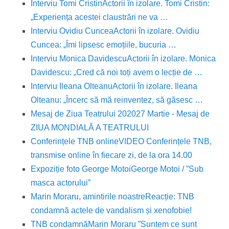
Interviu Tomi Cristin
Actorii în izolare. Tomi Cristin:
„Experiența acestei claustrări ne va …
Interviu Ovidiu Cuncea
Actorii în izolare. Ovidiu
Cuncea: „Îmi lipsesc emoțiile, bucuria …
Interviu Monica Davidescu
Actorii în izolare. Monica
Davidescu: „Cred că noi toți avem o lecție de …
Interviu Ileana Olteanu
Actorii în izolare. Ileana
Olteanu: „Încerc să mă reinventez, să găsesc …
Mesaj de Ziua Teatrului 2020
27 Martie - Mesaj de
ZIUA MONDIALĂ A TEATRULUI
Conferințele TNB online
VIDEO Conferințele TNB,
transmise online în fiecare zi, de la ora 14.00
Expoziție foto George Motoi
George Motoi / ”Sub
masca actorului”
Marin Moraru, amintirile noastre
Reacție: TNB
condamnă actele de vandalism și xenofobie!
TNB condamnă
Marin Moraru ”Suntem ce sunt