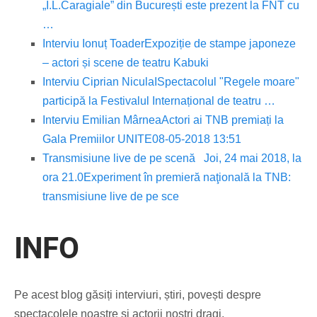
„I.L.Caragiale” din București este prezent la FNT cu
…
Interviu Ionuț Toader
Expoziție de stampe japoneze
– actori și scene de teatru Kabuki
Interviu Ciprian Nicula
ISpectacolul "Regele moare"
participă la Festivalul Internațional de teatru …
Interviu Emilian Mârnea
Actori ai TNB premiați la
Gala Premiilor UNITE08-05-2018 13:51
Transmisiune live de pe scenă
Joi, 24 mai 2018, la
ora 21.0
Experiment în premieră naţională la TNB:
transmisiune live de pe sce
INFO
Pe acest blog găsiți interviuri, știri, povești despre
spectacolele noastre și actorii noștri dragi.