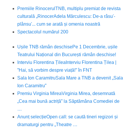
Premiile Rinocerul
TNB, multiplu premiat de revista
culturală „Rinocer
Adela Mărculescu: De-a râsu'-
plânsu'... cum se arată și omenia noastră
Spectacolul numărul 200
Ușile TNB rămân deschise
Pe 1 Decembrie, ușile
Teatrului Național din București rămân deschise!
Interviu Florentina Țilea
Interviu Florentina Țilea |
”Hai, să vorbim despre viață!” în FNT
Sala Ion Caramitru
Sala Mare a TNB a devenit „Sala
Ion Caramitru”
Premiu Virginia Mirea
Virginia Mirea, desemnată
„Cea mai bună actriță” la Săptămâna Comediei de
…
Anunț selecție
Open call: se caută tineri regizori și
dramaturgi pentru „Theatre …