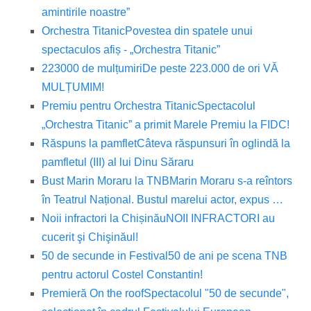
amintirile noastre”
Orchestra Titanic
Povestea din spatele unui
spectaculos afiș - „Orchestra Titanic”
223000 de mulțumiri
De peste 223.000 de ori VĂ
MULȚUMIM!
Premiu pentru Orchestra Titanic
Spectacolul
„Orchestra Titanic” a primit Marele Premiu la FIDC!
Răspuns la pamflet
Câteva răspunsuri în oglindă la
pamfletul (III) al lui Dinu Săraru
Bust Marin Moraru la TNB
Marin Moraru s-a reîntors
în Teatrul Național. Bustul marelui actor, expus …
Noii infractori la Chișinău
NOII INFRACTORI au
cucerit şi Chişinăul!
50 de secunde in Festival
50 de ani pe scena TNB
pentru actorul Costel Constantin!
Premieră On the roof
Spectacolul "50 de secunde",