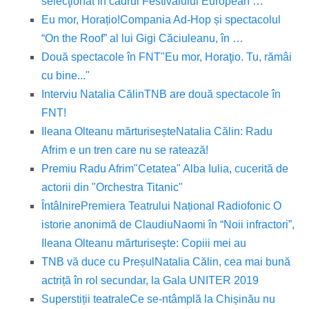
selecţionat în cadrul Festivalului European …
Eu mor, Horațio!
Compania Ad-Hop și spectacolul
“On the Roof” al lui Gigi Căciuleanu, în …
Două spectacole în FNT
"Eu mor, Horaţio. Tu, rămâi
cu bine..."
Interviu Natalia Călin
TNB are două spectacole în
FNT!
Ileana Olteanu mărturisește
Natalia Călin: Radu
Afrim e un tren care nu se ratează!
Premiu Radu Afrim
"Cetatea" Alba Iulia, cucerită de
actorii din "Orchestra Titanic"
Întâlnire
Premiera Teatrului Național Radiofonic O
istorie anonimă de Claudiu
Naomi în “Noii infractori”,
Ileana Olteanu mărturiseşte: Copiii mei au
TNB vă duce cu Preșul
Natalia Călin, cea mai bună
actriță în rol secundar, la Gala UNITER 2019
Superstiții teatrale
Ce se-ntâmplă la Chișinău nu