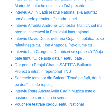
Marius Mihalache este ceva fără precedent!
Interviu Ayilin Cadîr
Teatrul Național și-a anunțat
următoarele premiere, în cadrul unei …
Interviu Afrodita Androne
"Orchestra Titanic", cel mai
premiat spectacol la Festivalul Internaţional …
Interviu David Doiashvilli
Irina Cojar, o luptătoare, se
reîntâlneşte cu… Ion Anapoda, într-o lume cu …
Interviu Lari Giorgescu
De obicei se spune că ”Viața
bate filmul”….de astă dată ”Teatrul bate …
Dar pentru Prințul Charles
SĂFTIȚA-Balkanic
Project a intrat în repertoriul TNB
Secretele femeilor din Balcani
"Două pe față, două
pe dos”, file de repetiții
Interviu Petre Ancuța
Aylin Cadîr: Muzica este o
pasiune pe care o iau în serios
Vouchere teatrale cadou
Teatrul Național