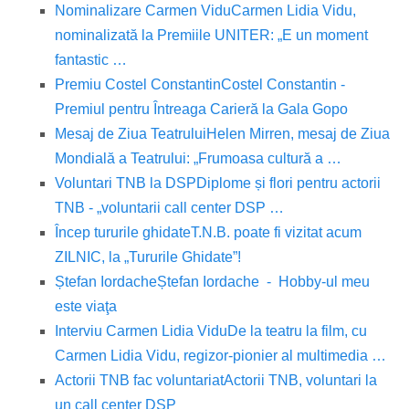
Nominalizare Carmen Vidu
Carmen Lidia Vidu,
nominalizată la Premiile UNITER: „E un moment
fantastic …
Premiu Costel Constantin
Costel Constantin -
Premiul pentru Întreaga Carieră la Gala Gopo
Mesaj de Ziua Teatrului
Helen Mirren, mesaj de Ziua
Mondială a Teatrului: „Frumoasa cultură a …
Voluntari TNB la DSP
Diplome și flori pentru actorii
TNB - „voluntarii call center DSP …
Încep tururile ghidate
T.N.B. poate fi vizitat acum
ZILNIC, la „Tururile Ghidate”!
Ștefan Iordache
Ștefan Iordache - Hobby-ul meu
este viaţa
Interviu Carmen Lidia Vidu
De la teatru la film, cu
Carmen Lidia Vidu, regizor-pionier al multimedia …
Actorii TNB fac voluntariat
Actorii TNB, voluntari la
un call center DSP