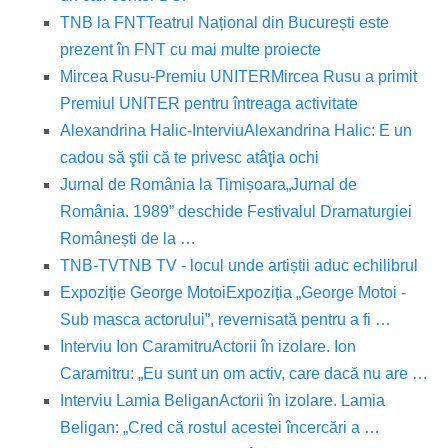
TNB la FNT
Teatrul Național din București este
prezent în FNT cu mai multe proiecte
Mircea Rusu-Premiu UNITER
Mircea Rusu a primit
Premiul UNITER pentru întreaga activitate
Alexandrina Halic-Interviu
Alexandrina Halic: E un
cadou să ştii că te privesc atâţia ochi
Jurnal de România la Timișoara
„Jurnal de
România. 1989” deschide Festivalul Dramaturgiei
Românești de la …
TNB-TV
TNB TV - locul unde artiștii aduc echilibrul
Expoziție George Motoi
Expoziția „George Motoi -
Sub masca actorului”, revernisată pentru a fi …
Interviu Ion Caramitru
Actorii în izolare. Ion
Caramitru: „Eu sunt un om activ, care dacă nu are …
Interviu Lamia Beligan
Actorii în izolare. Lamia
Beligan: „Cred că rostul acestei încercări a …