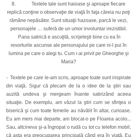
8.
Textele tale sunt haioase şi aproape fiecare
replică conţine o observaţie de viaţă în faţa căreia nu poţi
rămâne nepăsător. Sunt situaţii hazoase, parcă le vezi,
personajele … suferă de un umor involuntar irezistibil.
Pana satirică e ascuţită, scrijeleşti bine cu ea în
resorturile ascunse ale personajului pe care ni-l pui în
lumina pe care o alegi tu. Cum i-ai privit pe Gheorghe şi
Maria?
- Textele pe care le-am scris, aproape toate sunt inspirate
din viaţă. Sigur că plecam de la o idee de la ştiri sau
auzită undeva şi mergeam înainte satirizând aceea
situaţie. De exemplu, am văzut la ştiri cum se sfinţea o
biserică şi cum toate femeile au năvălit în altar, curioase.
Eu am mers mai departe, am blocat-o pe Floarea acolo...
Sau, altcineva şi-a îngropat o rudă cu tot cu telefon mobil,
că asta era preocuparea principală când era în viaţă. Eu