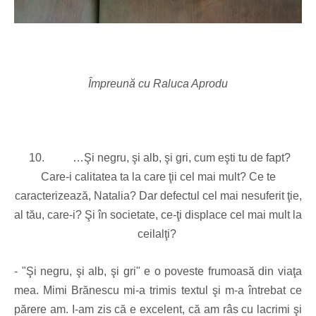
Împreună cu Raluca Aprodu
10.
…
Şi negru, şi alb, şi gri, cum eşti tu de fapt?
Care-i calitatea ta la care ţii cel mai mult? Ce te
caracterizează, Natalia? Dar defectul cel mai nesuferit ţie,
al tău, care-i? Şi în societate, ce-ţi displace cel mai mult la
ceilalţi?
- "Şi negru, şi alb, şi gri" e o poveste frumoasă din viaţa
mea. Mimi Brănescu mi-a trimis textul şi m-a întrebat ce
părere am. I-am zis că e excelent, că am râs cu lacrimi şi