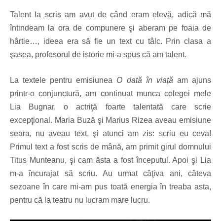
Talent la scris am avut de când eram elevă, adică mă
întindeam la ora de compunere şi aberam pe foaia de
hârtie…, ideea era să fie un text cu tâlc. Prin clasa a
şasea, profesorul de istorie mi-a spus că am talent.
La textele pentru emisiunea
O dată în viaţă
am ajuns
printr-o conjunctură, am continuat munca colegei mele
Lia Bugnar, o actriţă foarte talentată care scrie
excepţional. Maria Buză şi Marius Rizea aveau emisiune
seara, nu aveau text, şi atunci am zis: scriu eu ceva!
Primul text a fost scris de mână, am primit girul domnului
Titus Munteanu, şi cam ăsta a fost începutul. Apoi şi Lia
m-a încurajat să scriu. Au urmat câţiva ani, câteva
sezoane în care mi-am pus toată energia în treaba asta,
pentru că la teatru nu lucram mare lucru.