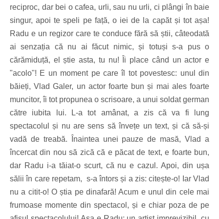
reciproc, dar bei o cafea, urli, sau nu urli, ci plângi în baie
singur, apoi te speli pe față, o iei de la capăt și tot așa!
Radu e un regizor care te conduce fără să știi, câteodată
ai senzația că nu ai făcut nimic, și totuși s-a pus o
cărămiduță, el știe asta, tu nu! Îi place când un actor e
"acolo"! E un moment pe care îl tot povestesc: unul din
băieți, Vlad Galer, un actor foarte bun și mai ales foarte
muncitor, îi tot propunea o scrisoare, a unui soldat german
către iubita lui. L-a tot amânat, a zis că va fi lung
spectacolul și nu are sens să învețe un text, și că să-și
vadă de treabă. Înaintea unei pauze de masă, Vlad a
încercat din nou să zică că e păcat de text, e foarte bun,
dar Radu i-a tăiat-o scurt, că nu e cazul. Apoi, din ușa
sălii în care repetam, s-a întors și a zis: citește-o! Iar Vlad
nu a citit-o! O știa pe dinafară! Acum e unul din cele mai
frumoase momente din spectacol, și e chiar poza de pe
afișul spectacolului! Așa e Radu: un artist imprevizibil, cu