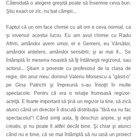
Câteodată o alegere greşită poate să însemne ceva bun.
Ştiu exact ce zic, nu bat câmpii...
Faptul că un om face chimie cu alt om e ceva normal, ca
şi inversul acestui lucru. Eu am avut chimie cu Radu
Afrim, amândoi avem umor, el e Gemeni, eu Vărsător,
amândoi ardeleni, amândoi sensibili, şi ar mai fi... Se
întâmplă în meseria noastră să îţi întâlneşti regizorul, sau
actorul... Ştiam o poveste cu profesorul de la clasa de
regie, din anul meu: domnul Valeriu Moisescu a "găsit-o"
pe Gina Patrichi şi împreună s-au însoţit în multe
spectacole. Pentru că era o relaţie frumoasă regizor-
actriţă. E foarte important să ţină un regizor la tine, să zică
atunci când un director îi discută distribuţia "fără ea nu fac
spectacolul"! Când simţi asta, îţi deschizi aripile, şi eşti
creativ, şi nu poate fi altfel decât bine. Şi chiar şi atunci
când nu e bine, că se mai întâmplă să nu iasă un proiect