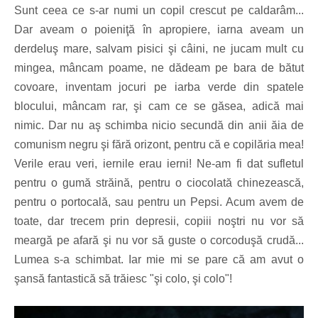
Sunt ceea ce s-ar numi un copil crescut pe caldarâm...
Dar aveam o poieniţă în apropiere, iarna aveam un
derdeluş mare, salvam pisici şi câini, ne jucam mult cu
mingea, mâncam poame, ne dădeam pe bara de bătut
covoare, inventam jocuri pe iarba verde din spatele
blocului, mâncam rar, şi cam ce se găsea, adică mai
nimic. Dar nu aş schimba nicio secundă din anii ăia de
comunism negru şi fără orizont, pentru că e copilăria mea!
Verile erau veri, iernile erau ierni! Ne-am fi dat sufletul
pentru o gumă străină, pentru o ciocolată chinezească,
pentru o portocală, sau pentru un Pepsi. Acum avem de
toate, dar trecem prin depresii, copiii noştri nu vor să
meargă pe afară şi nu vor să guste o corcoduşă crudă...
Lumea s-a schimbat. Iar mie mi se pare că am avut o
şansă fantastică să trăiesc "şi colo, şi colo"!