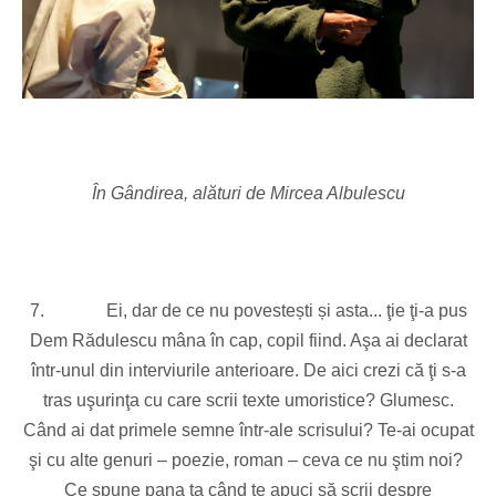
În Gândirea, alături de Mircea Albulescu
7.
Ei, dar de ce nu povestești și asta... ţie ţi-a pus
Dem Rădulescu mâna în cap, copil fiind. Aşa ai declarat
într-unul din interviurile anterioare. De aici crezi că ţi s-a
tras uşurinţa cu care scrii texte umoristice? Glumesc.
Când ai dat primele semne într-ale scrisului? Te-ai ocupat
şi cu alte genuri – poezie, roman – ceva ce nu ştim noi?
Ce spune pana ta când te apuci să scrii despre