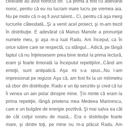
celelalte au avut norocul lor. La prima a fost cu adevărat
noroc, pentru că eu nu lucram mare lucru pe vremea aia.
Nu pe motiv că n-aş fi avut talent... Ci, pentru că aşa merg
lucrurile câteodată...Şi a venit acel proiect, şi m-am trezit
în distribuţie. E adevărat că Marius Manole a pronunţat
numele meu, şi aşa m-a luat Radu. Am început, ca în
orice iubire care se respectă, cu stângul... Adică, pe lângă
faptul că nu înţelesesem prea bine textul la prima lectură,
eram şi foarte timorată la începutul repetiţiilor...Când am
emoţii, sunt antipatică. Aşa mi s-a spus...Nu l-am
impresionat pe regizor. Aşa că, am fost fix la un milimetru
să zbor din distribuţie. Radu e un tip senzitiv şi cred că lui
îi venea un aer polar dinspre mine. Ţin minte că eram la
prima repetiţie, lângă prietena mea Medeea Marinescu,
care e un bulgăre de energie pozitivă. Şi mai salva ea cât
de cât colţul nostru de masă... Era o distribuţie foarte
mare, şi dintre toţi, pe mine nu m-a plăcut Radu. Am