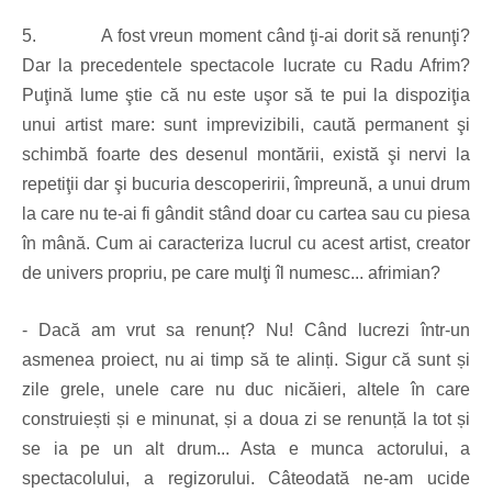
5.
A fost vreun moment când ţi-ai dorit să renunţi?
Dar la precedentele spectacole lucrate cu Radu Afrim?
Puţină lume ştie că nu este uşor să te pui la dispoziţia
unui artist mare: sunt imprevizibili, caută permanent şi
schimbă foarte des desenul montării, există şi nervi la
repetiţii dar şi bucuria descoperirii, împreună, a unui drum
la care nu te-ai fi gândit stând doar cu cartea sau cu piesa
în mână. Cum ai caracteriza lucrul cu acest artist, creator
de univers propriu, pe care mulţi îl numesc... afrimian?
- Dacă am vrut sa renunț? Nu! Când lucrezi într-un
asmenea proiect, nu ai timp să te alinți. Sigur că sunt și
zile grele, unele care nu duc nicăieri, altele în care
construiești și e minunat, și a doua zi se renunță la tot și
se ia pe un alt drum... Asta e munca actorului, a
spectacolului, a regizorului. Câteodată ne-am ucide