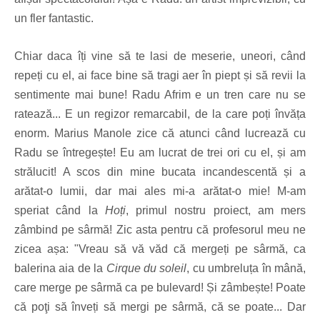
un fler fantastic.
Chiar daca îți vine să te lasi de meserie, uneori, când
repeți cu el, ai face bine să tragi aer în piept și să revii la
sentimente mai bune! Radu Afrim e un tren care nu se
ratează... E un regizor remarcabil, de la care poți învăța
enorm. Marius Manole zice că atunci când lucrează cu
Radu se întregește! Eu am lucrat de trei ori cu el, și am
strălucit! A scos din mine bucata incandescentă și a
arătat-o lumii, dar mai ales mi-a arătat-o mie! M-am
speriat când la
Hoți
, primul nostru proiect, am mers
zâmbind pe sârmă! Zic asta pentru că profesorul meu ne
zicea așa: "Vreau să vă văd că mergeți pe sârmă, ca
balerina aia de la
Cirque du soleil
, cu umbreluța în mână,
care merge pe sârmă ca pe bulevard! Și zâmbește! Poate
că poţi să înveți să mergi pe sârmă, că se poate... Dar