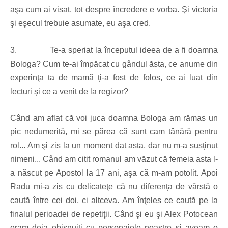
aşa cum ai visat, tot despre încredere e vorba. Şi victoria
şi eşecul trebuie asumate, eu aşa cred.
3.
Te-a speriat la începutul ideea de a fi doamna
Bologa? Cum te-ai împăcat cu gândul ăsta, ce anume din
experinţa ta de mamă ţi-a fost de folos, ce ai luat din
lecturi şi ce a venit de la regizor?
Când am aflat că voi juca doamna Bologa am rămas un
pic nedumerită, mi se părea că sunt cam tânără pentru
rol... Am şi zis la un moment dat asta, dar nu m-a susţinut
nimeni... Când am citit romanul am văzut că femeia asta l-
a născut pe Apostol la 17 ani, aşa că m-am potolit. Apoi
Radu mi-a zis cu delicateţe că nu diferenţa de vârstă o
caută între cei doi, ci altceva. Am înţeles ce caută pe la
finalul perioadei de repetiţii. Când şi eu şi Alex Potocean
eram deja obişnuiţi cu personajele noastre şi aveam o