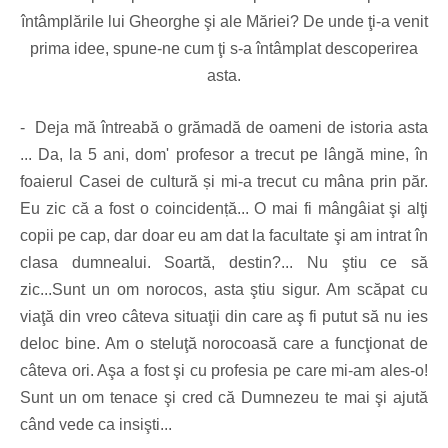
întâmplările lui Gheorghe şi ale Măriei? De unde ţi-a venit
prima idee, spune-ne cum ţi s-a întâmplat descoperirea
asta.
- Deja mă întreabă o grămadă de oameni de istoria asta
... Da, la 5 ani, dom' profesor a trecut pe lângă mine, în
foaierul Casei de cultură și mi-a trecut cu mâna prin păr.
Eu zic că a fost o coincidență... O mai fi mângâiat şi alţi
copii pe cap, dar doar eu am dat la facultate şi am intrat în
clasa dumnealui. Soartă, destin?... Nu ştiu ce să
zic...Sunt un om norocos, asta ştiu sigur. Am scăpat cu
viaţă din vreo câteva situaţii din care aş fi putut să nu ies
deloc bine. Am o steluţă norocoasă care a funcţionat de
câteva ori. Aşa a fost şi cu profesia pe care mi-am ales-o!
Sunt un om tenace şi cred că Dumnezeu te mai şi ajută
când vede ca insişti...