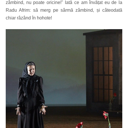
zâmbind, nu poate oricine!" Iată ce am învățat eu de la
Radu Afrim: să merg pe sârmă zâmbind, și câteodată
chiar râzând în hohote!