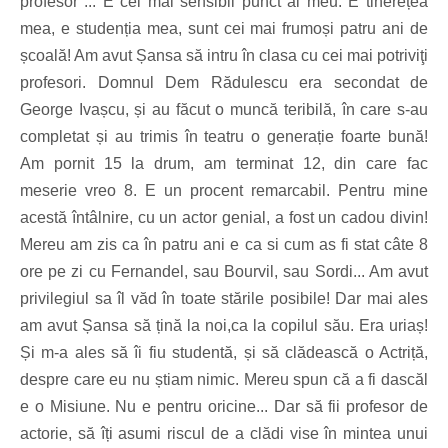
profesor"... E cel mai sensibil punct al meu. E tinerețea
mea, e studenția mea, sunt cei mai frumoși patru ani de
școală! Am avut Șansa să intru în clasa cu cei mai potriviţi
profesori. Domnul Dem Rădulescu era secondat de
George Ivașcu, și au făcut o muncă teribilă, în care s-au
completat și au trimis în teatru o generație foarte bună!
Am pornit 15 la drum, am terminat 12, din care fac
meserie vreo 8. E un procent remarcabil. Pentru mine
acestă întâlnire, cu un actor genial, a fost un cadou divin!
Mereu am zis ca în patru ani e ca si cum as fi stat câte 8
ore pe zi cu Fernandel, sau Bourvil, sau Sordi... Am avut
privilegiul sa îl văd în toate stările posibile! Dar mai ales
am avut Șansa să țină la noi,ca la copilul său. Era uriaș!
Și m-a ales să îi fiu studentă, și să clădească o Actriță,
despre care eu nu știam nimic. Mereu spun că a fi dascăl
e o Misiune. Nu e pentru oricine... Dar să fii profesor de
actorie, să îți asumi riscul de a clădi vise în mintea unui