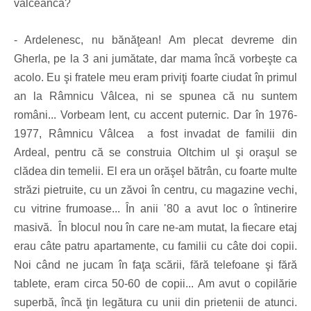
vâlceancă?
- Ardelenesc, nu bănăţean! Am plecat devreme din
Gherla, pe la 3 ani jumătate, dar mama încă vorbeşte ca
acolo. Eu şi fratele meu eram priviţi foarte ciudat în primul
an la Râmnicu Vâlcea, ni se spunea că nu suntem
români... Vorbeam lent, cu accent puternic. Dar în 1976-
1977, Râmnicu Vâlcea a fost invadat de familii din
Ardeal, pentru că se construia Oltchim ul şi oraşul se
clădea din temelii. El era un orăşel bătrân, cu foarte multe
străzi pietruite, cu un zăvoi în centru, cu magazine vechi,
cu vitrine frumoase... În anii ᾽80 a avut loc o întinerire
masivă. În blocul nou în care ne-am mutat, la fiecare etaj
erau câte patru apartamente, cu familii cu câte doi copii.
Noi când ne jucam în faţa scării, fără telefoane şi fără
tablete, eram circa 50-60 de copii... Am avut o copilărie
superbă, încă ţin legătura cu unii din prietenii de atunci.