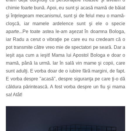
chimie foarte bună. Apoi, eu sunt şi acasă mamă de băiat
şi înţelegeam mecanismul, sunt şi de felul meu o mamă-
cloşcă, iar mamele ardelence sunt şi ele o specie
aparte...Pe toate astea le-am aşezat în doamna Bologa,
iar Radu a cerut o vibraţie pe care eu nu credeam că o
pot transmite către vreo mie de spectatori pe seară. Dar a
ieşit aşa cum a ieşit! Mama lui Apostol Bologa e doar o
mamă, până la urmă. Iar în sală vin mame şi copii, care
sunt adulţi. E vorba doar de o iubire fără margini, de fapt.
E vorba despre "acasă", despre siguranţa pe care ţi-o dă
căldura părintească. A fost vorba despre un fiu şi mama
sa! Atât!