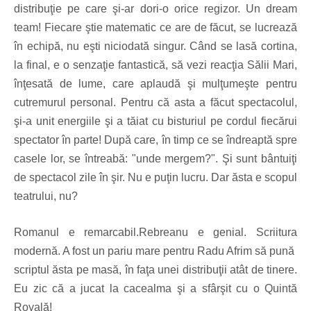
distribuţie pe care şi-ar dori-o orice regizor. Un dream
team! Fiecare ştie matematic ce are de făcut, se lucrează
în echipă, nu eşti niciodată singur. Când se lasă cortina,
la final, e o senzaţie fantastică, să vezi reacţia Sălii Mari,
înţesată de lume, care aplaudă şi mulţumeşte pentru
cutremurul personal. Pentru că asta a făcut spectacolul,
şi-a unit energiile şi a tăiat cu bisturiul pe cordul fiecărui
spectator în parte! După care, în timp ce se îndreaptă spre
casele lor, se întreabă: "unde mergem?". Şi sunt bântuiţi
de spectacol zile în şir. Nu e puţin lucru. Dar ăsta e scopul
teatrului, nu?
Romanul e remarcabil.Rebreanu e genial. Scriitura
modernă. A fost un pariu mare pentru Radu Afrim să pună
scriptul ăsta pe masă, în faţa unei distribuţii atât de tinere.
Eu zic că a jucat la cacealma şi a sfârşit cu o Quintă
Royală!