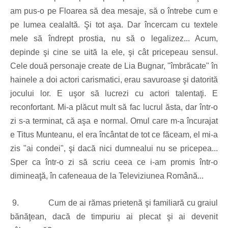
am pus-o pe Floarea să dea mesaje, să o întrebe cum e
pe lumea cealaltă. Şi tot aşa. Dar încercam cu textele
mele să îndrept prostia, nu să o legalizez... Acum,
depinde şi cine se uită la ele, şi cât pricepeau sensul.
Cele două personaje create de Lia Bugnar, "îmbrăcate" în
hainele a doi actori carismatici, erau savuroase şi datorită
jocului lor. E uşor să lucrezi cu actori talentaţi. E
reconfortant. Mi-a plăcut mult să fac lucrul ăsta, dar într-o
zi s-a terminat, că aşa e normal. Omul care m-a încurajat
e Titus Munteanu, el era încântat de tot ce făceam, el mi-a
zis "ai condei", şi dacă nici dumnealui nu se pricepea...
Sper ca într-o zi să scriu ceea ce i-am promis într-o
dimineaţă, în cafeneaua de la Televiziunea Română...
9.
Cum de ai rămas prietenă şi familiară cu graiul
bănăţean, dacă de timpuriu ai plecat şi ai devenit