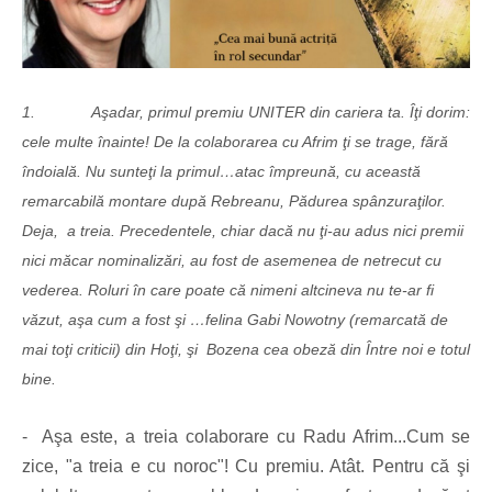
1.
Aşadar, primul premiu UNITER din cariera ta. Îţi dorim:
cele multe înainte! De la colaborarea cu Afrim ţi se trage, fără
îndoială. Nu sunteţi la primul…atac împreună, cu această
remarcabilă montare după Rebreanu, Pădurea spânzuraţilor.
Deja, a treia. Precedentele, chiar dacă nu ţi-au adus nici premii
nici măcar nominalizări, au fost de asemenea de netrecut cu
vederea. Roluri în care poate că nimeni altcineva nu te-ar fi
văzut, aşa cum a fost şi …felina
Gabi Nowotny (remarcată de
mai toţi criticii) din Hoţi, şi Bozena cea obeză din Între noi e totul
bine.
-
Aşa este, a treia colaborare cu Radu Afrim...Cum se
zice, "a treia e cu noroc"! Cu premiu. At
â
t. Pentru că şi