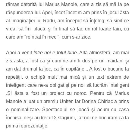
rămas datorită lui Marius Manole, care a zis să mă ia pe
răspunderea lui. Apoi, încet-încet m-am prins în jocul ăsta
al imaginaţiei lui Radu, am început să înţeleg, să simt ce
vrea, să îmi placă, şi în final să fac un rol foarte fain, cu
care am "reintrat în meci", cum s-ar zice.
Apoi a venit
Între noi e totul bine
. Altă atmosferă, am mai
zis asta, a fost ca şi cum ne-am fi dus pe un maidan, şi
am dat drumul la joc, ca în copilărie... A fost o bucurie la
repetiţii, o echipă mult mai mică şi un text extrem de
inteligent care ne-a obligat şi pe noi să lucrăm inteligent
.Şi ăsta a fost un proiect cu noroc. Pentru că Marius
Manole a luat un premiu Uniter, iar Dorina Chiriac a prins
o nominalizare. Spectacolul se joacă şi acum cu casa
închisă, deşi au trecut 3 stagiuni, iar noi ne bucurăm ca la
prima reprezentaţie.