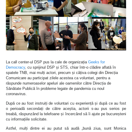
La call center-ul DSP pus la cale de organizația
Geeks for
Democracy
, cu sprijinul DSP și STS, chiar într-o clădire aflată în
spatele TNB, mai mulți actori,
precum și câțiva colegi din Direcția
Comunicare
au participat zilele acestea ca voluntari, pentru a
răspunde numeroaselor apeluri ale oamenilor către Direcția de
Sănătate Publică în probleme legate de pandemia cu noul
coronavirus.
După ce au fost instruiți de voluntari cu experiență și după ce au fost
o perioadă secondați de către aceștia, actorii s-au pus serios pe
treabă, răspunzând la telefoane și încercând să îi ajute pe bucureșteni
cu informațiile solicitate.
Astfel, mulți dintre ei au putut să audă „bună ziua, sunt Monica