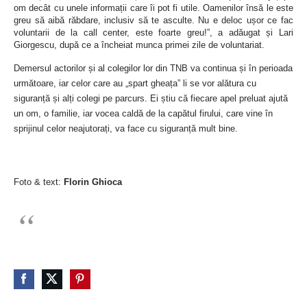
om decât cu unele informații care îi pot fi utile. Oamenilor însă le este
greu să aibă răbdare, inclusiv să te asculte. Nu e deloc ușor ce fac
voluntarii de la call center, este foarte greu!”, a adăugat și Lari
Giorgescu, după ce a încheiat munca primei zile de voluntariat.
Demersul actorilor
și al colegilor lor din
TNB va continua și în perioada
următoare, iar celor care au „spart gheața” li se vor alătura cu
siguranță și alți colegi pe parcurs. Ei știu că fiecare apel preluat ajută
un om, o familie, iar vocea caldă de la capătul firului, care vine în
sprijinul celor neajutorați, va face cu siguranță mult bine.
Foto & text:
Florin Ghioca