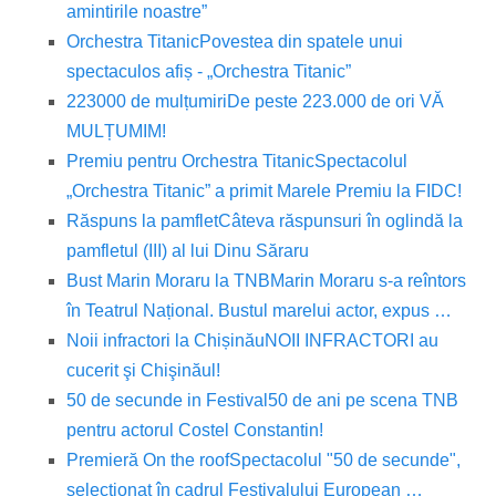
amintirile noastre”
Orchestra Titanic
Povestea din spatele unui
spectaculos afiș - „Orchestra Titanic”
223000 de mulțumiri
De peste 223.000 de ori VĂ
MULȚUMIM!
Premiu pentru Orchestra Titanic
Spectacolul
„Orchestra Titanic” a primit Marele Premiu la FIDC!
Răspuns la pamflet
Câteva răspunsuri în oglindă la
pamfletul (III) al lui Dinu Săraru
Bust Marin Moraru la TNB
Marin Moraru s-a reîntors
în Teatrul Național. Bustul marelui actor, expus …
Noii infractori la Chișinău
NOII INFRACTORI au
cucerit şi Chişinăul!
50 de secunde in Festival
50 de ani pe scena TNB
pentru actorul Costel Constantin!
Premieră On the roof
Spectacolul "50 de secunde",
selecţionat în cadrul Festivalului European …