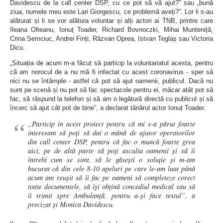
Davidescu de la call center DSP, cu ce pot să vă ajut?” sau „bună
ziua, numele meu este Lari Giorgescu, ce problemă aveți?”. Lor li s-au
alăturat și li se vor alătura voluntar și alți actori ai TNB, printre care
Ileana Olteanu, Ionuț Toader, Richard Bovnoczki, Mihai Munteniță,
Crina Semciuc, Andrei Finți, Răzvan Oprea, Istvan Teglaș sau Victoria
Dicu.
„Situația de acum m-a făcut să particip la voluntariatul acesta, pentru
că am norocul de a nu mă fi infectat cu acest coronavirus - sper să
nici nu se întâmple - astfel că pot să ajut oamenii, publicul. Dacă nu
sunt pe scenă și nu pot să fac spectacole pentru ei, măcar atât pot să
fac, să răspund la telefon și să am o legătură directă cu publicul și să
încerc să ajut cât pot de bine”, a declarat tânărul actor Ionuț Toader.
„Particip în acest proiect pentru că mi s-a părut foarte
interesant să poți să dai o mână de ajutor operatorilor
din call center DSP, pentru că fac o muncă foarte grea
aici, pe de altă parte să poți asculta oamenii și să îi
întrebi cum se simt, să le găsești o soluție și m-am
bucurat că din cele 8-10 apeluri pe care le-am luat până
acum am reușit să îi fac pe oameni să completeze corect
toate documentele, să își obțină concediul medical sau să
îi trimit spre Ambulanță, pentru a-și face testul”, a
precizat și Monica Davidescu.