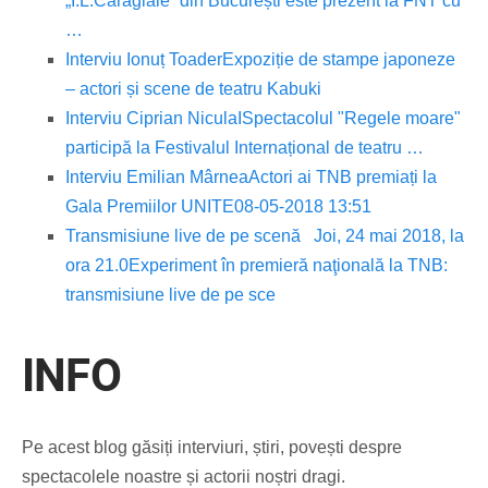
„I.L.Caragiale” din București este prezent la FNT cu
…
Interviu Ionuț Toader
Expoziție de stampe japoneze
– actori și scene de teatru Kabuki
Interviu Ciprian Nicula
ISpectacolul "Regele moare"
participă la Festivalul Internațional de teatru …
Interviu Emilian Mârnea
Actori ai TNB premiați la
Gala Premiilor UNITE08-05-2018 13:51
Transmisiune live de pe scenă
Joi, 24 mai 2018, la
ora 21.0
Experiment în premieră naţională la TNB:
transmisiune live de pe sce
INFO
Pe acest blog găsiți interviuri, știri, povești despre
spectacolele noastre și actorii noștri dragi.