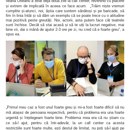
Ileana Olteanu a bifat deja două zile la call center, revenind cu plăcere
și extrem de implicată în aceea ce face acum:
„Trăim niște vremuri
cumplite și-atunci, noi, ăștia care suntem sănătoși și pe baricade, să
fim în linia întâi și să dăm un exemplu că se poate trece cu o atitudine
mai pozitivă peste greutăți. Noi, actorii, asta putem face cât teatrele
sunt închise. Decât să stai acasă și să te uiți la lucruri negative, mai
bine vii, dai o mână de ajutor 2-3 ore pe zi, nu cred că e foarte greu”, a
spus ea.
„Primul meu caz a fost unul foarte greu și mi-a fost foarte dificil să nu
mă atașez de persoana respectivă, pentru că problema era una foarte
urgentă și înțelegeam foarte bine. Problema mea era că nu știam cu
ce să-l ajut, pentru că într-adevăr, la un call center ca acesta
restricțiile sunt foarte multe, ești destul de limitat, nu poți să-l ajuți pe