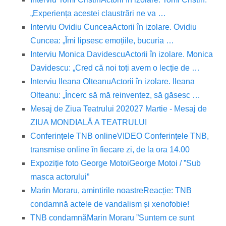
„Experiența acestei claustrări ne va …
Interviu Ovidiu Cuncea
Actorii în izolare. Ovidiu
Cuncea: „Îmi lipsesc emoțiile, bucuria …
Interviu Monica Davidescu
Actorii în izolare. Monica
Davidescu: „Cred că noi toți avem o lecție de …
Interviu Ileana Olteanu
Actorii în izolare. Ileana
Olteanu: „Încerc să mă reinventez, să găsesc …
Mesaj de Ziua Teatrului 2020
27 Martie - Mesaj de
ZIUA MONDIALĂ A TEATRULUI
Conferințele TNB online
VIDEO Conferințele TNB,
transmise online în fiecare zi, de la ora 14.00
Expoziție foto George Motoi
George Motoi / ”Sub
masca actorului”
Marin Moraru, amintirile noastre
Reacție: TNB
condamnă actele de vandalism și xenofobie!
TNB condamnă
Marin Moraru ”Suntem ce sunt