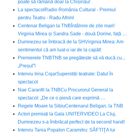
poate să rămână doar la Chișinău!
La spectacol
Radio România Cultural - Premiul
pentru Teatru - Radu Afrim!
Centenar Beligan la TNB
Întâlnire de zile mari!
Virginia Mirea și Sandra Sade - două Dorine, față …
Dumnezeu se îmbracă de la SH
Virginia Mirea: Am
sentimentul că am luat-o iar de la capăt!
Premierele TNB
TNB se pregătește să vă ducă cu...
„Preșul”!
Interviu Irina Cojar
Superstiții teatrale: Datul în
spectacol
Nae Caranfil la TNB
Cu Procurorul General la
spectacol: „De ce o piesă care exprimă …
Regele Moare la Sibiu
Centenarul Beligan, la TNB
Actori premiați la Gala UNITER
VIDEO La Cluj,
Dumnezeu s-a îmbrăcat perfect de la second hand!
Interviu Tania Popa
Ion Caramitru: SĂFTIŢA lui