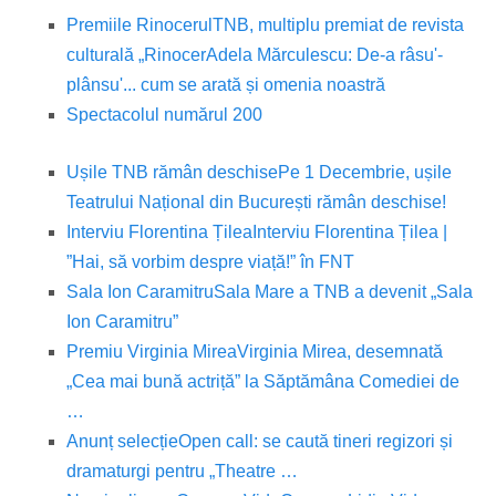
Premiile Rinocerul
TNB, multiplu premiat de revista
culturală „Rinocer
Adela Mărculescu: De-a râsu'-
plânsu'... cum se arată și omenia noastră
Spectacolul numărul 200
Ușile TNB rămân deschise
Pe 1 Decembrie, ușile
Teatrului Național din București rămân deschise!
Interviu Florentina Țilea
Interviu Florentina Țilea |
”Hai, să vorbim despre viață!” în FNT
Sala Ion Caramitru
Sala Mare a TNB a devenit „Sala
Ion Caramitru”
Premiu Virginia Mirea
Virginia Mirea, desemnată
„Cea mai bună actriță” la Săptămâna Comediei de
…
Anunț selecție
Open call: se caută tineri regizori și
dramaturgi pentru „Theatre …