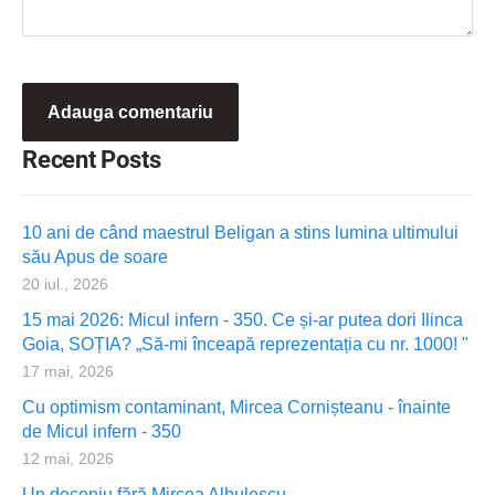
Recent Posts
10 ani de când maestrul Beligan a stins lumina ultimului
său Apus de soare
20 iul., 2026
15 mai 2026: Micul infern - 350. Ce și-ar putea dori Ilinca
Goia, SOȚIA? „Să-mi înceapă reprezentația cu nr. 1000! "
17 mai, 2026
Cu optimism contaminant, Mircea Cornișteanu - înainte
de Micul infern - 350
12 mai, 2026
Un deceniu fără Mircea Albulescu