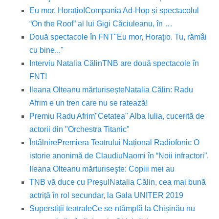
Eu mor, Horațio!
Compania Ad-Hop și spectacolul
“On the Roof” al lui Gigi Căciuleanu, în …
Două spectacole în FNT
"Eu mor, Horaţio. Tu, rămâi
cu bine..."
Interviu Natalia Călin
TNB are două spectacole în
FNT!
Ileana Olteanu mărturisește
Natalia Călin: Radu
Afrim e un tren care nu se ratează!
Premiu Radu Afrim
"Cetatea" Alba Iulia, cucerită de
actorii din "Orchestra Titanic"
Întâlnire
Premiera Teatrului Național Radiofonic O
istorie anonimă de Claudiu
Naomi în “Noii infractori”,
Ileana Olteanu mărturiseşte: Copiii mei au
TNB vă duce cu Preșul
Natalia Călin, cea mai bună
actriță în rol secundar, la Gala UNITER 2019
Superstiții teatrale
Ce se-ntâmplă la Chișinău nu