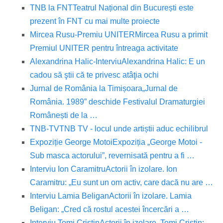
TNB la FNT
Teatrul Național din București este
prezent în FNT cu mai multe proiecte
Mircea Rusu-Premiu UNITER
Mircea Rusu a primit
Premiul UNITER pentru întreaga activitate
Alexandrina Halic-Interviu
Alexandrina Halic: E un
cadou să ştii că te privesc atâţia ochi
Jurnal de România la Timișoara
„Jurnal de
România. 1989” deschide Festivalul Dramaturgiei
Românești de la …
TNB-TV
TNB TV - locul unde artiștii aduc echilibrul
Expoziție George Motoi
Expoziția „George Motoi -
Sub masca actorului”, revernisată pentru a fi …
Interviu Ion Caramitru
Actorii în izolare. Ion
Caramitru: „Eu sunt un om activ, care dacă nu are …
Interviu Lamia Beligan
Actorii în izolare. Lamia
Beligan: „Cred că rostul acestei încercări a …
Interviu Tomi Cristin
Actorii în izolare. Tomi Cristin: