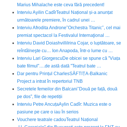
Marius Mihalache este ceva fără precedent!
Interviu Ayilin Cadîr
Teatrul Național și-a anunțat
următoarele premiere, în cadrul unei …
Interviu Afrodita Androne
"Orchestra Titanic", cel mai
premiat spectacol la Festivalul Internaţional …
Interviu David Doiashvilli
Irina Cojar, o luptătoare, se
reîntâlneşte cu… Ion Anapoda, într-o lume cu …
Interviu Lari Giorgescu
De obicei se spune că ”Viața
bate filmul”….de astă dată ”Teatrul bate …
Dar pentru Prințul Charles
SĂFTIȚA-Balkanic
Project a intrat în repertoriul TNB
Secretele femeilor din Balcani
"Două pe față, două
pe dos”, file de repetiții
Interviu Petre Ancuța
Aylin Cadîr: Muzica este o
pasiune pe care o iau în serios
Vouchere teatrale cadou
Teatrul Național