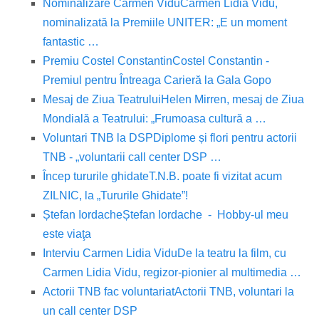
Nominalizare Carmen Vidu
Carmen Lidia Vidu,
nominalizată la Premiile UNITER: „E un moment
fantastic …
Premiu Costel Constantin
Costel Constantin -
Premiul pentru Întreaga Carieră la Gala Gopo
Mesaj de Ziua Teatrului
Helen Mirren, mesaj de Ziua
Mondială a Teatrului: „Frumoasa cultură a …
Voluntari TNB la DSP
Diplome și flori pentru actorii
TNB - „voluntarii call center DSP …
Încep tururile ghidate
T.N.B. poate fi vizitat acum
ZILNIC, la „Tururile Ghidate”!
Ștefan Iordache
Ștefan Iordache - Hobby-ul meu
este viaţa
Interviu Carmen Lidia Vidu
De la teatru la film, cu
Carmen Lidia Vidu, regizor-pionier al multimedia …
Actorii TNB fac voluntariat
Actorii TNB, voluntari la
un call center DSP