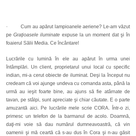
· Cum au apărut lampioanele aeriene? Le-am văzut
pe
Graţioasele iluminate
expuse la un moment dat şi în
foaierul Sălii Media. Ce încântare!
Lucrările cu lumină în ele au apărut în urma unei
întâmplări. Un client, proprietarul unui local cu specific
indian, mi-a cerut obiecte de iluminat. Deşi la început nu
credeam că voi ajunge undeva cu comanda asta, până la
urmă au ieşit foarte bine, au ajuns să fie atârnate de
tavan, pe stâlpi, sunt apreciate şi chiar căutate. E o parte
amuzantă aici. Pe lucrările mele scrie CORA. Într-o zi,
primesc un telefon de la barmanul de acolo. Doamnă,
daţi-mi voie să dau numărul dumneavoastr
ă
, că vin
oamenii şi mă ceartă că s-au dus în Cora şi n-au găsit