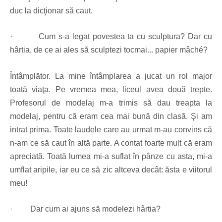
duc la dicţionar să caut.
·
Cum s-a legat povestea ta cu sculptura? Dar cu
hârtia, de ce
ai ales să sculptezi tocmai... papier mâché?
Întâmplător. La mine întâmplarea a jucat un rol major
toată viaţa. Pe vremea mea, liceul avea două trepte.
Profesorul de modelaj m-a trimis să dau treapta la
modelaj, pentru că eram cea mai bună din clasă. Şi am
intrat prima. Toate laudele care au urmat m-au convins că
n-am ce să caut în altă parte. A contat foarte mult că eram
apreciată. Toată lumea mi-a suflat în pânze cu asta, mi-a
umflat aripile, iar eu ce să zic altceva decât: ăsta e viitorul
meu!
·
Dar cum ai ajuns să modelezi hârtia?