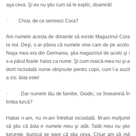
aşa ceva. Şi eu nu ştiu cum să le explic, doamnă!
· Chiar, de ce semnezi Cora?
Am numele acesta de dinainte să existe Magazinul Cora
la noi. Deşi, s-ar părea că numele vine cam de pe acolo.
Naşa mea era din Germania, ştia magazinul de acolo şi i
s-a părut foarte haios ca nume. Şi cum maică-mea nu şi-a
dorit niciodată nume obişnuite pentru copii, cum l-a auzit
a zis: ăsta este!
· Dar numele tău de familie, Giodic, ce înseamnă în
limba turcă?
Habar n-am, nu m-am întrebat niciodată. M-am mulţumit
să ştiu că ăsta e numele meu şi atât.
Tatăl meu nu ştie
turceşte, bunicul se pare că ştia ceva.
Chiar am să mă