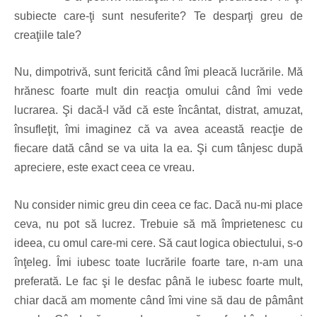
subiecte care-ţi sunt nesuferite? Te desparţi greu de
creaţiile tale?
Nu, dimpotrivă, sunt fericită când îmi pleacă lucrările. Mă
hrănesc foarte mult din reacţia omului când îmi vede
lucrarea. Şi dacă-l văd că este încântat, distrat, amuzat,
însufleţit, îmi imaginez că va avea această reacţie de
fiecare dată când se va uita la ea. Şi cum tânjesc după
apreciere, este exact ceea ce vreau.
Nu consider nimic greu din ceea ce fac. Dacă nu-mi place
ceva, nu pot să lucrez. Trebuie să mă împrietenesc cu
ideea, cu omul care-mi cere. Să caut logica obiectului, s-o
înţeleg. Îmi iubesc toate lucrările foarte tare, n-am una
preferată. Le fac şi le desfac până le iubesc foarte mult,
chiar dacă am momente când îmi vine să dau de pâmânt