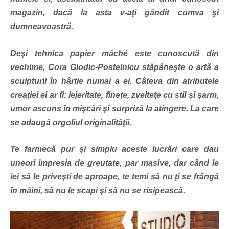
magazin, dacă la asta v-aţi gândit cumva şi
dumneavoastră.
Deşi tehnica papier mâché este cunoscută din
vechime, Cora Giodic-Postelnicu stăpâneşte o artă a
sculpturii în hârtie numai a ei. Câteva din atributele
creaţiei ei ar fi: lejeritate, fineţe, zvelteţe cu stil şi şarm,
umor ascuns în mişcări şi surpriză la atingere. La care
se adaugă orgoliul originalităţii.
Te farmecă pur şi simplu aceste lucrări care dau
uneori impresia de greutate, par masive, dar când le
iei să le priveşti de aproape, te temi să nu ţi se frângă
în mâini, să nu le scapi şi să nu se risipească.