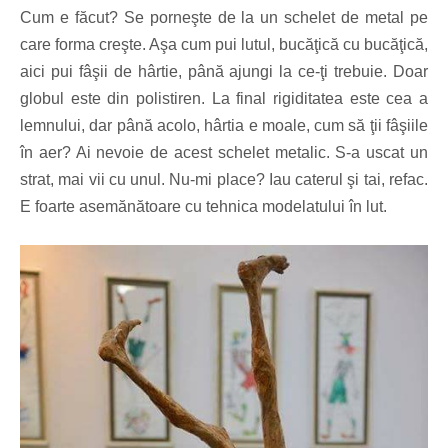
Cum e făcut? Se porneşte de la un schelet de metal pe
care forma creşte. Aşa cum pui lutul, bucăţică cu bucăţică,
aici pui fâşii de hârtie, până ajungi la ce-ţi trebuie. Doar
globul este din polistiren. La final rigiditatea este cea a
lemnului, dar până acolo, hârtia e moale, cum să ţii fâşiile
în aer? Ai nevoie de acest schelet metalic. S-a uscat un
strat, mai vii cu unul. Nu-mi place? Iau caterul şi tai, refac.
E foarte asemănătoare cu tehnica modelatului în lut.