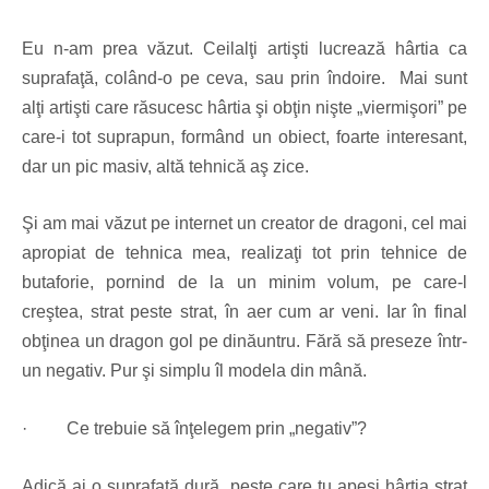
Eu n-am prea văzut. Ceilalţi artişti lucrează hârtia ca
suprafaţă, colând-o pe ceva, sau prin îndoire. Mai sunt
alţi artişti care răsucesc hârtia şi obţin nişte „viermişori” pe
care-i tot suprapun, formând un obiect, foarte interesant,
dar un pic masiv, altă tehnică aş zice.
Şi am mai văzut pe internet un creator de dragoni, cel mai
apropiat de tehnica mea, realizaţi tot prin tehnice de
butaforie, pornind de la un minim volum, pe care-l
creştea, strat peste strat, în aer cum ar veni. Iar în final
obţinea un dragon gol pe dinăuntru. Fără să preseze într-
un negativ. Pur şi simplu îl modela din mână.
·
Ce trebuie să înţelegem prin „negativ”?
Adică ai o suprafaţă dură, peste care tu apeşi hârtia strat