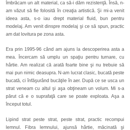
îmbrăcam un alt material, ca să-i dăm rezistenţă. Însă, n-
am văzut să fie folosită în creaţia artistică. Şi mi-a venit
ideea asta, s-o iau drept material fluid, bun pentru
modelaj. Am venit dinspre modelaj şi ce să spun, practic
am dat lovitura pe zona asta.
Era prin 1995-96 când am ajuns la descoperirea asta a
mea. Încercam să umplu un spaţiu pentru turnare, cu
hârtie. Am realizat că arată foarte bine şi nu trebuie să
mai pun nimic deasupra. N-am lucrat clasic, bucată peste
bucată, ci înfăşurând bucăţile în aer. După ce se usca un
strat veneam cu altul şi aşa obţineam un volum. Mi s-a
părut că e o suprafaţă care se poate exploata. Aşa a
început totul.
Lipind strat peste strat, peste strat, practic recompui
lemnul. Fibra lemnului, ajunsă hârtie, măcinată şi