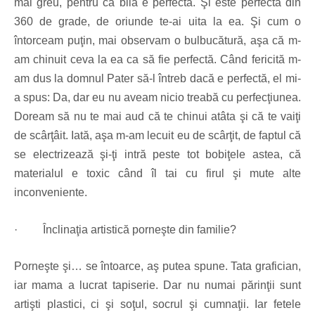
mai greu, pentru că bila e perfectă. Şi este perfectă din
360 de grade, de oriunde te-ai uita la ea. Şi cum o
întorceam puţin, mai observam o bulbucătură, aşa că m-
am chinuit ceva la ea ca să fie perfectă. Când fericită m-
am dus la domnul Pater să-l întreb dacă e perfectă, el mi-
a spus: Da, dar eu nu aveam nicio treabă cu perfecţiunea.
Doream să nu te mai aud că te chinui atâta şi că te vaiţi
de scârţâit. Iată, aşa m-am lecuit eu de scârţit, de faptul că
se electrizează şi-ţi intră peste tot bobiţele astea, că
materialul e toxic când îl tai cu firul şi mute alte
inconveniente.
·
Înclinaţia artistică porneşte din familie?
Porneşte şi… se întoarce, aş putea spune. Tata grafician,
iar mama a lucrat tapiserie. Dar nu numai părinţii sunt
artişti plastici, ci şi soţul, socrul şi cumnaţii. Iar fetele