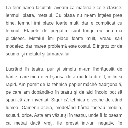
La terminarea facult
ăţii aveam ca materiale cele clasice:
lemnul, piatra, metalul. Cu piatra nu m-am înţeles prea
bine, lemnul îmi place foarte mult, dar e complicat cu
lemnul. Etapele de pregătire sunt lungi, eu una mă
plictisesc. Metalul îmi place foarte mult, vreau să-l
modelez, dar marea problemă este costul. E îngrozitor de
scump, şi metalul şi turnarea lui.
Lucrând în teatru, pur şi simplu m-am îndrăgostit de
hârtie, care mi-a oferit şansa de a modela direct, ieftin şi
rapid. Am pornit de la tehnica papier mâché tradiţională,
pe care am dobândit-o în teatru şi de aici încolo pot să
spun că am inventat. Sigur că tehnica e veche de când
lumea. Oamenii aceia, modelând hârtia făceau mobilă,
scuturi, orice. Asta am văzut şi în teatru, unde îl foloseam
ca metraj dacă vreţi, fie presat într-un negativ, fie