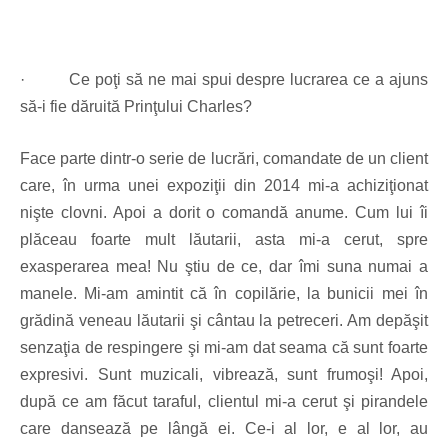
·
Ce poţi să ne mai spui despre lucrarea ce a ajuns
să-i fie dăruită Prinţului Charles?
Face parte dintr-o serie de lucrări, comandate de un client
care, în urma unei expoziţii din 2014 mi-a achiziţionat
nişte clovni. Apoi a dorit o comandă anume. Cum lui îi
plăceau foarte mult lăutarii, asta mi-a cerut, spre
exasperarea mea! Nu ştiu de ce, dar îmi suna numai a
manele. Mi-am amintit că în copilărie, la bunicii mei în
grădină veneau lăutarii şi cântau la petreceri. Am depăşit
senzaţia de respingere şi mi-am dat seama că sunt foarte
expresivi. Sunt muzicali, vibrează, sunt frumoşi! Apoi,
după ce am făcut taraful, clientul mi-a cerut şi pirandele
care dansează pe lângă ei. Ce-i al lor, e al lor, au