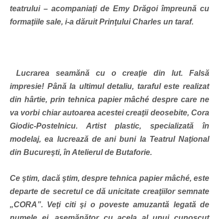
teatrului – acompaniaţi de Emy Drăgoi împreună cu
formaţiile sale, i-a dăruit Prinţului Charles un taraf.
Lucrarea seamănă cu o creaţie din lut. Falsă
impresie! Până la ultimul detaliu, taraful este realizat
din hârtie, prin tehnica papier mâché despre care ne
va vorbi chiar autoarea acestei creaţii deosebite, Cora
Giodic-Postelnicu. Artist plastic, specializată în
modelaj, ea lucrează de ani buni la Teatrul Naţional
din Bucureşti, în Atelierul de Butaforie.
Ce
ştim, dacă ştim, despre tehnica papier mâché, este
departe de secretul ce dă unicitate creaţiilor semnate
„CORA”. Veţi citi şi o poveste amuzantă legată de
numele ei, asemănător cu acela al unui cunoscut