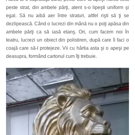
peste strat, din ambele părţi, atent s-o lipeşti uniform şi
egal. Să nu aibă aer între straturi, altfel rişti să ţi se
dezlipească. Când o lucrezi din mână nu o poţi apăsa din
ambele părţi ca să iasă etanş. Ori, cum facem noi în
teatru, lucrezi un obiect din polistiren, după care îi faci o
coajă care să-l protejeze. Vii cu hârtia asta şi o apeşi pe
deasupra, formând cartonul cum îţi trebuie.