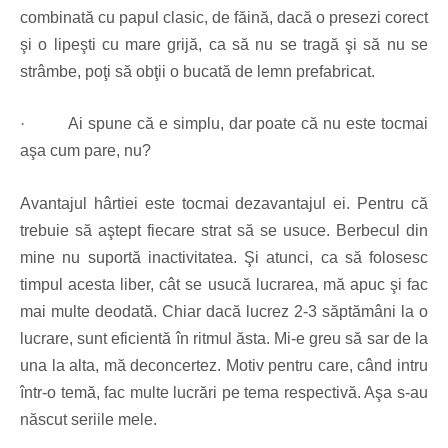
combinată cu papul clasic, de făină, dacă o presezi corect
şi o lipeşti cu mare grijă, ca să nu se tragă şi să nu se
strâmbe, poţi să obţii o bucată de lemn prefabricat.
·
Ai spune că e simplu, dar poate că nu este tocmai
aşa cum pare, nu?
Avantajul hârtiei este tocmai dezavantajul ei. Pentru că
trebuie să aştept fiecare strat să se usuce. Berbecul din
mine nu suportă inactivitatea. Şi atunci, ca să folosesc
timpul acesta liber, cât se usucă lucrarea, mă apuc şi fac
mai multe deodată. Chiar dacă lucrez 2-3 săptămâni la o
lucrare, sunt eficientă în ritmul ăsta. Mi-e greu să sar de la
una la alta, mă deconcertez. Motiv pentru care, când intru
într-o temă, fac multe lucrări pe tema respectivă. Aşa s-au
născut seriile mele.