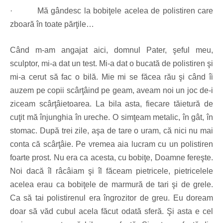
·
Mă gândesc la bobiţele acelea de polistiren care
zboară în toate părţile…
Când m-am angajat aici, domnul Pater, şeful meu,
sculptor, mi-a dat un test. Mi-a dat o bucată de polistiren şi
mi-a cerut să fac o bilă. Mie mi se făcea rău şi când îi
auzem pe copii scârţâind pe geam, aveam noi un joc de-i
ziceam scârţâietoarea. La bila asta, fiecare tăietură de
cuţit mă înjunghia în ureche. O simţeam metalic, în gât, în
stomac. După trei zile, aşa de tare o uram, că nici nu mai
conta că scârţâie. Pe vremea aia lucram cu un polistiren
foarte prost. Nu era ca acesta, cu bobiţe, Doamne fereşte.
Noi dacă îl râcâiam şi îl făceam pietricele, pietricelele
acelea erau ca bobiţele de marmură de tari şi de grele.
Ca să tai polistirenul era îngrozitor de greu. Eu doream
doar să văd cubul acela făcut odată sferă. Şi asta e cel