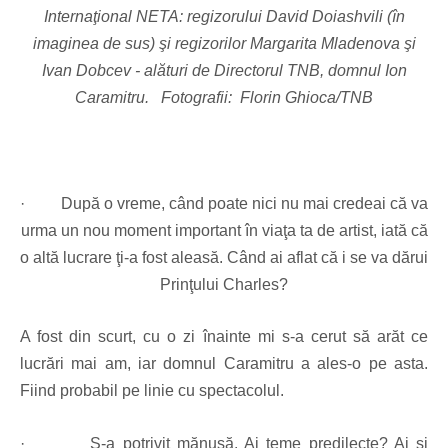
Internaţional NETA: regizorului David Doiashvili (în
imaginea de sus) şi regizorilor Margarita Mladenova şi
Ivan Dobcev - alături de Directorul TNB, domnul Ion
Caramitru. Fotografii: Florin Ghioca/TNB
·
După o vreme, când poate nici nu mai credeai că va
urma un nou moment important în viaţa ta de artist, iată că
o altă lucrare ţi-a fost aleasă. Când ai aflat că i se va dărui
Prinţului Charles?
A fost din scurt, cu o zi înainte mi s-a cerut să arăt ce
lucrări mai am, iar domnul Caramitru a ales-o pe asta.
Fiind probabil pe linie cu spectacolul.
·
S-a potrivit mănuşă. Ai teme predilecte? Ai şi