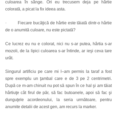
culoarea în sânge. Ori eu trecusem deja pe hârtie
colorată, a picat la fix ideea asta.
·
Fiecare bucăţică de hârtie este tăiată dintr-o hârtie
de o anumită culoare, nu este pictată?
Ce lucrez eu nu e colorat, nici nu s-ar putea, hârtia s-ar
mozoli, de la lipici culoarea s-ar întinde, ar ieşi ceva tare
urât.
Singurul artificiu pe care mi l–am permis la taraf a fost
spre exemplu un ţambal care e de 3 pe 2 centrimetri.
După ce m-am chinuit nu pot să spun în ce hal şi am tăiat
hârtiuţe cât firul de păr, să fac butoanele, apoi să fac şi
dunguţele acordeonului, la seria următoare, pentru
anumite detalii de acest gen, am recurs la marker.