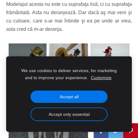
Modelajul acesta nu este cu suprafaţa lisă, ci cu suprafaţa
frământată. Asta nu deranjează. Dar dacă aş mai veni şi
cu culoare, care s-ar mai întinde şi ea pe unde ar vrea,
asta cred că m-ar deranja.
We use cookies to deliver services, for marketing
and to improve your experience.
Customize
Accept all
Accept only essential