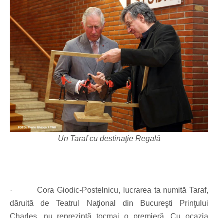
Un Taraf cu destinaţie Regală
·
Cora Giodic-Postelnicu, lucrarea ta numită Taraf,
dăruită de Teatrul Naţional din Bucureşti Prinţului
Charles, nu reprezintă tocmai o premieră. Cu ocazia