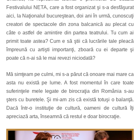
Festivalului NETA, care a fost organizat şi s-a desfăşurat
aici, la Naţionalul bucureştean, doi ani
în urmă
, cunoscuţi
creatori de spectacole din zona balcanică au plecat cu
câte o as
tfel de amintire din partea teatrului
. Tu cum ai
primit toate astea?
Cum e să ştii că lucrările tale pleacă
împreună cu artişti importanţi, zboară cu ei departe şi
poate că n-ai să le mai revezi niciodată?
Mă simţeam pe culmi, mi s-a părut că onoare mai mare ca
asta nu există pe lume. A fost momentul în care toate
suferinţele mele legate de birocraţia din România s-au
şters cu buretele. Şi mi-am zis că există totuşi o balanţă.
Dacă într-o instituţie de cultură, oameni de cultură îţi
apreciază arta, înseamnă că restul e doar birocraţie.