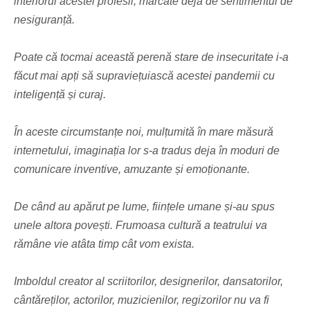
interiorul acestei profesii, marcate deja de sentimentul de
nesiguranță.
Poate că tocmai această perenă stare de insecuritate i-a
făcut mai apți să supraviețuiască acestei pandemii cu
inteligență și curaj.
În aceste circumstanțe noi, mulțumită în mare măsură
internetului, imaginația lor s-a tradus deja în moduri de
comunicare inventive, amuzante și emoționante.
De când au apărut pe lume, ființele umane și-au spus
unele altora povești. Frumoasa cultură a teatrului va
rămâne vie atâta timp cât vom exista.
Imboldul creator al scriitorilor, designerilor, dansatorilor,
cântăreților, actorilor, muzicienilor, regizorilor nu va fi