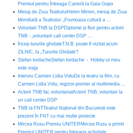
Premiul pentru Întreaga Carieră la Gala Gopo
Mesaj de Ziua Teatrului
Helen Mirren, mesaj de Ziua
Mondială a Teatrului: „Frumoasa cultură a …
Voluntari TNB la DSP
Diplome și flori pentru actorii
TNB - „voluntarii call center DSP …
Încep tururile ghidate
T.N.B. poate fi vizitat acum
ZILNIC, la „Tururile Ghidate”!
Ștefan Iordache
Ștefan Iordache - Hobby-ul meu
este viaţa
Interviu Carmen Lidia Vidu
De la teatru la film, cu
Carmen Lidia Vidu, regizor-pionier al multimedia …
Actorii TNB fac voluntariat
Actorii TNB, voluntari la
un call center DSP
TNB la FNT
Teatrul Național din București este
prezent în FNT cu mai multe proiecte
Mircea Rusu-Premiu UNITER
Mircea Rusu a primit
Premiul UNITER pentru întreaga activitate