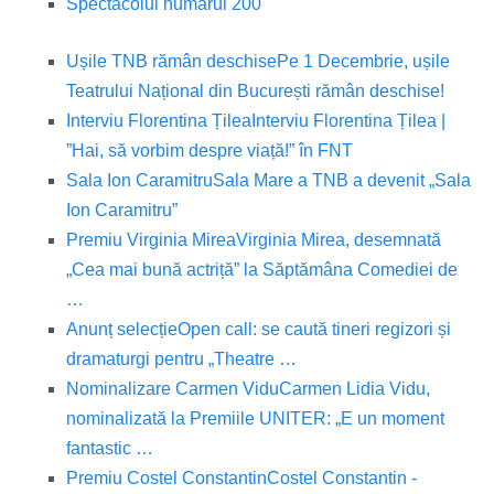
Spectacolul numărul 200
Ușile TNB rămân deschise
Pe 1 Decembrie, ușile
Teatrului Național din București rămân deschise!
Interviu Florentina Țilea
Interviu Florentina Țilea |
”Hai, să vorbim despre viață!” în FNT
Sala Ion Caramitru
Sala Mare a TNB a devenit „Sala
Ion Caramitru”
Premiu Virginia Mirea
Virginia Mirea, desemnată
„Cea mai bună actriță” la Săptămâna Comediei de
…
Anunț selecție
Open call: se caută tineri regizori și
dramaturgi pentru „Theatre …
Nominalizare Carmen Vidu
Carmen Lidia Vidu,
nominalizată la Premiile UNITER: „E un moment
fantastic …
Premiu Costel Constantin
Costel Constantin -