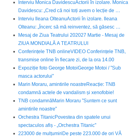
Interviu Monica Davidescu
Actorii în izolare. Monica
Davidescu: „Cred că noi toți avem o lecție de …
Interviu Ileana Olteanu
Actorii în izolare. Ileana
Olteanu: „Încerc să mă reinventez, să găsesc …
Mesaj de Ziua Teatrului 2020
27 Martie - Mesaj de
ZIUA MONDIALĂ A TEATRULUI
Conferințele TNB online
VIDEO Conferințele TNB,
transmise online în fiecare zi, de la ora 14.00
Expoziție foto George Motoi
George Motoi / ”Sub
masca actorului”
Marin Moraru, amintirile noastre
Reacție: TNB
condamnă actele de vandalism și xenofobie!
TNB condamnă
Marin Moraru ”Suntem ce sunt
amintirile noastre”
Orchestra Titanic
Povestea din spatele unui
spectaculos afiș - „Orchestra Titanic”
223000 de mulțumiri
De peste 223.000 de ori VĂ