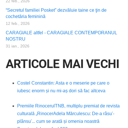
22 feb., 2026
“Secretul familiei Posket” dezvăluie taine ce ţin de
cochetăria feminină
12 feb., 2026
CARAGIALE altfel - CARAGIALE CONTEMPORANUL
NOSTRU
31 ian., 2026
ARTICOLE MAI VECHI
Costel Constantin: Asta e o meserie pe care o
iubesc enorm și nu mi-aș dori să fac altceva
Premiile Rinocerul
TNB, multiplu premiat de revista
culturală „Rinocer
Adela Mărculescu: De-a râsu'-
plânsu'... cum se arată și omenia noastră