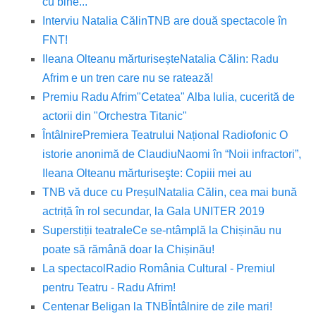
cu bine..."
Interviu Natalia Călin
TNB are două spectacole în
FNT!
Ileana Olteanu mărturisește
Natalia Călin: Radu
Afrim e un tren care nu se ratează!
Premiu Radu Afrim
"Cetatea" Alba Iulia, cucerită de
actorii din "Orchestra Titanic"
Întâlnire
Premiera Teatrului Național Radiofonic O
istorie anonimă de Claudiu
Naomi în “Noii infractori”,
Ileana Olteanu mărturiseşte: Copiii mei au
TNB vă duce cu Preșul
Natalia Călin, cea mai bună
actriță în rol secundar, la Gala UNITER 2019
Superstiții teatrale
Ce se-ntâmplă la Chișinău nu
poate să rămână doar la Chișinău!
La spectacol
Radio România Cultural - Premiul
pentru Teatru - Radu Afrim!
Centenar Beligan la TNB
Întâlnire de zile mari!