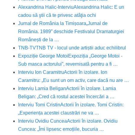
Alexandrina Halic-Interviu
Alexandrina Halic: E un
cadou să ştii că te privesc atâţia ochi
Jurnal de România la Timișoara
„Jurnal de
România. 1989” deschide Festivalul Dramaturgiei
Românești de la …
TNB-TV
TNB TV - locul unde artiștii aduc echilibrul
Expoziție George Motoi
Expoziția „George Motoi -
Sub masca actorului”, revernisată pentru a fi …
Interviu Ion Caramitru
Actorii în izolare. Ion
Caramitru: „Eu sunt un om activ, care dacă nu are …
Interviu Lamia Beligan
Actorii în izolare. Lamia
Beligan: „Cred că rostul acestei încercări a …
Interviu Tomi Cristin
Actorii în izolare. Tomi Cristin:
„Experiența acestei claustrări ne va …
Interviu Ovidiu Cuncea
Actorii în izolare. Ovidiu
Cuncea: „Îmi lipsesc emoțiile, bucuria …