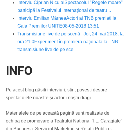
Interviu Ciprian Nicula
ISpectacolul "Regele moare"
participă la Festivalul Internațional de teatru …
Interviu Emilian Mârnea
Actori ai TNB premiați la
Gala Premiilor UNITE08-05-2018 13:51
Transmisiune live de pe scenă
Joi, 24 mai 2018, la
ora 21.0
Experiment în premieră naţională la TNB:
transmisiune live de pe sce
INFO
Pe acest blog găsiți interviuri, știri, povești despre
spectacolele noastre și actorii noștri dragi.
Materialele de pe această pagină sunt realizate de
echipa de promovare a Teatrului Național ”I.L. Caragiale”
din București, Serviciul Marketing și Relații Publice-