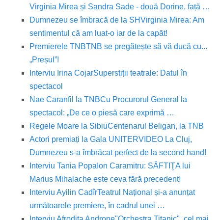
Virginia Mirea și Sandra Sade - două Dorine, față …
Dumnezeu se îmbracă de la SH
Virginia Mirea: Am
sentimentul că am luat-o iar de la capăt!
Premierele TNB
TNB se pregătește să vă ducă cu...
„Preșul”!
Interviu Irina Cojar
Superstiții teatrale: Datul în
spectacol
Nae Caranfil la TNB
Cu Procurorul General la
spectacol: „De ce o piesă care exprimă …
Regele Moare la Sibiu
Centenarul Beligan, la TNB
Actori premiați la Gala UNITER
VIDEO La Cluj,
Dumnezeu s-a îmbrăcat perfect de la second hand!
Interviu Tania Popa
Ion Caramitru: SĂFTIŢA lui
Marius Mihalache este ceva fără precedent!
Interviu Ayilin Cadîr
Teatrul Național și-a anunțat
următoarele premiere, în cadrul unei …
Interviu Afrodita Androne
"Orchestra Titanic", cel mai