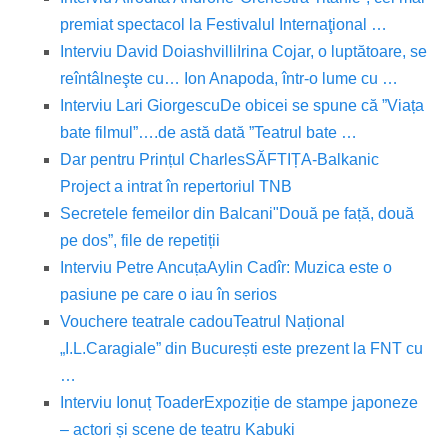
premiat spectacol la Festivalul Internaţional …
Interviu David Doiashvilli
Irina Cojar, o luptătoare, se
reîntâlneşte cu… Ion Anapoda, într-o lume cu …
Interviu Lari Giorgescu
De obicei se spune că ”Viața
bate filmul”….de astă dată ”Teatrul bate …
Dar pentru Prințul Charles
SĂFTIȚA-Balkanic
Project a intrat în repertoriul TNB
Secretele femeilor din Balcani
"Două pe față, două
pe dos”, file de repetiții
Interviu Petre Ancuța
Aylin Cadîr: Muzica este o
pasiune pe care o iau în serios
Vouchere teatrale cadou
Teatrul Național
„I.L.Caragiale” din București este prezent la FNT cu
…
Interviu Ionuț Toader
Expoziție de stampe japoneze
– actori și scene de teatru Kabuki