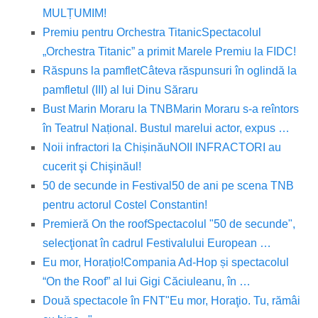
MULȚUMIM!
Premiu pentru Orchestra Titanic
Spectacolul
„Orchestra Titanic” a primit Marele Premiu la FIDC!
Răspuns la pamflet
Câteva răspunsuri în oglindă la
pamfletul (III) al lui Dinu Săraru
Bust Marin Moraru la TNB
Marin Moraru s-a reîntors
în Teatrul Național. Bustul marelui actor, expus …
Noii infractori la Chișinău
NOII INFRACTORI au
cucerit şi Chişinăul!
50 de secunde in Festival
50 de ani pe scena TNB
pentru actorul Costel Constantin!
Premieră On the roof
Spectacolul "50 de secunde",
selecţionat în cadrul Festivalului European …
Eu mor, Horațio!
Compania Ad-Hop și spectacolul
“On the Roof” al lui Gigi Căciuleanu, în …
Două spectacole în FNT
"Eu mor, Horaţio. Tu, rămâi