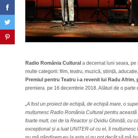
Radio România Cultural
a decernat luni seara, pe
multe categorii: film, teatru, muzică, știință, aducație
Premiul pentru Teatru i-a revenit lui Radu Afrim
premiera pe 16 decembrie 2018. Alături de o parte di
„A fost un proiect de echipă, de echipă mare, o sup
mulțumesc Radio România Cultural pentru această nom
foarte mult, cei de la Reactor și Ovidiu Ghiniță, cu c
excepțional și a luat UNITER-ul cu el, îi mulțumesc
nu mă gândisem eu la asta și nu pot decât să mă bucur