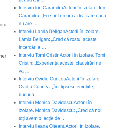
Interviu Ion Caramitru
Actorii în izolare. Ion
Caramitru: „Eu sunt un om activ, care dacă
nu are …
toru
Interviu Lamia Beligan
Actorii în izolare.
Lamia Beligan: „Cred că rostul acestei
încercări a …
Interviu Tomi Cristin
Actorii în izolare. Tomi
ener
Cristin: „Experiența acestei claustrări ne
va …
Interviu Ovidiu Cuncea
Actorii în izolare.
Ovidiu Cuncea: „Îmi lipsesc emoțiile,
bucuria …
Interviu Monica Davidescu
Actorii în
izolare. Monica Davidescu: „Cred că noi
toți avem o lecție de …
Interviu Ileana Olteanu
Actorii în izolare.