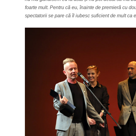
foarte mult. Pentru că eu, înainte de premieră cu do
spectatorii se pare că îl iubesc suficient de mult ca