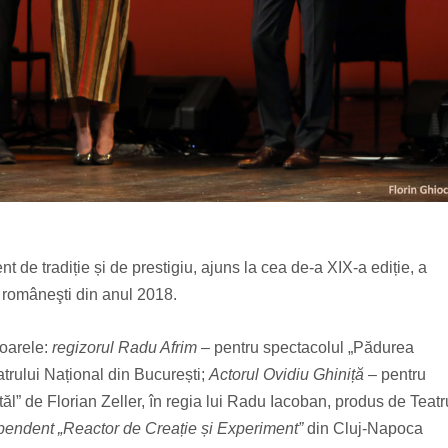
de tradiție și de prestigiu, ajuns la cea de-a XIX-a ediție, a
i româneşti din anul 2018.
toarele:
regizorul Radu Afrim
– pentru spectacolul „Pădurea
trului Național din București;
Actorul Ovidiu Ghiniță
– pentru
ăl” de Florian Zeller, în regia lui Radu Iacoban, produs de Teatr
pendent „Reactor de Creație și Experiment”
din Cluj-Napoca