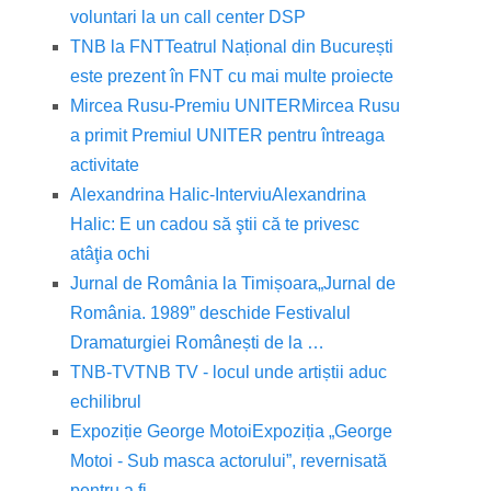
voluntari la un call center DSP
TNB la FNT
Teatrul Național din București
este prezent în FNT cu mai multe proiecte
Mircea Rusu-Premiu UNITER
Mircea Rusu
a primit Premiul UNITER pentru întreaga
activitate
Alexandrina Halic-Interviu
Alexandrina
Halic: E un cadou să ştii că te privesc
atâţia ochi
Jurnal de România la Timișoara
„Jurnal de
România. 1989” deschide Festivalul
Dramaturgiei Românești de la …
TNB-TV
TNB TV - locul unde artiștii aduc
echilibrul
Expoziție George Motoi
Expoziția „George
Motoi - Sub masca actorului”, revernisată
pentru a fi …