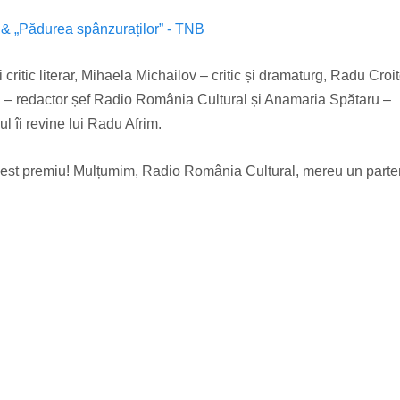
& „Pădurea spânzuraților” - TNB
 critic literar, Mihaela Michailov – critic și dramaturg, Radu Croi
 – redactor șef Radio România Cultural și Anamaria Spătaru –
l îi revine lui Radu Afrim.
ru acest premiu! Mulțumim, Radio România Cultural, mereu un part