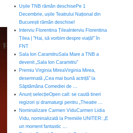
Ușile TNB rămân deschise
Pe 1
Decembrie, ușile Teatrului Național din
București rămân deschise!
Interviu Florentina Țilea
Interviu Florentina
Țilea | ”Hai, să vorbim despre viață!” în
FNT
Sala Ion Caramitru
Sala Mare a TNB a
devenit „Sala Ion Caramitru”
Premiu Virginia Mirea
Virginia Mirea,
desemnată „Cea mai bună actriță” la
Săptămâna Comediei de …
Anunț selecție
Open call: se caută tineri
regizori și dramaturgi pentru „Theatre …
Nominalizare Carmen Vidu
Carmen Lidia
Vidu, nominalizată la Premiile UNITER: „E
un moment fantastic …