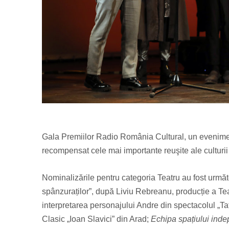
Gala Premiilor Radio România Cultural, un eveniment 
recompensat cele mai importante reuşite ale culturi
Nominalizările pentru categoria Teatru au fost urmă
spânzuraților”, după Liviu Rebreanu, producție a Tea
interpretarea personajului Andre din spectacolul „Tat
Clasic „Ioan Slavici” din Arad;
Echipa spațiului inde