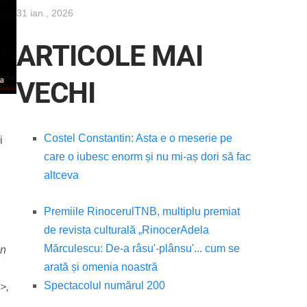
31 ian., 2026
ARTICOLE MAI
VECHI
Costel Constantin: Asta e o meserie pe
i
care o iubesc enorm și nu mi-aș dori să fac
altceva
Premiile Rinocerul
TNB, multiplu premiat
de revista culturală „Rinocer
Adela
Mărculescu: De-a râsu'-plânsu'... cum se
in
arată și omenia noastră
Spectacolul numărul 200
>,