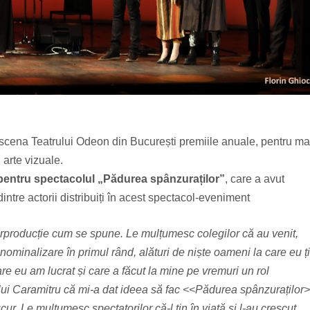
 scena Teatrului Odeon din București premiile anuale, pentru ma
, arte vizuale.
, pentru spectacolul „Pădurea spânzuraților”
, care a avut
ntre actorii distribuiți în acest spectacol-eveniment
erproducție cum se spune. Le mulțumesc colegilor că au venit,
inalizare în primul rând, alături de niște oameni la care eu ț
are eu am lucrat și care a făcut la mine pe vremuri un rol
 lui Caramitru că mi-a dat ideea să fac <<Pădurea spânzuraților>
. Le mulțumesc spectatorilor că-l țin în viață și l-au crescut