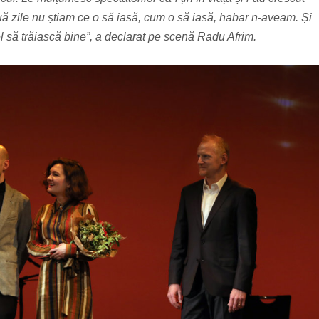
uă zile nu știam ce o să iasă, cum o să iasă, habar n-aveam. Și
 el să trăiască bine”, a declarat pe scenă Radu Afrim.