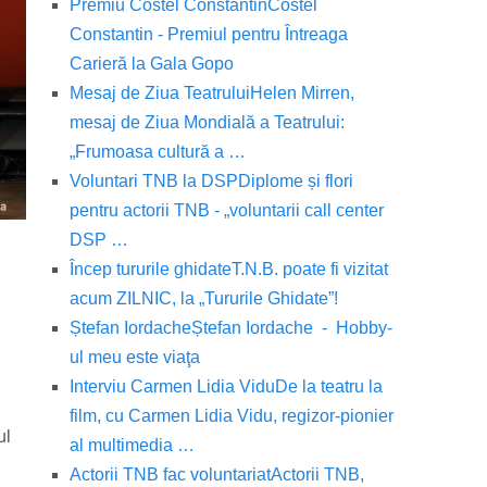
Premiu Costel Constantin
Costel
Constantin - Premiul pentru Întreaga
Carieră la Gala Gopo
Mesaj de Ziua Teatrului
Helen Mirren,
mesaj de Ziua Mondială a Teatrului:
„Frumoasa cultură a …
Voluntari TNB la DSP
Diplome și flori
pentru actorii TNB - „voluntarii call center
DSP …
Încep tururile ghidate
T.N.B. poate fi vizitat
acum ZILNIC, la „Tururile Ghidate”!
Ștefan Iordache
Ștefan Iordache - Hobby-
ul meu este viaţa
Interviu Carmen Lidia Vidu
De la teatru la
film, cu Carmen Lidia Vidu, regizor-pionier
ul
al multimedia …
Actorii TNB fac voluntariat
Actorii TNB,