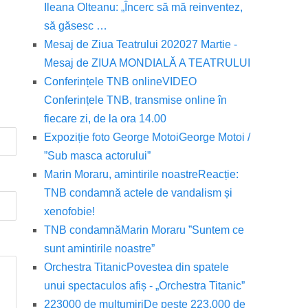
Ileana Olteanu: „Încerc să mă reinventez,
să găsesc …
Mesaj de Ziua Teatrului 2020
27 Martie -
Mesaj de ZIUA MONDIALĂ A TEATRULUI
Conferințele TNB online
VIDEO
Conferințele TNB, transmise online în
fiecare zi, de la ora 14.00
Expoziție foto George Motoi
George Motoi /
”Sub masca actorului”
Marin Moraru, amintirile noastre
Reacție:
TNB condamnă actele de vandalism și
xenofobie!
TNB condamnă
Marin Moraru ”Suntem ce
sunt amintirile noastre”
Orchestra Titanic
Povestea din spatele
unui spectaculos afiș - „Orchestra Titanic”
223000 de mulțumiri
De peste 223.000 de