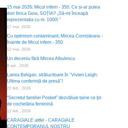
15 mai 2026: Micul infern - 350. Ce și-ar putea
dori Ilinca Goia, SOȚIA? „Să-mi înceapă
reprezentația cu nr. 1000! "
17 mai, 2026
Cu optimism contaminant, Mircea Cornișteanu -
înainte de Micul infern - 350
12 mai, 2026
Un deceniu fără Mircea Albulescu
8 apr., 2026
Lamia Beligan, strălucitoare în "Vivien Leigh:
Ultima conferință de presă"!
22 feb., 2026
“Secretul familiei Posket” dezvăluie taine ce ţin
de cochetăria feminină
12 feb., 2026
CARAGIALE altfel - CARAGIALE
CONTEMPORANUL NOSTRU