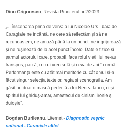
Dinu Grigorescu
, Revista Rinocerul nr.2/2023
„
... înscenarea plină de vervă a lui Nicolae Urs - baia de
Caragiale ne încântă, ne cere să reflectăm și să ne
recunoaștem, ne amuză până la un punct, ne îngrijorează
și ne rușinează de la acel punct încolo. Datele fizice și
șarmul actorului care, probabil, face rolul vieții lui ne-au
transpus, parcă, cu cei vreo sută și ceva de ani în urmă.
Performanța este cu atât mai meritorie cu cât omul și-a
făcut singur selecția textelor, regia și scenografia. Am
găsit nu doar o mască perfectă a lui Nenea Iancu, ci și
spiritul lui ghiduș-amar, amestecul de cinism, ironie și
duioșie".
Bogdan Burileanu
, Liternet -
Diagnostic veșnic
național - Caragiale altfel...