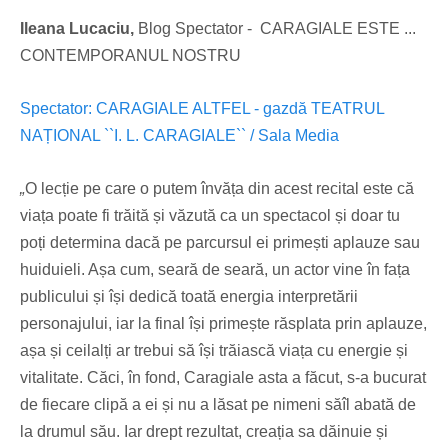
Ileana Lucaciu,
Blog Spectator - CARAGIALE ESTE ...
CONTEMPORANUL NOSTRU
Spectator: CARAGIALE ALTFEL - gazdă TEATRUL
NAȚIONAL ``I. L. CARAGIALE`` / Sala Media
„
O lecție pe care o putem învăța din acest recital este că
viața poate fi trăită și văzută ca un spectacol și doar tu
poți determina dacă pe parcursul ei primești aplauze sau
huiduieli. Așa cum, seară de seară, un actor vine în fața
publicului și își dedică toată energia interpretării
personajului, iar la final își primește răsplata prin aplauze,
așa și ceilalți ar trebui să își trăiască viața cu energie și
vitalitate. Căci, în fond, Caragiale asta a făcut, s⁠-⁠a bucurat
de fiecare clipă a ei și nu a lăsat pe nimeni săîl abată de
la drumul său. Iar drept rezultat, creația sa dăinuie și