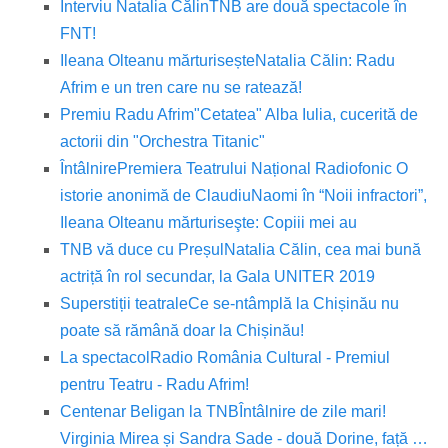
Interviu Natalia Călin
TNB are două spectacole în
FNT!
Ileana Olteanu mărturisește
Natalia Călin: Radu
Afrim e un tren care nu se ratează!
Premiu Radu Afrim
"Cetatea" Alba Iulia, cucerită de
actorii din "Orchestra Titanic"
Întâlnire
Premiera Teatrului Național Radiofonic O
istorie anonimă de Claudiu
Naomi în “Noii infractori”,
Ileana Olteanu mărturiseşte: Copiii mei au
TNB vă duce cu Preșul
Natalia Călin, cea mai bună
actriță în rol secundar, la Gala UNITER 2019
Superstiții teatrale
Ce se-ntâmplă la Chișinău nu
poate să rămână doar la Chișinău!
La spectacol
Radio România Cultural - Premiul
pentru Teatru - Radu Afrim!
Centenar Beligan la TNB
Întâlnire de zile mari!
Virginia Mirea și Sandra Sade - două Dorine, față …