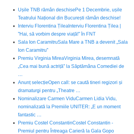
Ușile TNB rămân deschise
Pe 1 Decembrie, ușile
Teatrului Național din București rămân deschise!
Interviu Florentina Țilea
Interviu Florentina Țilea |
”Hai, să vorbim despre viață!” în FNT
Sala Ion Caramitru
Sala Mare a TNB a devenit „Sala
Ion Caramitru”
Premiu Virginia Mirea
Virginia Mirea, desemnată
„Cea mai bună actriță” la Săptămâna Comediei de
…
Anunț selecție
Open call: se caută tineri regizori și
dramaturgi pentru „Theatre …
Nominalizare Carmen Vidu
Carmen Lidia Vidu,
nominalizată la Premiile UNITER: „E un moment
fantastic …
Premiu Costel Constantin
Costel Constantin -
Premiul pentru Întreaga Carieră la Gala Gopo