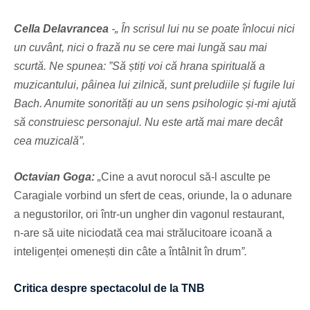
Cella Delavrancea
-„ În scrisul lui nu se poate înlocui nici
un cuvânt, nici o frază nu se cere mai lungă sau mai
scurtă. Ne spunea: ”Să știți voi că hrana spirituală a
muzicantului, pâinea lui zilnică, sunt preludiile și fugile lui
Bach. Anumite sonorități au un sens psihologic și-mi ajută
să construiesc personajul. Nu este artă mai mare decât
cea muzicală”.
Octavian Goga:
„
Cine a avut norocul să-l asculte pe
Caragiale vorbind un sfert de ceas, oriunde, la o adunare
a negustorilor, ori într-un ungher din vagonul restaurant,
n-are să uite niciodată cea mai strălucitoare icoană a
inteligenței omenești din câte a întâlnit în drum
”.
Critica despre spectacolul de la TNB