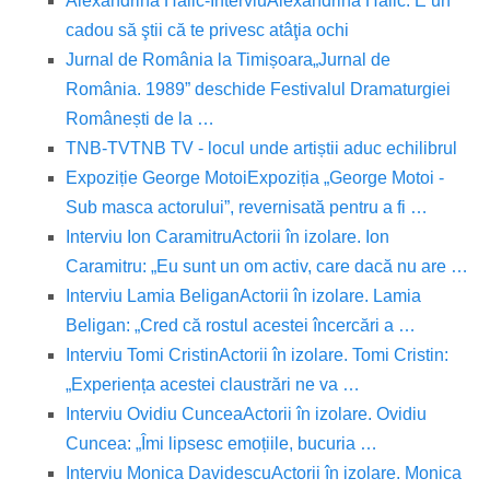
Alexandrina Halic-Interviu
Alexandrina Halic: E un
cadou să ştii că te privesc atâţia ochi
Jurnal de România la Timișoara
„Jurnal de
România. 1989” deschide Festivalul Dramaturgiei
Românești de la …
TNB-TV
TNB TV - locul unde artiștii aduc echilibrul
Expoziție George Motoi
Expoziția „George Motoi -
Sub masca actorului”, revernisată pentru a fi …
Interviu Ion Caramitru
Actorii în izolare. Ion
Caramitru: „Eu sunt un om activ, care dacă nu are …
Interviu Lamia Beligan
Actorii în izolare. Lamia
Beligan: „Cred că rostul acestei încercări a …
Interviu Tomi Cristin
Actorii în izolare. Tomi Cristin:
„Experiența acestei claustrări ne va …
Interviu Ovidiu Cuncea
Actorii în izolare. Ovidiu
Cuncea: „Îmi lipsesc emoțiile, bucuria …
Interviu Monica Davidescu
Actorii în izolare. Monica