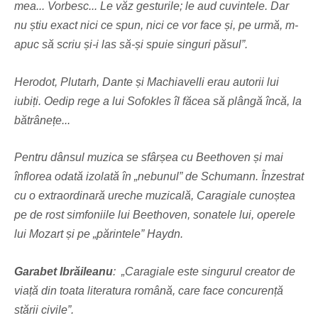
mea... Vorbesc... Le văz gesturile; le aud cuvintele. Dar
nu știu exact nici ce spun, nici ce vor face și, pe urmă, m-
apuc să scriu și-i las să-și spuie singuri păsul”.
Herodot, Plutarh, Dante și Machiavelli erau autorii lui
iubiți. Oedip rege a lui Sofokles îl făcea să plângă încă, la
bătrânețe...
Pentru dânsul muzica se sfârșea cu Beethoven și mai
înflorea odată izolată în „nebunul” de Schumann. Înzestrat
cu o extraordinară ureche muzicală, Caragiale cunoștea
pe de rost simfoniile lui Beethoven, sonatele lui, operele
lui Mozart și pe „părintele” Haydn.
Garabet Ibrăileanu
: „Caragiale este singurul creator de
viață din toata literatura română, care face concurență
stării civile”.