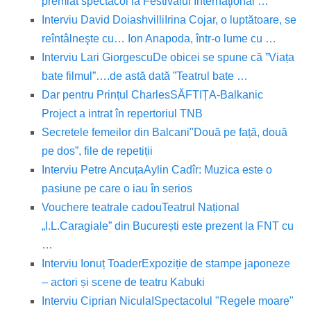
premiat spectacol la Festivalul Internaţional …
Interviu David Doiashvilli
Irina Cojar, o luptătoare, se
reîntâlneşte cu… Ion Anapoda, într-o lume cu …
Interviu Lari Giorgescu
De obicei se spune că ”Viața
bate filmul”….de astă dată ”Teatrul bate …
Dar pentru Prințul Charles
SĂFTIȚA-Balkanic
Project a intrat în repertoriul TNB
Secretele femeilor din Balcani
"Două pe față, două
pe dos”, file de repetiții
Interviu Petre Ancuța
Aylin Cadîr: Muzica este o
pasiune pe care o iau în serios
Vouchere teatrale cadou
Teatrul Național
„I.L.Caragiale” din București este prezent la FNT cu
…
Interviu Ionuț Toader
Expoziție de stampe japoneze
– actori și scene de teatru Kabuki
Interviu Ciprian Nicula
ISpectacolul "Regele moare"