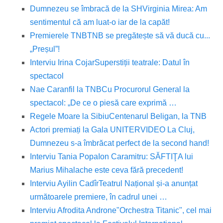
Dumnezeu se îmbracă de la SH
Virginia Mirea: Am
sentimentul că am luat-o iar de la capăt!
Premierele TNB
TNB se pregătește să vă ducă cu...
„Preșul”!
Interviu Irina Cojar
Superstiții teatrale: Datul în
spectacol
Nae Caranfil la TNB
Cu Procurorul General la
spectacol: „De ce o piesă care exprimă …
Regele Moare la Sibiu
Centenarul Beligan, la TNB
Actori premiați la Gala UNITER
VIDEO La Cluj,
Dumnezeu s-a îmbrăcat perfect de la second hand!
Interviu Tania Popa
Ion Caramitru: SĂFTIŢA lui
Marius Mihalache este ceva fără precedent!
Interviu Ayilin Cadîr
Teatrul Național și-a anunțat
următoarele premiere, în cadrul unei …
Interviu Afrodita Androne
"Orchestra Titanic", cel mai