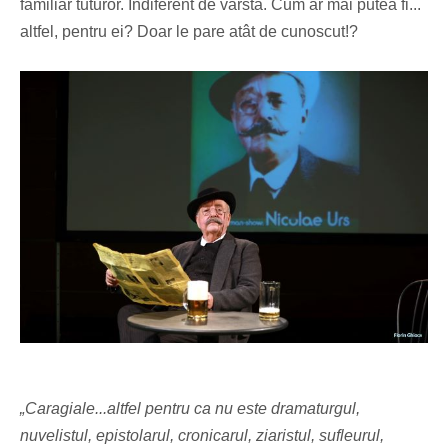
familiar tuturor. Indiferent de vârstă. Cum ar mai putea fi...
altfel, pentru ei? Doar le pare atât de cunoscut!?
„Caragiale...altfel pentru ca nu este dramaturgul,
nuvelistul, epistolarul, cronicarul, ziaristul, sufleurul,