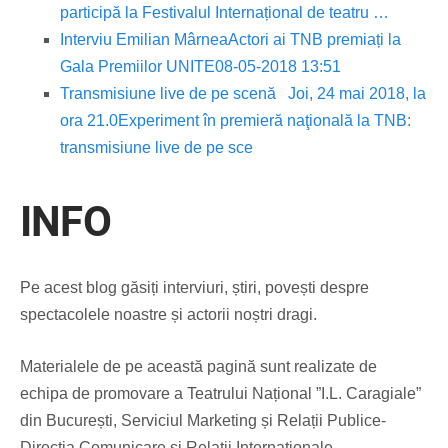
participă la Festivalul Internațional de teatru …
Interviu Emilian Mârnea
Actori ai TNB premiați la
Gala Premiilor UNITE08-05-2018 13:51
Transmisiune live de pe scenă
Joi, 24 mai 2018, la
ora 21.0
Experiment în premieră naţională la TNB:
transmisiune live de pe sce
INFO
Pe acest blog găsiți interviuri, știri, povești despre
spectacolele noastre și actorii noștri dragi.
Materialele de pe această pagină sunt realizate de
echipa de promovare a Teatrului Național ”I.L. Caragiale”
din București, Serviciul Marketing și Relații Publice-
Direcția Comunicare și Relații Internaționale