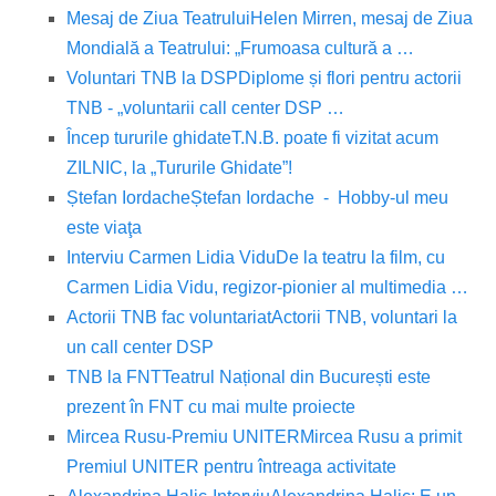
Mesaj de Ziua Teatrului
Helen Mirren, mesaj de Ziua
Mondială a Teatrului: „Frumoasa cultură a …
Voluntari TNB la DSP
Diplome și flori pentru actorii
TNB - „voluntarii call center DSP …
Încep tururile ghidate
T.N.B. poate fi vizitat acum
ZILNIC, la „Tururile Ghidate”!
Ștefan Iordache
Ștefan Iordache - Hobby-ul meu
este viaţa
Interviu Carmen Lidia Vidu
De la teatru la film, cu
Carmen Lidia Vidu, regizor-pionier al multimedia …
Actorii TNB fac voluntariat
Actorii TNB, voluntari la
un call center DSP
TNB la FNT
Teatrul Național din București este
prezent în FNT cu mai multe proiecte
Mircea Rusu-Premiu UNITER
Mircea Rusu a primit
Premiul UNITER pentru întreaga activitate