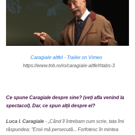
Caragiale altfel - Trailer on Vimeo
https://www.tnb.ro/ro/caragiale-altfel#tabs-3
Ce spune Caragiale despre sine? (veți afla venind la
spectacol). Dar, ce spun alții despre el?
Luca I. Caragiale
- „Când îl întrebam cum scrie, tata îmi
răspundea: ”Eroii mă persecută...
Forfotesc în mintea