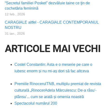
“Secretul familiei Posket” dezvăluie taine ce ţin de
cochetăria feminină
12 feb., 2026
CARAGIALE altfel - CARAGIALE CONTEMPORANUL
NOSTRU
31 ian., 2026
ARTICOLE MAI VECHI
Costel Constantin: Asta e o meserie pe care o
iubesc enorm și nu mi-aș dori să fac altceva
Premiile Rinocerul
TNB, multiplu premiat de revista
culturală „Rinocer
Adela Mărculescu: De-a râsu'-
plânsu'... cum se arată și omenia noastră
Spectacolul numărul 200