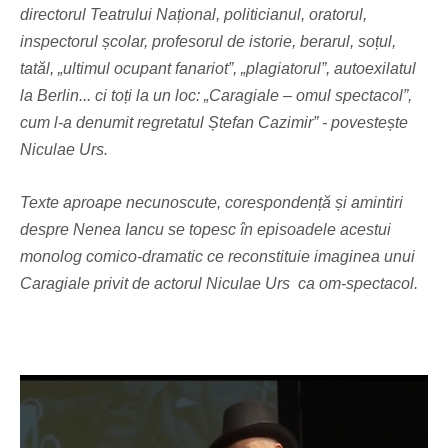
directorul Teatrului Național, politicianul, oratorul,
inspectorul școlar, profesorul de istorie, berarul, soțul,
tatăl, „ultimul ocupant fanariot”, „plagiatorul”, autoexilatul
la Berlin... ci toți la un loc: „Caragiale – omul spectacol”,
cum l-a denumit regretatul Ștefan Cazimir” - povestește
Niculae Urs.
Texte aproape necunoscute, corespondență și amintiri
despre Nenea Iancu se topesc în episoadele acestui
monolog comico-dramatic ce reconstituie imaginea unui
Caragiale privit de actorul Niculae Urs ca om-spectacol.