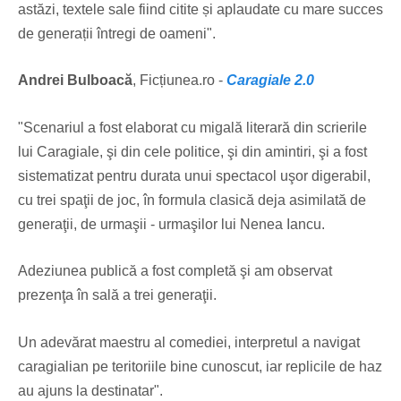
astăzi, textele sale fiind citite și aplaudate cu mare succes
de generații întregi de oameni".
Andrei Bulboacă
, Ficțiunea.ro -
Caragiale 2.0
"Scenariul a fost elaborat cu migală literară din scrierile
lui Caragiale, şi din cele politice, şi din amintiri, şi a fost
sistematizat pentru durata unui spectacol uşor digerabil,
cu trei spaţii de joc, în formula clasică deja asimilată de
generaţii, de urmaşii - urmaşilor lui Nenea Iancu.
Adeziunea publică a fost completă şi am observat
prezenţa în sală a trei generaţii.
Un adevărat maestru al comediei, interpretul a navigat
caragialian pe teritoriile bine cunoscut, iar replicile de haz
au ajuns la destinatar".