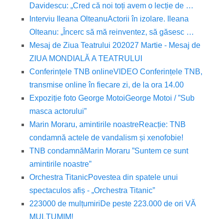
Davidescu: „Cred că noi toți avem o lecție de …
Interviu Ileana Olteanu
Actorii în izolare. Ileana
Olteanu: „Încerc să mă reinventez, să găsesc …
Mesaj de Ziua Teatrului 2020
27 Martie - Mesaj de
ZIUA MONDIALĂ A TEATRULUI
Conferințele TNB online
VIDEO Conferințele TNB,
transmise online în fiecare zi, de la ora 14.00
Expoziție foto George Motoi
George Motoi / ”Sub
masca actorului”
Marin Moraru, amintirile noastre
Reacție: TNB
condamnă actele de vandalism și xenofobie!
TNB condamnă
Marin Moraru ”Suntem ce sunt
amintirile noastre”
Orchestra Titanic
Povestea din spatele unui
spectaculos afiș - „Orchestra Titanic”
223000 de mulțumiri
De peste 223.000 de ori VĂ
MULȚUMIM!