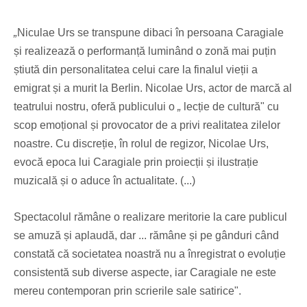
„
Niculae Urs se transpune dibaci în persoana Caragiale
și realizează o performanță luminând o zonă mai puțin
știută din personalitatea celui care la finalul vieții a
emigrat și a murit la Berlin. Nicolae Urs, actor de marcă al
teatrului nostru, oferă publicului o
„
lecție de cultură" cu
scop emoțional și provocator de a privi realitatea zilelor
noastre. Cu discreție, în rolul de regizor, Nicolae Urs,
evocă epoca lui Caragiale prin proiecții și ilustrație
muzicală și o aduce în actualitate. (...)
Spectacolul rămâne o realizare meritorie la care publicul
se amuză și aplaudă, dar ... rămâne și pe gânduri când
constată că societatea noastră nu a înregistrat o evoluție
consistentă sub diverse aspecte, iar Caragiale ne este
mereu contemporan prin scrierile sale satirice".