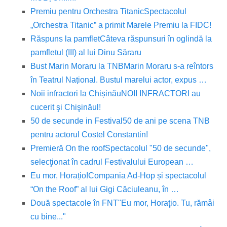
Premiu pentru Orchestra Titanic
Spectacolul
„Orchestra Titanic” a primit Marele Premiu la FIDC!
Răspuns la pamflet
Câteva răspunsuri în oglindă la
pamfletul (III) al lui Dinu Săraru
Bust Marin Moraru la TNB
Marin Moraru s-a reîntors
în Teatrul Național. Bustul marelui actor, expus …
Noii infractori la Chișinău
NOII INFRACTORI au
cucerit şi Chişinăul!
50 de secunde in Festival
50 de ani pe scena TNB
pentru actorul Costel Constantin!
Premieră On the roof
Spectacolul "50 de secunde",
selecţionat în cadrul Festivalului European …
Eu mor, Horațio!
Compania Ad-Hop și spectacolul
“On the Roof” al lui Gigi Căciuleanu, în …
Două spectacole în FNT
"Eu mor, Horaţio. Tu, rămâi
cu bine..."